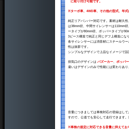
に取り付け可能です。
※
ターボ車、4WD車、その他の型式、年
純正リアバンパー対応です。素材は耐久性、
は38mm径、中間サイレンサーは110mm
ータイプが80mm径、ポッパータイプが90
3ピース構造で純正と同じデフ上構造にな
各サイレンサーには消音材にスチールウー
性は抜群です。
シンプルなデザインで上品なイメージで設
排気口のデザインは
バズーカー
、
ポッパー
違いはデザインのみで性能には変わりあり
音量につきましては車検対応の登録はして
すので、公道でも安心して走行できます。
※
車検の規定に対応できる音量に抑えてお