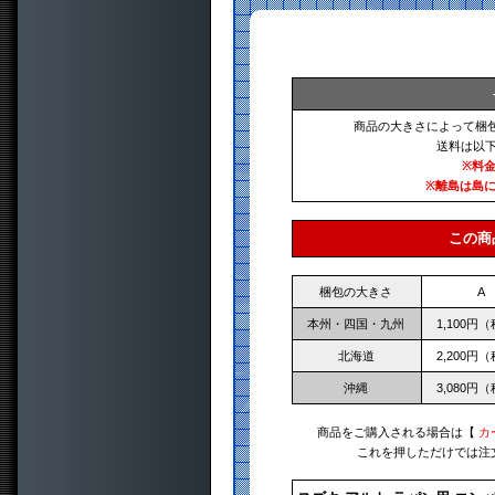
商品の大きさによって梱
送料は以
※料
※離島は島
この商
梱包の大きさ
A
本州・四国・九州
1,100円
北海道
2,200円
沖縄
3,080円
商品をご購入される場合は【
カ
これを押しただけでは注