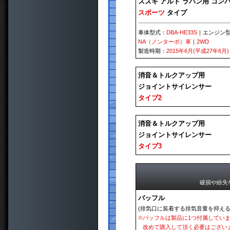
スズキ アルト ラパン用 コン
スポーツ
タイプ
車体型式：
DBA-HE33S
｜エンジン
NA（ノンターボ）車
｜
2WD
製造時期：
2015年6月(平成27年6月)
消音＆トルクアップ用
ジョイントサイレンサー
タイプ2
消音＆トルクアップ用
ジョイントサイレンサー
タイプ3
破損や紛失
バッフル
(排気口に装着する排気音量を抑える
※
バッフルは製品に1つ付属してい
改めて購入して頂く必要はござい