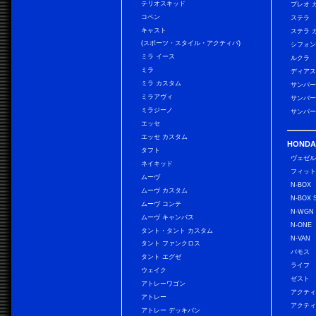
テリオスキッド
プレオ 
コペン
ステラ
キャスト
ステラ 
(スポーツ・スタイル・アクティバ)
シフォン
ミラ イース
ルクラ
ミラ
ディアス
ミラ カスタム
サンバー
ミラアヴィ
サンバー
ミラジーノ
サンバー
エッセ
エッセ カスタム
HONDA
タフト
ヴェゼ
ネイキッド
フィッ
ムーヴ
N-BOX
ムーヴ カスタム
N-BOX 
ムーヴ コンテ
N-WGN
ムーヴ キャンバス
N-ONE
タント・タント カスタム
N-VAN
タント ファンクロス
バモス
タント エグゼ
ライフ
ウェイク
ゼスト
アトレーワゴン
アクティ
アトレー
アクティ
アトレー デッキバン