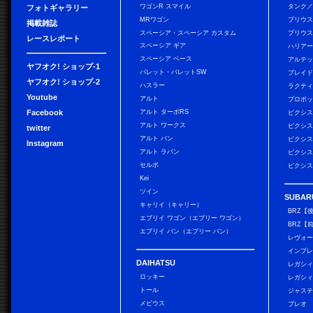
ワゴンR スマイル
タンク
フォトギャラリー
MRワゴン
プリウ
掲載雑誌
スペーシア・スペーシア カスタム
プリウス
レースレポート
スペーシア ギア
ハリア
スペーシア ベース
アルテ
ヤフオク! ショップ-1
パレット・パレットSW
ブレイ
ヤフオク! ショップ-2
ハスラー
ラクテ
Youtube
アルト
プロボ
Facebook
アルト ターボRS
ピクシス
アルト ワークス
ピクシス
twitter
アルト バン
ピクシス
Instagram
アルト ラパン
ピクシス
セルボ
ピクシス
Kei
ツイン
SUBAR
キャリイ（キャリー）
BRZ【
エブリイ ワゴン（エブリー ワゴン）
BRZ【
エブリイ バン（エブリー バン）
レヴォ
インプレ
DAIHATSU
レガシィ
ロッキー
レガシィ
トール
ジャス
メビウス
プレオ