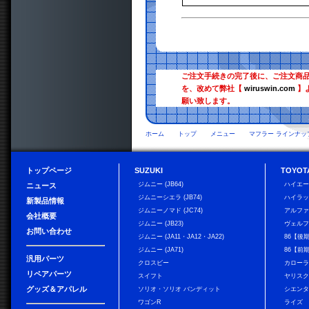
ご注文手続きの完了後に、ご注文商
を、改めて弊社【
wiruswin.com
】
願い致します。
ホーム
トップ
メニュー
マフラー ラインナッ
トップページ
SUZUKI
TOYOT
ジムニー (JB64)
ハイエ
ニュース
ジムニーシエラ (JB74)
ハイラ
新製品情報
ジムニーノマド (JC74)
アルフ
会社概要
ジムニー (JB23)
ヴェル
お問い合わせ
ジムニー (JA11・JA12・JA22)
86【後
ジムニー (JA71)
86【前
汎用パーツ
クロスビー
カローラ
リペアパーツ
スイフト
ヤリス
グッズ＆アパレル
ソリオ・ソリオ バンディット
シエン
ワゴンR
ライズ