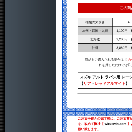
この商
梱包の大きさ
A
本州・四国・九州
1,100円
北海道
2,200円
沖縄
3,080円
商品をご購入される場合は【
カ
これを押しただけでは注
スズキ アルト ラパン用 レー
【
リア
・
レッドアルマイト
】
ご注文手続きの完了後に、ご注文商
を、改めて弊社【
wiruswin.com
】
願い致します。