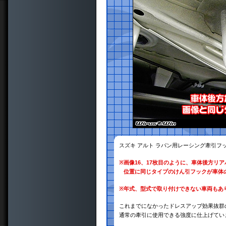
スズキ アルト ラパン用レーシング牽引フ
※
画像16、17枚目のように、車体後方リ
位置に同じタイプのけん引フックが車体
※
年式、型式で取り付けできない車両もあ
これまでになかったドレスアップ効果抜群
通常の牽引に使用できる強度に仕上げてい