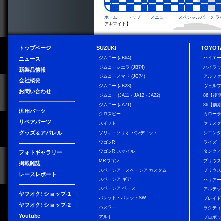
ホーム
トップ
メニュー
スペシャルパーツ ラ
アルマイト】
トップページ
SUZUKI
TOYOT
ジムニー (JB64)
ハイエ
ニュース
ジムニーシエラ (JB74)
ハイラ
新製品情報
ジムニーノマド (JC74)
アルフ
会社概要
ジムニー (JB23)
ヴェル
お問い合わせ
ジムニー (JA11・JA12・JA22)
86【後
ジムニー (JA71)
86【前
汎用パーツ
クロスビー
カローラ
リペアパーツ
スイフト
ヤリス
グッズ＆アパレル
ソリオ・ソリオ バンディット
シエン
ワゴンR
ライズ
ワゴンR スマイル
タンク
フォトギャラリー
MRワゴン
プリウ
掲載雑誌
スペーシア・スペーシア カスタム
プリウス
レースレポート
スペーシア ギア
ハリア
スペーシア ベース
アルテ
ヤフオク! ショップ-1
パレット・パレットSW
ブレイ
ヤフオク! ショップ-2
ハスラー
ラクテ
Youtube
アルト
プロボ