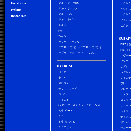
Facebook
アルト ターボRS
ピクシス
アルト ワークス
ピクシス
twitter
アルト バン
ピクシス
Instagram
アルト ラパン
ピクシス
セルボ
ピクシス
Kei
ツイン
SUBAR
キャリイ（キャリー）
BRZ【
エブリイ ワゴン（エブリー ワゴン）
BRZ【
エブリイ バン（エブリー バン）
レヴォ
インプレ
DAIHATSU
レガシィ
ロッキー
レガシィ
トール
ジャス
メビウス
プレオ
テリオスキッド
プレオ 
コペン
ステラ
キャスト
ステラ 
(スポーツ・スタイル・アクティバ)
シフォン
ミラ イース
ルクラ
ミラ
ディアス
ミラ カスタム
サンバー
ミラアヴィ
サンバー