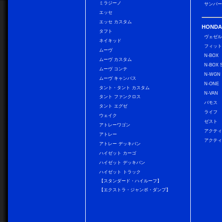
ミラジーノ
サンバー
エッセ
エッセ カスタム
HONDA
タフト
ヴェゼ
ネイキッド
フィッ
ムーヴ
N-BOX
ムーヴ カスタム
N-BOX 
ムーヴ コンテ
N-WGN
ムーヴ キャンバス
N-ONE
タント・タント カスタム
N-VAN
タント ファンクロス
バモス
タント エグゼ
ライフ
ウェイク
ゼスト
アトレーワゴン
アクティ
アトレー
アクティ
アトレー デッキバン
ハイゼット カーゴ
ハイゼット デッキバン
ハイゼット トラック
【スタンダード・ハイルーフ】
【エクストラ・ジャンボ・ダンプ】