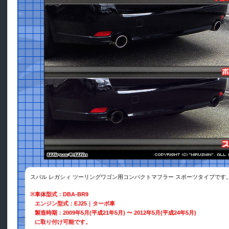
スバル レガシィ ツーリングワゴン用コンパクトマフラー スポーツタイプです
※
車体型式：DBA-BR9
エンジン型式：EJ25｜ターボ車
製造時期：2009年5月(平成21年5月) 〜 2012年5月(平成24年5月)
に取り付け可能です。