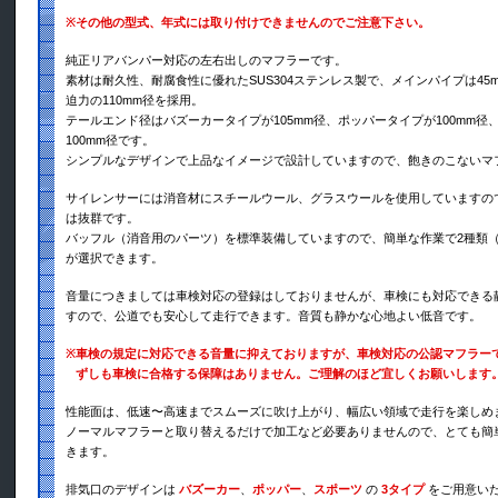
※
その他の型式、年式には取り付けできませんのでご注意下さい。
純正リアバンパー対応の左右出しのマフラーです。
素材は耐久性、耐腐食性に優れたSUS304ステンレス製で、メインパイプは45
迫力の110mm径を採用。
テールエンド径はバズーカータイプが105mm径、ポッパータイプが100mm径
100mm径です。
シンプルなデザインで上品なイメージで設計していますので、飽きのこないマ
サイレンサーには消音材にスチールウール、グラスウールを使用していますの
は抜群です。
バッフル（消音用のパーツ）を標準装備していますので、簡単な作業で2種類
が選択できます。
音量につきましては車検対応の登録はしておりませんが、車検にも対応できる
すので、公道でも安心して走行できます。音質も静かな心地よい低音です。
※
車検の規定に対応できる音量に抑えておりますが、車検対応の公認マフラー
ずしも車検に合格する保障はありません。ご理解のほど宜しくお願いします
性能面は、低速〜高速までスムーズに吹け上がり、幅広い領域で走行を楽しめ
ノーマルマフラーと取り替えるだけで加工など必要ありませんので、とても簡
きます。
排気口のデザインは
バズーカー
、
ポッパー
、
スポーツ
の
3タイプ
をご用意い