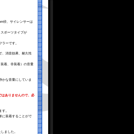
mm径、サイレンサーは
、スポーツタイプが
フラーです。
で、消音効果、耐久性
（装着、非装着）の音量
静かな音量にしていま
ではありませんので、必
。
ます。
単に装着することがで
たしました。