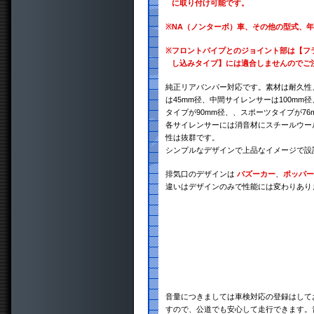
に取り付け可能です。
※
NA（ノンターボ）車、その他の型式、
※
フロントパイプとのジョイント部は【フ
し込みタイプ】には適合しませんのでご
純正リアバンパー対応です。素材は耐久性、
は45mm径、中間サイレンサーは100mm
タイプが90mm径、、スポーツタイプが76
各サイレンサーには消音材にスチールウー
性は抜群です。
シンプルなデザインで上品なイメージで設
排気口のデザインは
バズーカー
、
ポッパー
違いはデザインのみで性能には変わりあり
音量につきましては車検対応の登録はして
すので、公道でも安心して走行できます。