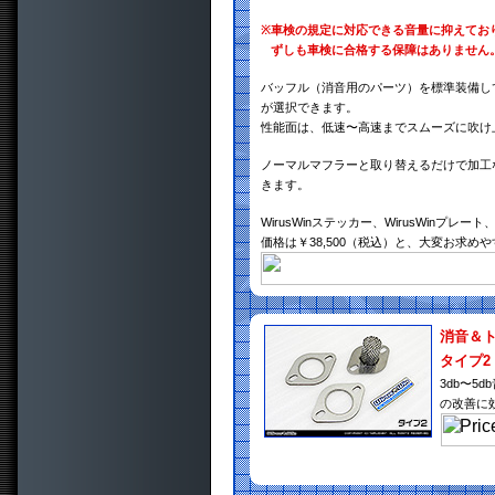
※
車検の規定に対応できる音量に抑えてお
ずしも車検に合格する保障はありません
バッフル（消音用のパーツ）を標準装備し
が選択できます。
性能面は、低速〜高速までスムーズに吹け
ノーマルマフラーと取り替えるだけで加工
きます。
WirusWinステッカー、WirusWin
価格は￥38,500（税込）と、大変お求め
消音＆
タイプ2
3db〜
の改善に