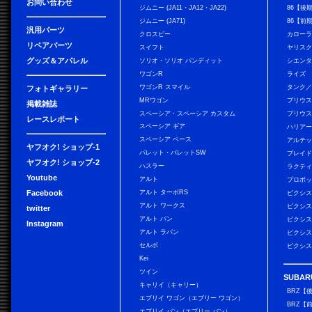
お問い合わせ
ジムニー (JA11・JA12・JA22)
86【後
ジムニー (JA71)
86【前
汎用パーツ
クロスビー
カローラ
リペアパーツ
スイフト
ヤリス
グッズ＆アパレル
ソリオ・ソリオ バンディット
シエン
ワゴンR
ライズ
ワゴンR スマイル
タンク
フォトギャラリー
MRワゴン
プリウ
掲載雑誌
スペーシア・スペーシア カスタム
プリウス
レースレポート
スペーシア ギア
ハリア
スペーシア ベース
アルテ
ヤフオク! ショップ-1
パレット・パレットSW
ブレイ
ヤフオク! ショップ-2
ハスラー
ラクテ
Youtube
アルト
プロボ
Facebook
アルト ターボRS
ピクシス
アルト ワークス
ピクシス
twitter
アルト バン
ピクシス
Instagram
アルト ラパン
ピクシス
セルボ
ピクシス
Kei
ツイン
SUBAR
キャリイ（キャリー）
BRZ【
エブリイ ワゴン（エブリー ワゴン）
BRZ【
エブリイ バン（エブリー バン）