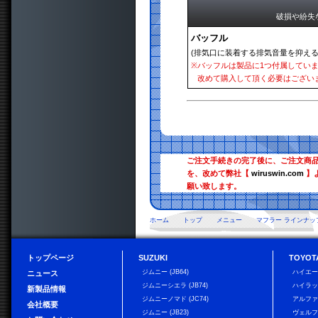
破損や紛失
バッフル
(排気口に装着する排気音量を抑える
※
バッフルは製品に1つ付属してい
改めて購入して頂く必要はござい
ご注文手続きの完了後に、ご注文商
を、改めて弊社【
wiruswin.com
】
願い致します。
ホーム
トップ
メニュー
マフラー ラインナッ
トップページ
SUZUKI
TOYOT
ジムニー (JB64)
ハイエ
ニュース
ジムニーシエラ (JB74)
ハイラ
新製品情報
ジムニーノマド (JC74)
アルフ
会社概要
ジムニー (JB23)
ヴェル