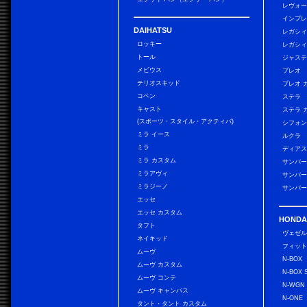
レヴォ
インプレ
DAIHATSU
レガシィ
ロッキー
レガシィ
トール
ジャス
メビウス
プレオ
テリオスキッド
プレオ 
コペン
ステラ
キャスト
ステラ 
(スポーツ・スタイル・アクティバ)
シフォン
ミラ イース
ルクラ
ミラ
ディアス
ミラ カスタム
サンバー
ミラアヴィ
サンバー
ミラジーノ
サンバー
エッセ
エッセ カスタム
HONDA
タフト
ヴェゼ
ネイキッド
フィッ
ムーヴ
N-BOX
ムーヴ カスタム
N-BOX 
ムーヴ コンテ
N-WGN
ムーヴ キャンバス
N-ONE
タント・タント カスタム