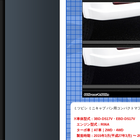
ミツビシ ミニキャブ バン用コンパクトマ
※
車体型式：3BD-DS17V・EBD-DS17V
エンジン型式：R06A
ターボ車｜AT車｜2WD・4WD
製造時期：2015年3月(平成27年3月) 〜 2