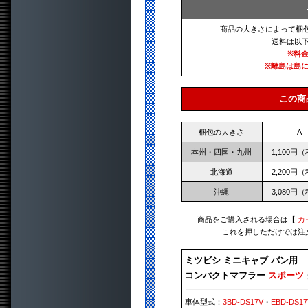
商品の大きさによって梱
送料は以
※料
※離島は島
この商
梱包の大きさ
A
本州・四国・九州
1,100円
北海道
2,200円
沖縄
3,080円
商品をご購入される場合は【
カ
これを押しただけでは注
ミツビシ ミニキャブ バン用
コンパクトマフラー
スポーツ
車体型式：
3BD-DS17V
・
EBD-DS17