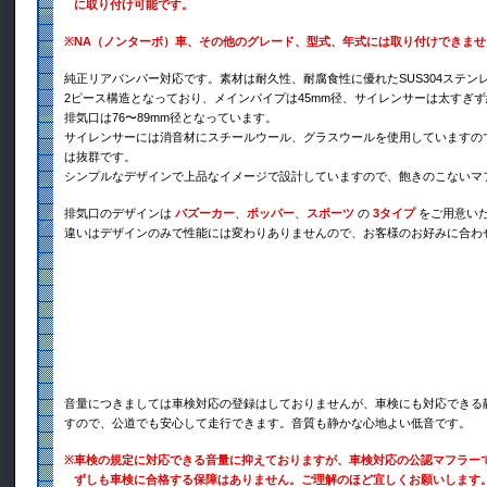
に取り付け可能です。
※
NA（ノンターボ）車、その他のグレード、型式、年式には取り付けできま
純正リアバンパー対応です。素材は耐久性、耐腐食性に優れたSUS304ステン
2ピース構造となっており、メインパイプは45mm径、サイレンサーは太すぎず
排気口は76〜89mm径となっています。
サイレンサーには消音材にスチールウール、グラスウールを使用していますの
は抜群です。
シンプルなデザインで上品なイメージで設計していますので、飽きのこないマ
排気口のデザインは
バズーカー
、
ポッパー
、
スポーツ
の
3タイプ
をご用意い
違いはデザインのみで性能には変わりありませんので、お客様のお好みに合わ
音量につきましては車検対応の登録はしておりませんが、車検にも対応できる
すので、公道でも安心して走行できます。音質も静かな心地よい低音です。
※
車検の規定に対応できる音量に抑えておりますが、車検対応の公認マフラー
ずしも車検に合格する保障はありません。ご理解のほど宜しくお願いします