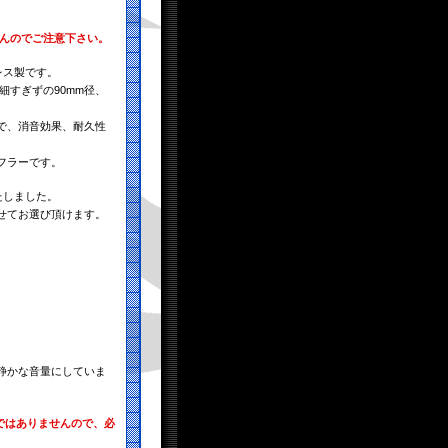
せんのでご注意下さい。
レス製です。
細すぎずの90mm径、
で、消音効果、耐久性
フラーです。
たしました。
せてお選び頂けます。
静かな音量にしていま
ではありませんので、必
。