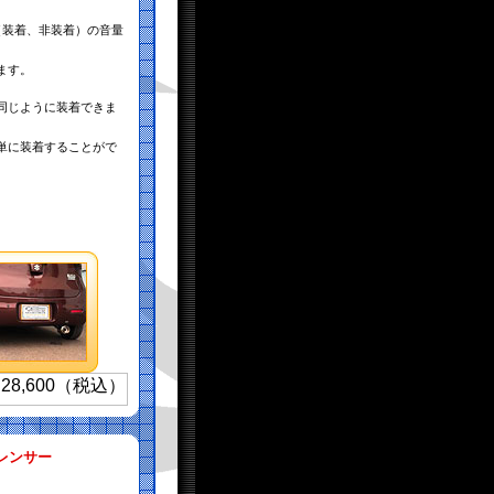
（装着、非装着）の音量
ます。
同じように装着できま
単に装着することがで
レンサー