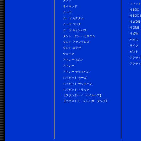
タフト
フィッ
ネイキッド
N-BOX
ムーヴ
N-BOX 
ムーヴ カスタム
N-WGN
ムーヴ コンテ
N-ONE
ムーヴ キャンバス
N-VAN
タント・タント カスタム
バモス
タント ファンクロス
ライフ
タント エグゼ
ゼスト
ウェイク
アクティ
アトレーワゴン
アクティ
アトレー
アトレー デッキバン
ハイゼット カーゴ
ハイゼット デッキバン
ハイゼット トラック
【スタンダード・ハイルーフ】
【エクストラ・ジャンボ・ダンプ】