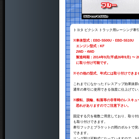
トヨタ ピクシス トラック用レーシング
※
車体型式：EBD-S500U・EBD-S510U
エンジン型式：KF
2WD・4WD
製造時期：2014年9月(平成26年9月) 〜 2
に取り付け可能です。
※
その他の型式、年式には取り付けできま
これまでになかったドレスアップ効果抜群
通常の牽引に使用できる強度に仕上げてい
※
横転、脱輪、転落等の非常時のレスキュ
恐れがありますのでご注意下さい。
固定する穴を複数ご用意しており、取り付
も取り付けできます。
牽引フックとブラケットの間のボルトで突き
できます。
リング部は可動式になっていますので、お