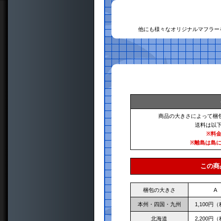
他にも様々なオリジナルマフラー
商品の大きさによって梱
送料は以
※料
※離島は島
この商
梱包の大きさ
A
本州・四国・九州
1,100円
北海道
2,200円