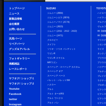
トップページ
SUZUKI
TOYOT
ジムニー (JB64)
ハイエ
ニュース
ジムニーシエラ (JB74)
ハイラ
新製品情報
ジムニーノマド (JC74)
アルフ
会社概要
ジムニー (JB23)
ヴェル
お問い合わせ
ジムニー (JA11・JA12・JA22)
86【後
ジムニー (JA71)
86【前
汎用パーツ
クロスビー
ヤリス
リペアパーツ
スイフト
シエン
グッズ＆アパレル
ソリオ・ソリオ バンディット
ライズ
ワゴンR
タンク
ワゴンR スマイル
プリウ
フォトギャラリー
MRワゴン
プリウス
掲載雑誌
スペーシア・スペーシア カスタム
ハリア
レースレポート
スペーシア ギア
アルテ
スペーシア ベース
ブレイ
ヤフオク! ショップ-1
パレット・パレットSW
ラクテ
ヤフオク! ショップ-2
ハスラー
プロボ
Youtube
アルト
ピクシス
Facebook
アルト ターボRS
ピクシス
アルト ワークス
ピクシス
twitter
アルト バン
ピクシス
Instagram