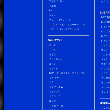
アルト ラパン
ピクシス
セルボ
Kei
SUBAR
ツイン
BRZ【
キャリイ（キャリー）
BRZ【
エブリイ ワゴン（エブリー ワゴン）
レヴォ
エブリイ バン（エブリー バン）
インプレ
レガシィ
DAIHATSU
レガシィ
ロッキー
ジャス
トール
プレオ
メビウス
プレオ 
テリオスキッド
ステラ
コペン
ステラ 
キャスト
シフォン
(スポーツ・スタイル・アクティバ)
ルクラ
ミラ イース
ディアス
ミラ
サンバー
ミラ カスタム
サンバー
ミラアヴィ
サンバー
ミラジーノ
エッセ
HONDA
エッセ カスタム
ヴェゼ