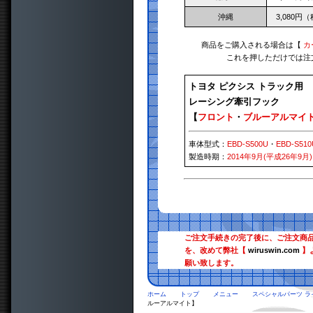
沖縄
3,080円
商品をご購入される場合は【
カ
これを押しただけでは注
トヨタ ピクシス トラック用
レーシング牽引フック
【
フロント
・
ブルーアルマイ
車体型式：
EBD-S500U
・
EBD-S510
製造時期：
2014年9月(平成26年9月)
ご注文手続きの完了後に、ご注文商
を、改めて弊社【
wiruswin.com
】
願い致します。
ホーム
トップ
メニュー
スペシャルパーツ ラ
ルーアルマイト】