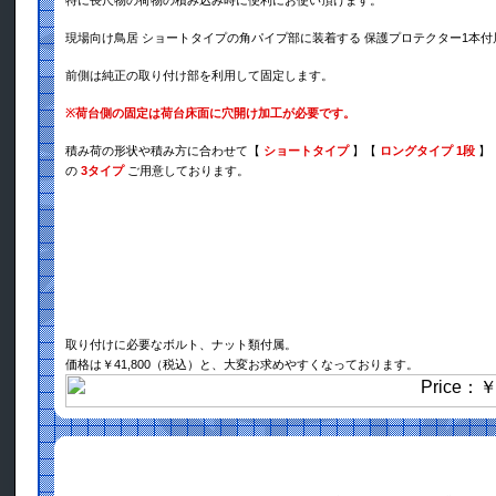
特に長尺物の荷物の積み込み時に便利にお使い頂けます。
現場向け鳥居 ショートタイプの角パイプ部に装着する 保護プロテクター1本
前側は純正の取り付け部を利用して固定します。
※
荷台側の固定は荷台床面に穴開け加工が必要です。
積み荷の形状や積み方に合わせて【
ショートタイプ
】【
ロングタイプ 1段
】
の
3タイプ
ご用意しております。
取り付けに必要なボルト、ナット類付属。
価格は￥41,800（税込）と、大変お求めやすくなっております。