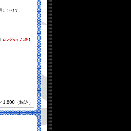
付属しています。
【
ロングタイプ 2段
】