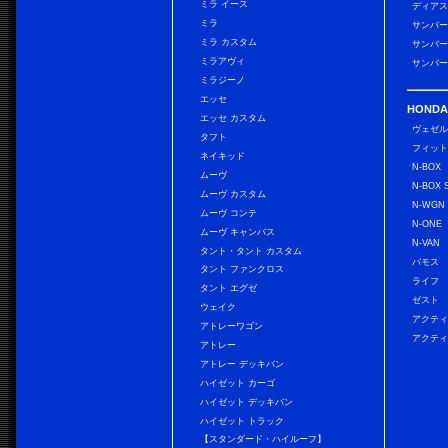
ミラ イース
ディアス
ミラ
サンバー
ミラ カスタム
サンバー
ミラアヴィ
サンバー
ミラジーノ
エッセ
HONDA
エッセ カスタム
ヴェゼ
タフト
フィッ
ネイキッド
N-BOX
ムーヴ
N-BOX 
ムーヴ カスタム
N-WGN
ムーヴ コンテ
N-ONE
ムーヴ キャンバス
N-VAN
タント・タント カスタム
バモス
タント ファンクロス
ライフ
タント エグゼ
ゼスト
ウェイク
アクティ
アトレーワゴン
アクティ
アトレー
アトレー デッキバン
ハイゼット カーゴ
ハイゼット デッキバン
ハイゼット トラック
【スタンダード・ハイルーフ】