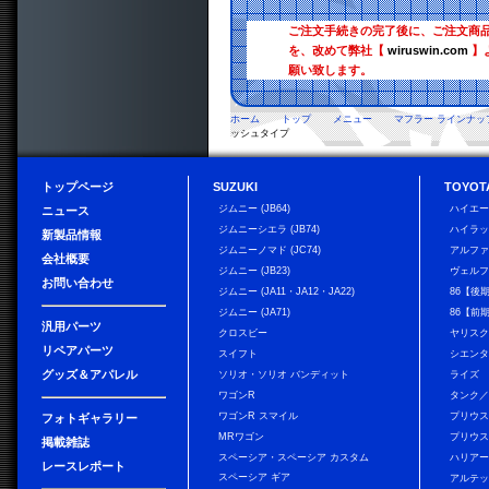
ご注文手続きの完了後に、ご注文商
を、改めて弊社【
wiruswin.com
】
願い致します。
ホーム
トップ
メニュー
マフラー ラインナッ
ッシュタイプ
トップページ
SUZUKI
TOYOT
ジムニー (JB64)
ハイエ
ニュース
ジムニーシエラ (JB74)
ハイラ
新製品情報
ジムニーノマド (JC74)
アルフ
会社概要
ジムニー (JB23)
ヴェル
お問い合わせ
ジムニー (JA11・JA12・JA22)
86【後
ジムニー (JA71)
86【前
汎用パーツ
クロスビー
ヤリス
リペアパーツ
スイフト
シエン
グッズ＆アパレル
ソリオ・ソリオ バンディット
ライズ
ワゴンR
タンク
ワゴンR スマイル
プリウ
フォトギャラリー
MRワゴン
プリウス
掲載雑誌
スペーシア・スペーシア カスタム
ハリア
レースレポート
スペーシア ギア
アルテ