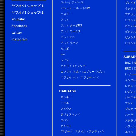
スペーシア ベース
ブレイ
ヤフオク! ショップ-1
パレット・パレットSW
ラクテ
ヤフオク! ショップ-2
ハスラー
プロボ
Youtube
アルト
ピクシス
Facebook
アルト ターボRS
ピクシス
アルト ワークス
ピクシス
twitter
アルト バン
ピクシス
Instagram
アルト ラパン
ピクシス
セルボ
Kei
SUBAR
ツイン
BRZ【
キャリイ（キャリー）
BRZ【
エブリイ ワゴン（エブリー ワゴン）
レヴォ
エブリイ バン（エブリー バン）
インプレ
レガシィ
DAIHATSU
レガシィ
ロッキー
ジャス
トール
プレオ
メビウス
プレオ 
テリオスキッド
ステラ
コペン
ステラ 
キャスト
シフォン
(スポーツ・スタイル・アクティバ)
ルクラ