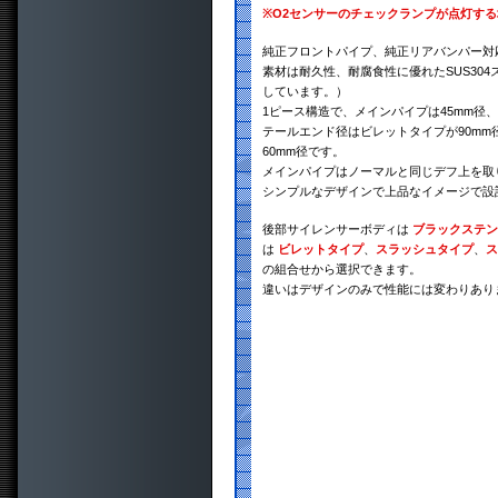
※
O2センサーのチェックランプが点灯す
純正フロントパイプ、純正リアバンパー対
素材は耐久性、耐腐食性に優れたSUS30
しています。）
1ピース構造で、メインパイプは45mm径、
テールエンド径はビレットタイプが90mm
60mm径です。
メインパイプはノーマルと同じデフ上を取
シンプルなデザインで上品なイメージで設
後部サイレンサーボディは
ブラックステン
は
ビレットタイプ
、
スラッシュタイプ
、
ス
の組合せから選択できます。
違いはデザインのみで性能には変わりあり