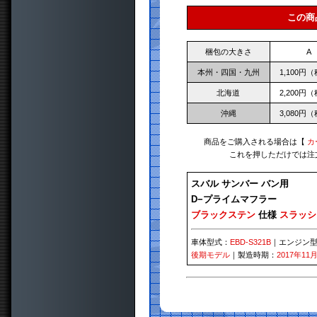
この商
梱包の大きさ
A
本州・四国・九州
1,100円
北海道
2,200円
沖縄
3,080円
商品をご購入される場合は【
カ
これを押しただけでは注
スバル サンバー バン用
D−プライムマフラー
ブラックステン
仕様
スラッシ
車体型式：
EBD-S321B
｜エンジン
後期モデル
｜製造時期：
2017年11