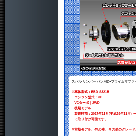
スバル サンバー バン用D−プライムマフラ
※
車体型式：EBD-S321B
エンジン型式：KF
VCターボ｜2WD
後期モデル
製造時期：2017年11月(平成29年11月) 〜
に取り付け可能です。
※
前期モデル、4WD車、その他のグレー