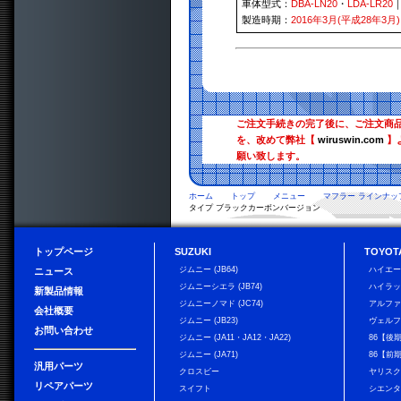
車体型式：
DBA-LN20
・
LDA-LR20
製造時期：
2016年3月(平成28年3月)
ご注文手続きの完了後に、ご注文商
を、改めて弊社【
wiruswin.com
】
願い致します。
ホーム
トップ
メニュー
マフラー ラインナッ
タイプ ブラックカーボンバージョン
トップページ
SUZUKI
TOYOT
ジムニー (JB64)
ハイエ
ニュース
ジムニーシエラ (JB74)
ハイラ
新製品情報
ジムニーノマド (JC74)
アルフ
会社概要
ジムニー (JB23)
ヴェル
お問い合わせ
ジムニー (JA11・JA12・JA22)
86【後
ジムニー (JA71)
86【前
汎用パーツ
クロスビー
ヤリス
リペアパーツ
スイフト
シエン