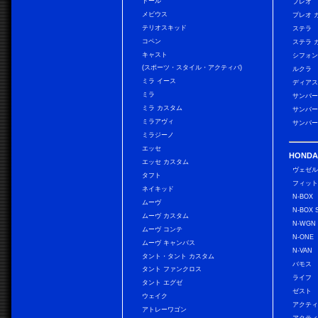
トール
プレオ
メビウス
プレオ 
テリオスキッド
ステラ
コペン
ステラ 
キャスト
シフォン
(スポーツ・スタイル・アクティバ)
ルクラ
ミラ イース
ディアス
ミラ
サンバー
ミラ カスタム
サンバー
ミラアヴィ
サンバー
ミラジーノ
エッセ
HONDA
エッセ カスタム
ヴェゼ
タフト
フィッ
ネイキッド
N-BOX
ムーヴ
N-BOX 
ムーヴ カスタム
N-WGN
ムーヴ コンテ
N-ONE
ムーヴ キャンバス
N-VAN
タント・タント カスタム
バモス
タント ファンクロス
ライフ
タント エグゼ
ゼスト
ウェイク
アクティ
アトレーワゴン
アクティ