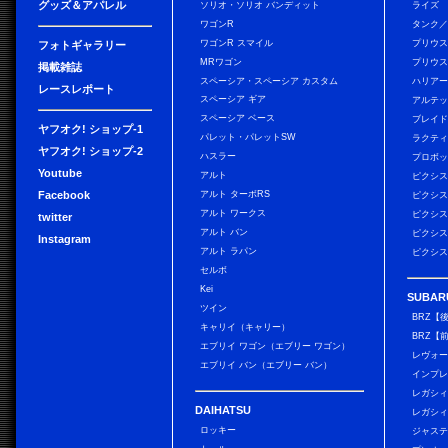
グッズ＆アパレル
ソリオ・ソリオ バンディット
ライズ
ワゴンR
タンク
ワゴンR スマイル
プリウ
フォトギャラリー
MRワゴン
プリウス
掲載雑誌
スペーシア・スペーシア カスタム
ハリア
レースレポート
スペーシア ギア
アルテ
スペーシア ベース
ブレイ
ヤフオク! ショップ-1
パレット・パレットSW
ラクテ
ヤフオク! ショップ-2
ハスラー
プロボ
Youtube
アルト
ピクシス
Facebook
アルト ターボRS
ピクシス
アルト ワークス
ピクシス
twitter
アルト バン
ピクシス
Instagram
アルト ラパン
ピクシス
セルボ
Kei
SUBAR
ツイン
BRZ【
キャリイ（キャリー）
BRZ【
エブリイ ワゴン（エブリー ワゴン）
レヴォ
エブリイ バン（エブリー バン）
インプレ
レガシィ
DAIHATSU
レガシィ
ロッキー
ジャス