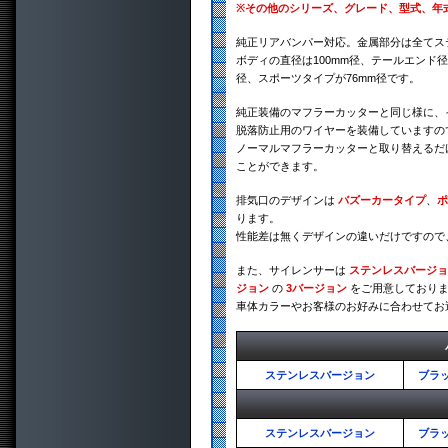
※
その他のシリーズ、グレード、型式、年
純正リアバンパー対応。金属部分は全てス
ボディの直径は100mm径、テールエンド径
径、スポーツタイプが76mm径です。
純正装備のマフラーカッターと同じ様に、
脱落防止用のワイヤーを装備していますの
ノーマルマフラーカッターと取り替えるだ
ことができます。
排気口のデザインは
バズーカータイプ
、
ポ
ります。
性能差は無くデザインの違いだけですので
また、サイレンサーは
ステンレスバージョ
ジョン
の
3バージョン
をご用意しており
車体カラーやお客様のお好みに合わせてお
ステンレスバージョン
ブラ
ステンレスバージョン
ブラ