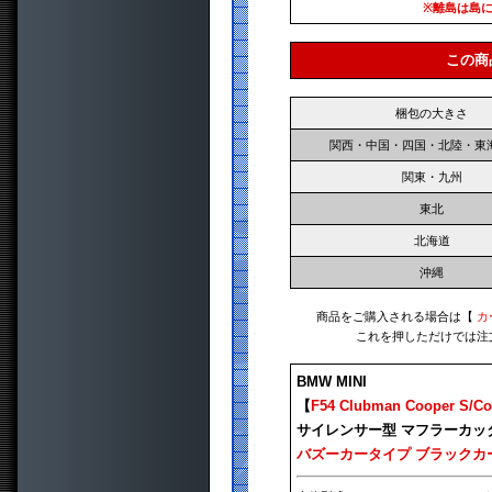
※離島は島
この商
梱包の大きさ
関西・中国・四国・北陸・東
関東・九州
東北
北海道
沖縄
商品をご購入される場合は【
カ
これを押しただけでは注
BMW MINI
【
F54 Clubman Cooper S/Co
サイレンサー型 マフラーカッ
バズーカータイプ ブラックカ