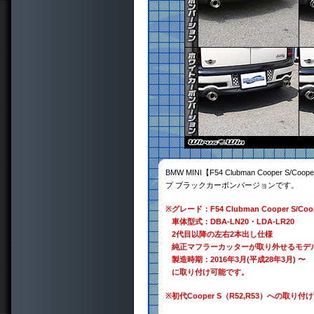
BMW MINI【F54 Clubman Cooper
プ ブラックカーボンバージョンです。
※
グレード：F54 Clubman Cooper S/Coo
車体型式：DBA-LN20・LDA-LR20
2代目以降の左右2本出し仕様
純正マフラーカッターが取り外せるモデ
製造時期：2016年3月(平成28年3月) 〜
に取り付け可能です。
※
初代Cooper S（R52,R53）への取