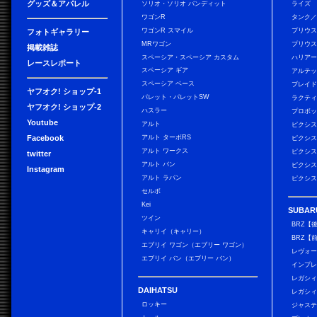
グッズ＆アパレル
ソリオ・ソリオ バンディット
ライズ
ワゴンR
タンク
ワゴンR スマイル
プリウ
フォトギャラリー
MRワゴン
プリウス
掲載雑誌
スペーシア・スペーシア カスタム
ハリア
レースレポート
スペーシア ギア
アルテ
スペーシア ベース
ブレイ
ヤフオク! ショップ-1
パレット・パレットSW
ラクテ
ヤフオク! ショップ-2
ハスラー
プロボ
Youtube
アルト
ピクシス
Facebook
アルト ターボRS
ピクシス
アルト ワークス
ピクシス
twitter
アルト バン
ピクシス
Instagram
アルト ラパン
ピクシス
セルボ
Kei
SUBAR
ツイン
BRZ【
キャリイ（キャリー）
BRZ【
エブリイ ワゴン（エブリー ワゴン）
レヴォ
エブリイ バン（エブリー バン）
インプレ
レガシィ
DAIHATSU
レガシィ
ロッキー
ジャス