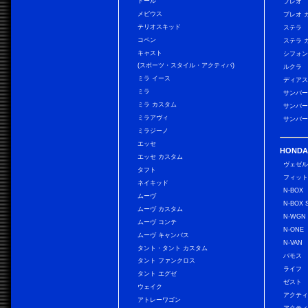
トール
プレオ
メビウス
プレオ 
テリオスキッド
ステラ
コペン
ステラ 
キャスト
シフォン
(スポーツ・スタイル・アクティバ)
ルクラ
ミラ イース
ディアス
ミラ
サンバー
ミラ カスタム
サンバー
ミラアヴィ
サンバー
ミラジーノ
エッセ
HONDA
エッセ カスタム
ヴェゼ
タフト
フィッ
ネイキッド
N-BOX
ムーヴ
N-BOX 
ムーヴ カスタム
N-WGN
ムーヴ コンテ
N-ONE
ムーヴ キャンバス
N-VAN
タント・タント カスタム
バモス
タント ファンクロス
ライフ
タント エグゼ
ゼスト
ウェイク
アクティ
アトレーワゴン
アクティ