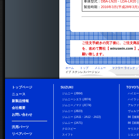
車体型式：
DBA-LN20
・
LDA-LR20
製造時期：
2016年3月(平成28年3月)
ご注文手続きの完了後に、ご注文商
を、改めて弊社【
wiruswin.com
】
願い致します。
ホーム
トップ
メニュー
マフラー ラインナッ
イプ ステンレスバージョン
トップページ
SUZUKI
TOYOT
ジムニー (JB64)
ハイエ
ニュース
ジムニーシエラ (JB74)
ハイラ
新製品情報
ジムニーノマド (JC74)
アルフ
会社概要
ジムニー (JB23)
ヴェル
お問い合わせ
ジムニー (JA11・JA12・JA22)
86【後
ジムニー (JA71)
86【前
汎用パーツ
クロスビー
ヤリス
リペアパーツ
スイフト
シエン