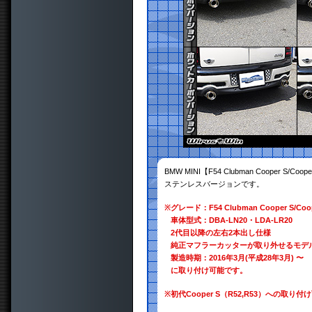
BMW MINI【F54 Clubman Cooper
ステンレスバージョンです。
※
グレード：F54 Clubman Cooper S/Coo
車体型式：DBA-LN20・LDA-LR20
2代目以降の左右2本出し仕様
純正マフラーカッターが取り外せるモデ
製造時期：2016年3月(平成28年3月) 〜
に取り付け可能です。
※
初代Cooper S（R52,R53）への取