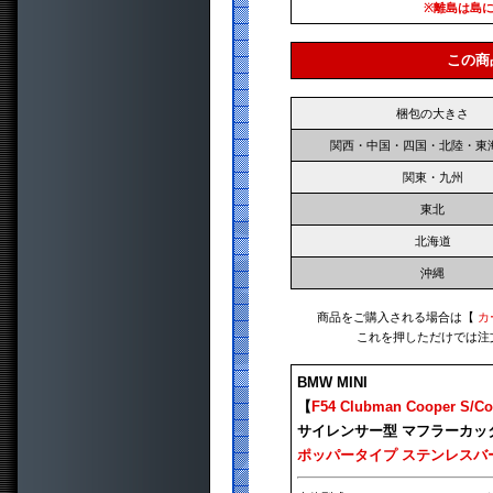
※離島は島
この商
梱包の大きさ
関西・中国・四国・北陸・東
関東・九州
東北
北海道
沖縄
商品をご購入される場合は【
カ
これを押しただけでは注
BMW MINI
【
F54 Clubman Cooper S/Co
サイレンサー型 マフラーカッ
ポッパータイプ ステンレスバ