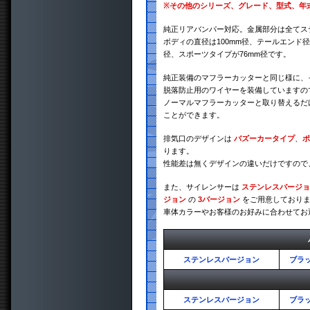
※
その他のシリーズ、グレード、型式、年
純正リアバンパー対応。金属部分は全てス
ボディの直径は100mm径、テールエンド径
径、スポーツタイプが76mm径です。
純正装備のマフラーカッターと同じ様に、
脱落防止用のワイヤーを装備していますの
ノーマルマフラーカッターと取り替えるだ
ことができます。
排気口のデザインは
バズーカータイプ
、
ポ
ります。
性能差は無くデザインの違いだけですので
また、サイレンサーは
ステンレスバージョ
ジョン
の
3バージョン
をご用意しており
車体カラーやお客様のお好みに合わせてお
ステンレスバージョン
ブラ
ステンレスバージョン
ブラ