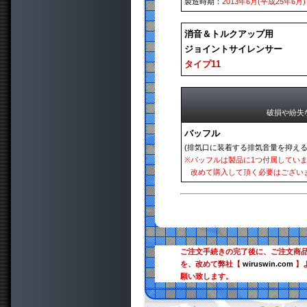
製造時期：
2013年6月(平成25年6月)
消音＆トルクアップ用
ジョイントサイレンサー
タイプ11
破損や紛失
バッフル
(排気口に装着する排気音量を抑える
※
バッフルは製品に1つ付属してい
改めて購入して頂く必要はござい
ご注文手続きの完了後に、ご注文商
を、改めて弊社【
wiruswin.com
】
願い致します。