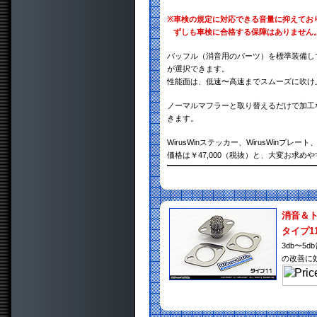
※
車検の規定に対応できる音量に抑えてお
ずしも車検に合格する保障はありません
バッフル（消音用のパーツ）を標準装備し
が選択できます。
性能面は、低速〜高速までスムーズに吹け
ノーマルマフラーと取り替えるだけで加工
きます。
WirusWinステッカー、WirusWin
価格は￥47,000（税抜）と、大変お求め
消音＆
タイプ1
3db〜
の改善に