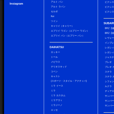
アルト バン
ピクシス
Instagram
アルト ラパン
ピクシス
セルボ
ピクシス
Kei
ツイン
SUBAR
キャリイ（キャリー）
BRZ【
エブリイ ワゴン（エブリー ワゴン）
BRZ【
エブリイ バン（エブリー バン）
レヴォ
インプレ
DAIHATSU
レガシィ
ロッキー
レガシィ
トール
ジャス
メビウス
プレオ
テリオスキッド
プレオ 
コペン
ステラ
キャスト
ステラ 
(スポーツ・スタイル・アクティバ)
シフォン
ミラ イース
ルクラ
ミラ
ディアス
ミラ カスタム
サンバー
ミラアヴィ
サンバー
ミラジーノ
サンバー
エッセ