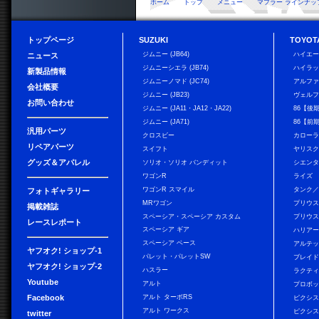
ホーム
トップ
メニュー
マフラー ラインナッ
トップページ
SUZUKI
TOYOT
ジムニー (JB64)
ハイエ
ニュース
ジムニーシエラ (JB74)
ハイラ
新製品情報
ジムニーノマド (JC74)
アルフ
会社概要
ジムニー (JB23)
ヴェル
お問い合わせ
ジムニー (JA11・JA12・JA22)
86【後
ジムニー (JA71)
86【前
汎用パーツ
クロスビー
カローラ
リペアパーツ
スイフト
ヤリス
グッズ＆アパレル
ソリオ・ソリオ バンディット
シエン
ワゴンR
ライズ
ワゴンR スマイル
タンク
フォトギャラリー
MRワゴン
プリウ
掲載雑誌
スペーシア・スペーシア カスタム
プリウス
レースレポート
スペーシア ギア
ハリア
スペーシア ベース
アルテ
ヤフオク! ショップ-1
パレット・パレットSW
ブレイ
ヤフオク! ショップ-2
ハスラー
ラクテ
Youtube
アルト
プロボ
Facebook
アルト ターボRS
ピクシス
アルト ワークス
ピクシス
twitter