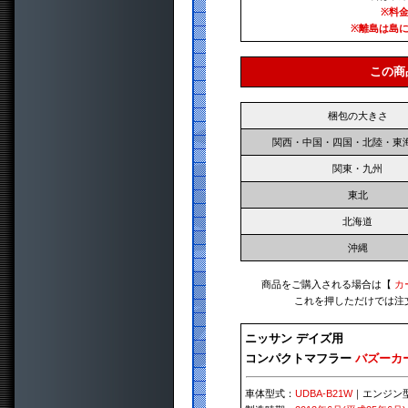
※料
※離島は島
この商
梱包の大きさ
関西・中国・四国・北陸・東
関東・九州
東北
北海道
沖縄
商品をご購入される場合は【
カ
これを押しただけでは注
ニッサン デイズ用
コンパクトマフラー
バズーカ
車体型式：
UDBA-B21W
｜エンジン