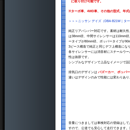
に取り付け可能です。
※
ターボ車、4WD車、その他の型式、年
＞＞＞ニッサン デイズ（DBA-B21W｜
純正リアバンパー対応です。素材は耐久性、
は38mm径、中間サイレンサーは110mm
ータイプが80mm径、ポッパータイプが90
3ピース構造で純正と同じデフ上構造にな
各サイレンサーには消音材にスチールウー
性は抜群です。
シンプルなデザインで上品なイメージで設
排気口のデザインは
バズーカー
、
ポッパー
違いはデザインのみで性能には変わりあり
音量につきましては車検対応の登録はして
すので、公道でも安心して走行できます。