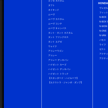
エッセ カスタム
HONDA
タフト
ヴェゼ
ネイキッド
フィッ
ムーヴ
N-BOX
ムーヴ カスタム
N-BOX 
ムーヴ コンテ
N-WGN
ムーヴ キャンバス
N-ONE
タント・タント カスタム
N-VAN
タント ファンクロス
バモス
タント エグゼ
ライフ
ウェイク
ゼスト
アトレーワゴン
アクティ
アトレー
アクティ
アトレー デッキバン
ハイゼット カーゴ
ハイゼット デッキバン
ハイゼット トラック
【スタンダード・ハイルーフ】
【エクストラ・ジャンボ・ダンプ】