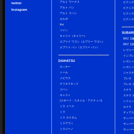
アルト ワークス
ピクシス
twitter
アルト バン
ピクシス
Instagram
アルト ラパン
ピクシス
セルボ
ピクシス
Kei
ツイン
SUBAR
キャリイ（キャリー）
BRZ【
エブリイ ワゴン（エブリー ワゴン）
BRZ【
エブリイ バン（エブリー バン）
レヴォ
インプレ
DAIHATSU
レガシィ
ロッキー
レガシィ
トール
ジャス
メビウス
プレオ
テリオスキッド
プレオ 
コペン
ステラ
キャスト
ステラ 
(スポーツ・スタイル・アクティバ)
シフォン
ミラ イース
ルクラ
ミラ
ディアス
ミラ カスタム
サンバー
ミラアヴィ
サンバー
ミラジーノ
サンバー