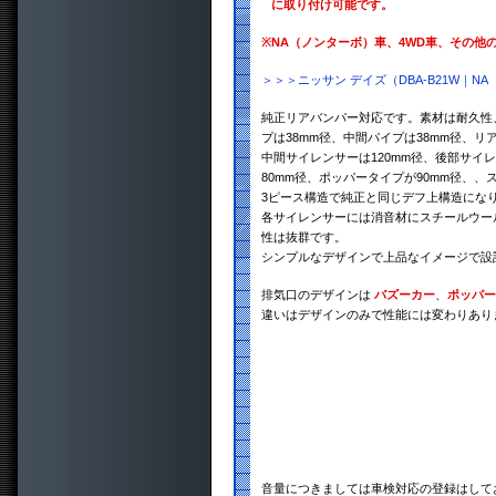
に取り付け可能です。
※
NA（ノンターボ）車、4WD車、その他
＞＞＞ニッサン デイズ（DBA-B21W｜
純正リアバンパー対応です。素材は耐久性、
プは38mm径、中間パイプは38mm径、リ
中間サイレンサーは120mm径、後部サイ
80mm径、ポッパータイプが90mm径、、
3ピース構造で純正と同じデフ上構造にな
各サイレンサーには消音材にスチールウー
性は抜群です。
シンプルなデザインで上品なイメージで設
排気口のデザインは
バズーカー
、
ポッパー
違いはデザインのみで性能には変わりあり
音量につきましては車検対応の登録はして