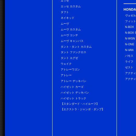
エッセ
エッセ カスタム
HONDA
タフト
ヴェゼ
ネイキッド
フィッ
ムーヴ
N-BOX
ムーヴ カスタム
N-BOX 
ムーヴ コンテ
N-WGN
ムーヴ キャンバス
N-ONE
タント・タント カスタム
N-VAN
タント ファンクロス
バモス
タント エグゼ
ライフ
ウェイク
ゼスト
アトレーワゴン
アクティ
アトレー
アクティ
アトレー デッキバン
ハイゼット カーゴ
ハイゼット デッキバン
ハイゼット トラック
【スタンダード・ハイルーフ】
【エクストラ・ジャンボ・ダンプ】