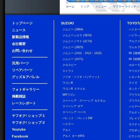
ホーム
トップ
メニュー
マフラー ラインナッ
トップページ
SUZUKI
TOYOT
ジムニー (JB64)
ハイエ
ニュース
ジムニーシエラ (JB74)
ハイラ
新製品情報
ジムニーノマド (JC74)
アルフ
会社概要
ジムニー (JB23)
ヴェル
お問い合わせ
ジムニー (JA11・JA12・JA22)
86【後
ジムニー (JA71)
86【前
汎用パーツ
クロスビー
カローラ
リペアパーツ
スイフト
ヤリス
グッズ＆アパレル
ソリオ・ソリオ バンディット
シエン
ワゴンR
ライズ
ワゴンR スマイル
タンク
フォトギャラリー
MRワゴン
プリウ
掲載雑誌
スペーシア・スペーシア カスタム
プリウス
レースレポート
スペーシア ギア
ハリア
スペーシア ベース
アルテ
ヤフオク! ショップ-1
パレット・パレットSW
ブレイ
ヤフオク! ショップ-2
ハスラー
ラクテ
Youtube
アルト
プロボ
Facebook
アルト ターボRS
ピクシス