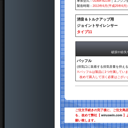
車体型式：
UDBA-B21W
｜エンジン
製造時期：
2013年6月(平成25年6月)
消音＆トルクアップ用
ジョイントサイレンサー
タイプ11
破損や紛失
バッフル
(排気口に装着する排気音量を抑える
※
バッフルは製品に1つ付属してい
改めて購入して頂く必要はござい
ご注文手続きの完了後に、ご注文商
を、改めて弊社【
wiruswin.com
】
願い致します。