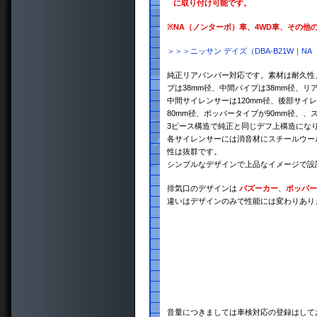
に取り付け可能です。
※
NA（ノンターボ）車、4WD車、その他
＞＞＞ニッサン デイズ（DBA-B21W｜
純正リアバンパー対応です。素材は耐久性、
プは38mm径、中間パイプは38mm径、リ
中間サイレンサーは120mm径、後部サイ
80mm径、ポッパータイプが90mm径、、
3ピース構造で純正と同じデフ上構造にな
各サイレンサーには消音材にスチールウー
性は抜群です。
シンプルなデザインで上品なイメージで設
排気口のデザインは
バズーカー
、
ポッパー
違いはデザインのみで性能には変わりあり
音量につきましては車検対応の登録はして