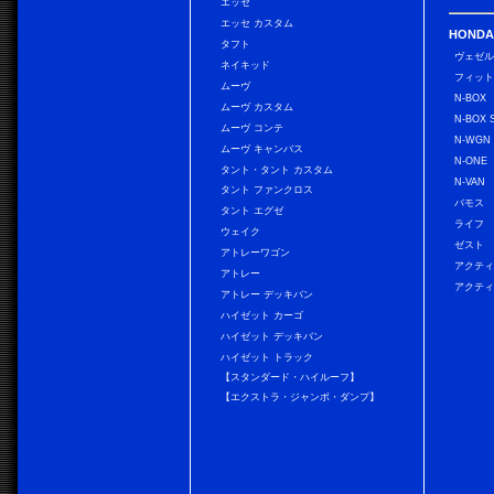
エッセ
エッセ カスタム
HONDA
タフト
ヴェゼ
ネイキッド
フィッ
ムーヴ
N-BOX
ムーヴ カスタム
N-BOX 
ムーヴ コンテ
N-WGN
ムーヴ キャンバス
N-ONE
タント・タント カスタム
N-VAN
タント ファンクロス
バモス
タント エグゼ
ライフ
ウェイク
ゼスト
アトレーワゴン
アクティ
アトレー
アクティ
アトレー デッキバン
ハイゼット カーゴ
ハイゼット デッキバン
ハイゼット トラック
【スタンダード・ハイルーフ】
【エクストラ・ジャンボ・ダンプ】