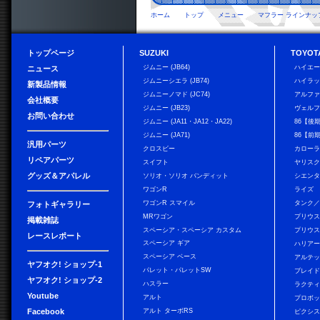
ホーム
トップ
メニュー
マフラー ラインナッ
トップページ
SUZUKI
TOYOT
ジムニー (JB64)
ハイエ
ニュース
ジムニーシエラ (JB74)
ハイラ
新製品情報
ジムニーノマド (JC74)
アルフ
会社概要
ジムニー (JB23)
ヴェル
お問い合わせ
ジムニー (JA11・JA12・JA22)
86【後
ジムニー (JA71)
86【前
汎用パーツ
クロスビー
カローラ
リペアパーツ
スイフト
ヤリス
グッズ＆アパレル
ソリオ・ソリオ バンディット
シエン
ワゴンR
ライズ
ワゴンR スマイル
タンク
フォトギャラリー
MRワゴン
プリウ
掲載雑誌
スペーシア・スペーシア カスタム
プリウス
レースレポート
スペーシア ギア
ハリア
スペーシア ベース
アルテ
ヤフオク! ショップ-1
パレット・パレットSW
ブレイ
ヤフオク! ショップ-2
ハスラー
ラクテ
Youtube
アルト
プロボ
Facebook
アルト ターボRS
ピクシス