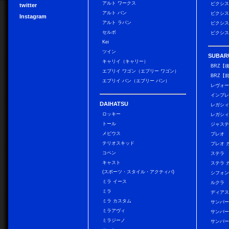
アルト ワークス
ピクシス
twitter
アルト バン
ピクシス
Instagram
アルト ラパン
ピクシス
セルボ
ピクシス
Kei
ツイン
SUBAR
キャリイ（キャリー）
BRZ【
エブリイ ワゴン（エブリー ワゴン）
BRZ【
エブリイ バン（エブリー バン）
レヴォ
インプレ
DAIHATSU
レガシィ
ロッキー
レガシィ
トール
ジャス
メビウス
プレオ
テリオスキッド
プレオ 
コペン
ステラ
キャスト
ステラ 
(スポーツ・スタイル・アクティバ)
シフォン
ミラ イース
ルクラ
ミラ
ディアス
ミラ カスタム
サンバー
ミラアヴィ
サンバー
ミラジーノ
サンバー