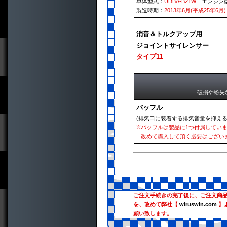
車体型式：
UDBA-B21W
｜エンジン
製造時期：
2013年6月(平成25年6月)
消音＆トルクアップ用
ジョイントサイレンサー
タイプ11
破損や紛失
バッフル
(排気口に装着する排気音量を抑える
※
バッフルは製品に1つ付属してい
改めて購入して頂く必要はござい
ご注文手続きの完了後に、ご注文商
を、改めて弊社【
wiruswin.com
】
願い致します。