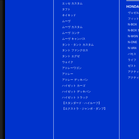
エッセ カスタム
HONDA
タフト
ヴェゼ
ネイキッド
フィッ
ムーヴ
N-BOX
ムーヴ カスタム
N-BOX 
ムーヴ コンテ
N-WGN
ムーヴ キャンバス
N-ONE
タント・タント カスタム
N-VAN
タント ファンクロス
バモス
タント エグゼ
ライフ
ウェイク
ゼスト
アトレーワゴン
アクティ
アトレー
アクティ
アトレー デッキバン
ハイゼット カーゴ
ハイゼット デッキバン
ハイゼット トラック
【スタンダード・ハイルーフ】
【エクストラ・ジャンボ・ダンプ】