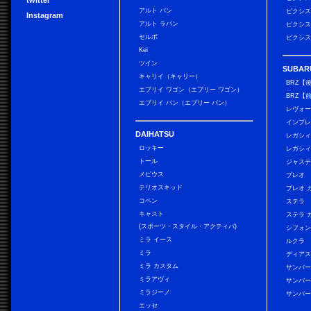
twitter
アルト バン
ピクシス
Instagram
アルト ラパン
ピクシス
セルボ
ピクシス
Kei
ツイン
SUBAR
キャリイ（キャリー）
BRZ【
エブリイ ワゴン（エブリー ワゴン）
BRZ【
エブリイ バン（エブリー バン）
レヴォ
インプレ
DAIHATSU
レガシィ
ロッキー
レガシィ
トール
ジャス
メビウス
プレオ
テリオスキッド
プレオ 
コペン
ステラ
キャスト
ステラ 
(スポーツ・スタイル・アクティバ)
シフォン
ミラ イース
ルクラ
ミラ
ディアス
ミラ カスタム
サンバー
ミラアヴィ
サンバー
ミラジーノ
サンバー
エッセ