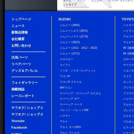
ホーム
トップ
メニュー
マフラー ラインナッ
ットタイプ
トップページ
SUZUKI
TOYOT
ジムニー (JB64)
ハイエ
ニュース
ジムニーシエラ (JB74)
ハイラ
新製品情報
ジムニーノマド (JC74)
アルフ
会社概要
ジムニー (JB23)
ヴェル
お問い合わせ
ジムニー (JA11・JA12・JA22)
86【後
ジムニー (JA71)
86【前
汎用パーツ
クロスビー
カローラ
リペアパーツ
スイフト
ヤリス
グッズ＆アパレル
ソリオ・ソリオ バンディット
シエン
ワゴンR
ライズ
ワゴンR スマイル
タンク
フォトギャラリー
MRワゴン
プリウ
掲載雑誌
スペーシア・スペーシア カスタム
プリウス
レースレポート
スペーシア ギア
ハリア
スペーシア ベース
アルテ
ヤフオク! ショップ-1
パレット・パレットSW
ブレイ
ヤフオク! ショップ-2
ハスラー
ラクテ
Youtube
アルト
プロボ
Facebook
アルト ターボRS
ピクシス
アルト ワークス
ピクシス