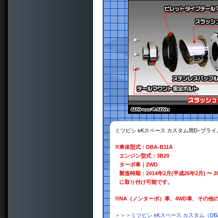
ミツビシ eKスペース カスタム用D−プラ
※
車体型式：DBA-B11A
エンジン型式：3B20
ターボ車｜2WD
製造時期：2014年2月(平成26年2月) 〜 2
に取り付け可能です。
※
NA（ノンターボ）車、4WD車、その他
＞＞＞ミツビシ eKスペース カスタム（DB