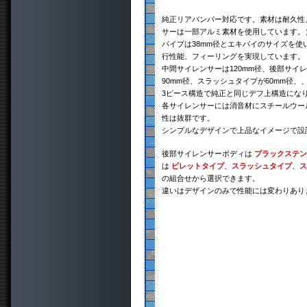
純正リアバンパー対応です。素材は耐久性、
サーは一部アルミ素材を使用しています。）
パイプは38mm径とエキパイのサイズを
行性能、フィーリングを実現しています。
中間サイレンサーは120mm径、後部サイ
90mm径、スラッシュタイプが60mm径、
3ピース構造で純正と同じデフ上構造にな
各サイレンサーには消音材にスチールウー
性は抜群です。
シンプルなデザインで上品なイメージで設
後部サイレンサーボディは
ブラックステン
は
ビレットタイプ
、
スラッシュタイプ
、
ス
の組合せから選択できます。
違いはデザインのみで性能には変わりあり