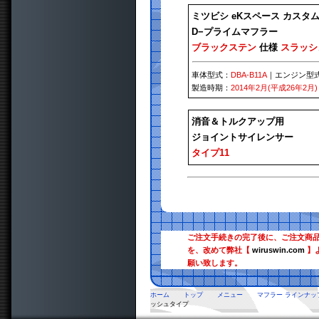
ミツビシ eKスペース カスタ
D−プライムマフラー
ブラックステン
仕様
スラッシ
車体型式：
DBA-B11A
｜エンジン型
製造時期：
2014年2月(平成26年2月)
消音＆トルクアップ用
ジョイントサイレンサー
タイプ11
ご注文手続きの完了後に、ご注文商
を、改めて弊社【
wiruswin.com
】
願い致します。
ホーム
トップ
メニュー
マフラー ラインナッ
ッシュタイプ