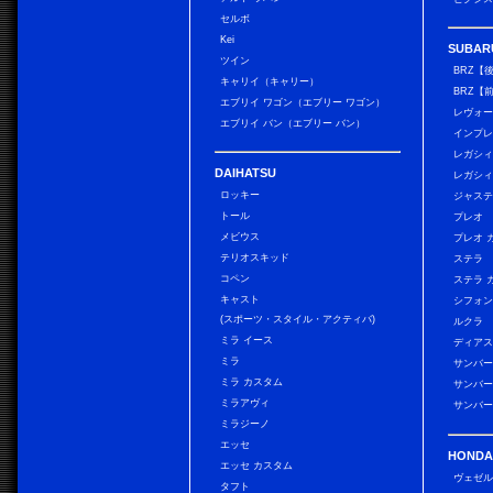
セルボ
Kei
SUBAR
ツイン
BRZ【
キャリイ（キャリー）
BRZ【
エブリイ ワゴン（エブリー ワゴン）
レヴォ
エブリイ バン（エブリー バン）
インプレ
レガシィ
DAIHATSU
レガシィ
ロッキー
ジャス
トール
プレオ
メビウス
プレオ 
テリオスキッド
ステラ
コペン
ステラ 
キャスト
シフォン
(スポーツ・スタイル・アクティバ)
ルクラ
ミラ イース
ディアス
ミラ
サンバー
ミラ カスタム
サンバー
ミラアヴィ
サンバー
ミラジーノ
エッセ
HONDA
エッセ カスタム
ヴェゼ
タフト