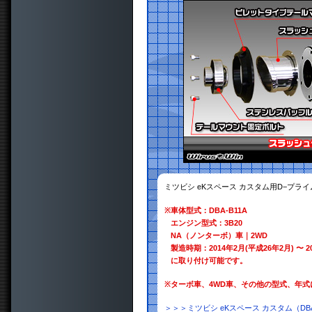
ミツビシ eKスペース カスタム用D−プラ
※
車体型式：DBA-B11A
エンジン型式：3B20
NA（ノンターボ）車｜2WD
製造時期：2014年2月(平成26年2月) 〜 2
に取り付け可能です。
※
ターボ車、4WD車、その他の型式、年
＞＞＞ミツビシ eKスペース カスタム（DB