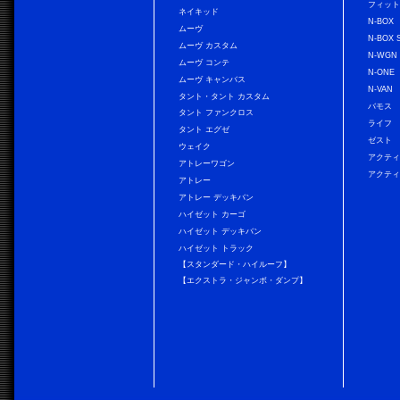
フィッ
ネイキッド
N-BOX
ムーヴ
N-BOX 
ムーヴ カスタム
N-WGN
ムーヴ コンテ
N-ONE
ムーヴ キャンバス
N-VAN
タント・タント カスタム
バモス
タント ファンクロス
ライフ
タント エグゼ
ゼスト
ウェイク
アクティ
アトレーワゴン
アクティ
アトレー
アトレー デッキバン
ハイゼット カーゴ
ハイゼット デッキバン
ハイゼット トラック
【スタンダード・ハイルーフ】
【エクストラ・ジャンボ・ダンプ】