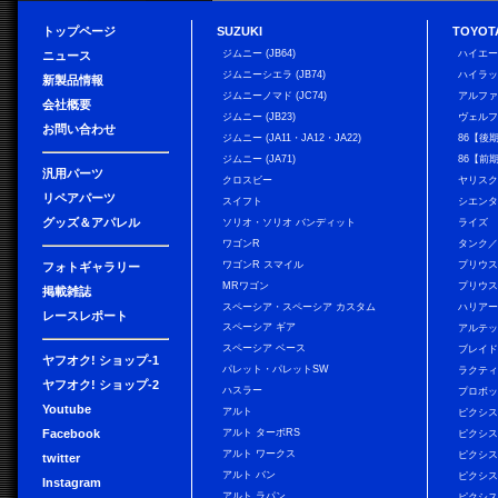
トップページ
SUZUKI
TOYOT
ジムニー (JB64)
ハイエ
ニュース
ジムニーシエラ (JB74)
ハイラ
新製品情報
ジムニーノマド (JC74)
アルフ
会社概要
ジムニー (JB23)
ヴェル
お問い合わせ
ジムニー (JA11・JA12・JA22)
86【後
ジムニー (JA71)
86【前
汎用パーツ
クロスビー
ヤリス
リペアパーツ
スイフト
シエン
グッズ＆アパレル
ソリオ・ソリオ バンディット
ライズ
ワゴンR
タンク
ワゴンR スマイル
プリウ
フォトギャラリー
MRワゴン
プリウス
掲載雑誌
スペーシア・スペーシア カスタム
ハリア
レースレポート
スペーシア ギア
アルテ
スペーシア ベース
ブレイ
ヤフオク! ショップ-1
パレット・パレットSW
ラクテ
ヤフオク! ショップ-2
ハスラー
プロボ
Youtube
アルト
ピクシス
Facebook
アルト ターボRS
ピクシス
アルト ワークス
ピクシス
twitter
アルト バン
ピクシス
Instagram
アルト ラパン
ピクシス