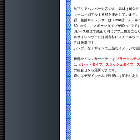
純正リアバンパー対応です。素材は耐久性、
サーは一部アルミ素材を使用しています。）
径、後部サイレンサーは90mm径、テール
60mm径、、スポーツタイプが60mm径で
3ピース構造で純正と同じデフ上構造にな
各サイレンサーには消音材にスチールウー
性は抜群です。
シンプルなデザインで上品なイメージで設
後部サイレンサーボディは
ブラックステン
は
ビレットタイプ
、
スラッシュタイプ
、
ス
の組合せから選択できます。
違いはデザインのみで性能には変わりあり