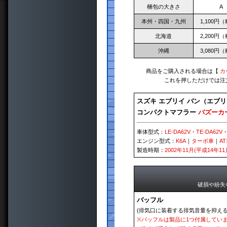
梱包の大きさ
A
本州・四国・九州
1,100円
北海道
2,200円
沖縄
3,080円
商品をご購入される場合は【
カ
これを押しただけでは注
スズキ エブリイ バン（エブリ
コンパクトマフラー
バズーカ
車体型式：
LE-DA62V
・
TE-DA62V
エンジン型式：
K6A
｜
ターボ車
｜
A
製造時期：
2002年11月(平成14年11
破損や紛失
バッフル
(排気口に装着する排気音量を抑える
※
バッフルは製品に1つ付属してい