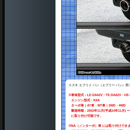
スズキ エブリイ バン（エブリー バン）
※
車体型式：LE-DA62V・TE-DA62V・UE-
エンジン型式：K6A
ターボ車｜AT車・MT車｜2WD・4WD
製造時期：2002年11月(平成14年11月) 〜
に取り付け可能です。
※
NA（ノンターボ）車 には取り付けでき