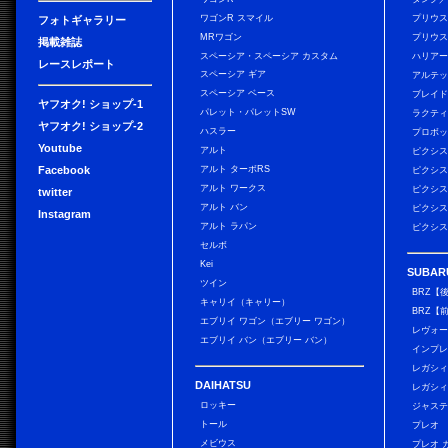
ワゴンR スマイル
プリウ
フォトギャラリー
MRワゴン
プリウス
掲載雑誌
スペーシア・スペーシア カスタム
ハリア
レースレポート
スペーシア ギア
アルテ
スペーシア ベース
ブレイ
ヤフオク! ショップ-1
パレット・パレットSW
ラクテ
ヤフオク! ショップ-2
ハスラー
プロボ
Youtube
アルト
ピクシス
Facebook
アルト ターボRS
ピクシス
アルト ワークス
ピクシス
twitter
アルト バン
ピクシス
Instagram
アルト ラパン
ピクシス
セルボ
Kei
SUBAR
ツイン
BRZ【
キャリイ（キャリー）
BRZ【
エブリイ ワゴン（エブリー ワゴン）
レヴォ
エブリイ バン（エブリー バン）
インプレ
レガシィ
DAIHATSU
レガシィ
ロッキー
ジャス
トール
プレオ
メビウス
プレオ 