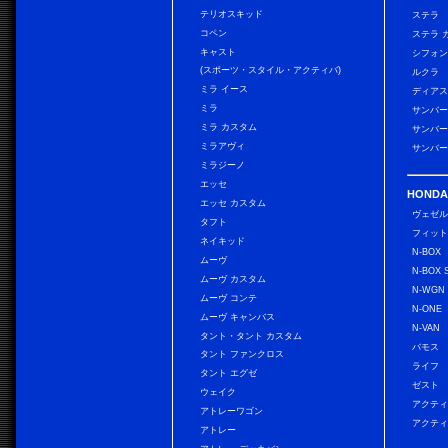
テリオスキッド
ステラ
コペン
ステラ 
キャスト
シフォン
(スポーツ・スタイル・アクティバ)
ルクラ
ミラ イース
ディアス
ミラ
サンバー
ミラ カスタム
サンバー
ミラアヴィ
サンバー
ミラジーノ
エッセ
HONDA
エッセ カスタム
ヴェゼ
タフト
フィッ
ネイキッド
N-BOX
ムーヴ
N-BOX 
ムーヴ カスタム
N-WGN
ムーヴ コンテ
N-ONE
ムーヴ キャンバス
N-VAN
タント・タント カスタム
バモス
タント ファンクロス
ライフ
タント エグゼ
ゼスト
ウェイク
アクティ
アトレーワゴン
アクティ
アトレー