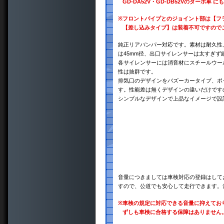
GD-DA52V・GD-DB52Vのターボ
※
フロントパイプとのジョイント部は【フ
【差し込みタイプ】は装着不可ですので
純正リアバンパー対応です。素材は耐久性、
は45mm径、出口サイレンサーは太すぎず
各サイレンサーには消音材にスチールウー
性は抜群です。
排気口のデザインをバズーカータイプ、ポ
す。性能差は無くデザインの違いだけです
シンプルなデザインで上品なイメージで設
音量につきましては車検対応の登録はして
すので、公道でも安心して走行できます。
※
車検の規定に対応できる音量に抑えてお
ずしも車検に合格する保障はありません