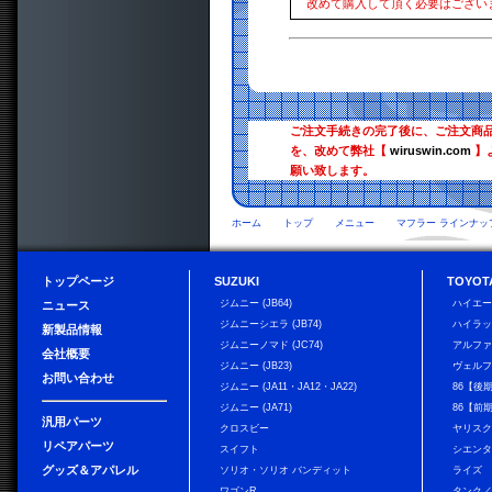
改めて購入して頂く必要はござい
ご注文手続きの完了後に、ご注文商
を、改めて弊社【
wiruswin.com
】
願い致します。
ホーム
トップ
メニュー
マフラー ラインナッ
トップページ
SUZUKI
TOYOT
ジムニー (JB64)
ハイエ
ニュース
ジムニーシエラ (JB74)
ハイラ
新製品情報
ジムニーノマド (JC74)
アルフ
会社概要
ジムニー (JB23)
ヴェル
お問い合わせ
ジムニー (JA11・JA12・JA22)
86【後
ジムニー (JA71)
86【前
汎用パーツ
クロスビー
ヤリス
リペアパーツ
スイフト
シエン
グッズ＆アパレル
ソリオ・ソリオ バンディット
ライズ
ワゴンR
タンク