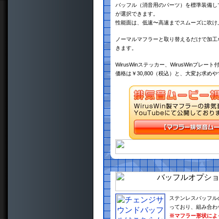
バッフル（消音用のパーツ）を標準装備し
が選択できます。
性能面は、低速〜高速までスムーズに吹け
ノーマルマフラーと取り替えるだけで加工
きます。
WirusWinステッカー、WirusWinプレート
価格は￥30,800（税込）と、大変お求め
ステンレスバッフル
っており、組み合わ
※マフラー形状によ