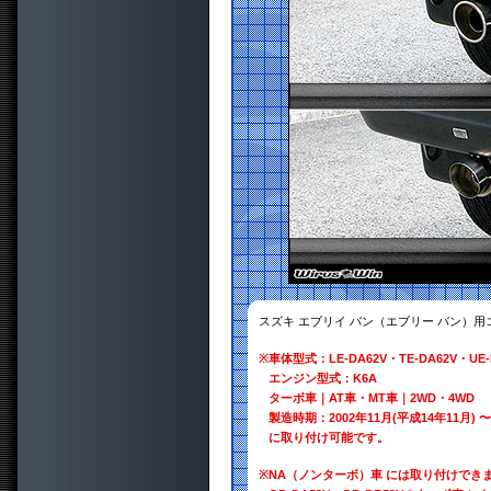
スズキ エブリイ バン（エブリー バン）
※
車体型式：LE-DA62V・TE-DA62V・UE-
エンジン型式：K6A
ターボ車｜AT車・MT車｜2WD・4WD
製造時期：2002年11月(平成14年11月) 〜
に取り付け可能です。
※
NA（ノンターボ）車 には取り付けでき