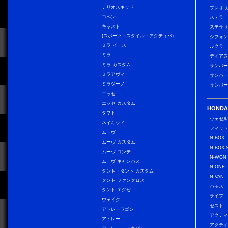
テリオスキッド
プレオ 
コペン
ステラ
キャスト
ステラ 
(スポーツ・スタイル・アクティバ)
シフォン
ミラ イース
ルクラ
ミラ
ディアス
ミラ カスタム
サンバー
ミラアヴィ
サンバー
ミラジーノ
サンバー
エッセ
エッセ カスタム
HONDA
タフト
ヴェゼ
ネイキッド
フィッ
ムーヴ
N-BOX
ムーヴ カスタム
N-BOX 
ムーヴ コンテ
N-WGN
ムーヴ キャンバス
N-ONE
タント・タント カスタム
N-VAN
タント ファンクロス
バモス
タント エグゼ
ライフ
ウェイク
ゼスト
アトレーワゴン
アクティ
アトレー
アクティ