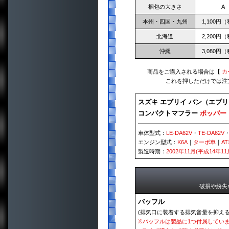
梱包の大きさ
A
本州・四国・九州
1,100円
北海道
2,200円
沖縄
3,080円
商品をご購入される場合は【
カ
これを押しただけでは注
スズキ エブリイ バン（エブリ
コンパクトマフラー
ポッパー
車体型式：
LE-DA62V
・
TE-DA62V
エンジン型式：
K6A
｜
ターボ車
｜
A
製造時期：
2002年11月(平成14年11
破損や紛失
バッフル
(排気口に装着する排気音量を抑える
※
バッフルは製品に1つ付属してい