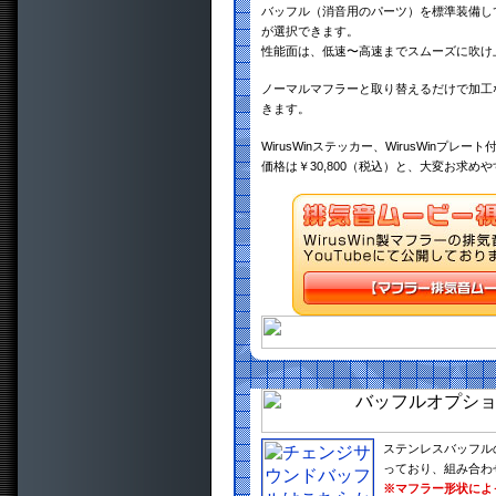
バッフル（消音用のパーツ）を標準装備し
が選択できます。
性能面は、低速〜高速までスムーズに吹け
ノーマルマフラーと取り替えるだけで加工
きます。
WirusWinステッカー、WirusWinプレート
価格は￥30,800（税込）と、大変お求め
ステンレスバッフル
っており、組み合わ
※マフラー形状によ