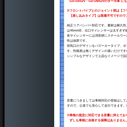
GD-DA52V・GD-DB52Vのターボ
※
フロントパイプとのジョイント部は【フ
【差し込みタイプ】は装着不可ですので
純正リアバンパー対応です。素材は耐久性、
は45mm径、出口サイレンサーは太すぎず
各サイレンサーには消音材にスチールウー
性は抜群です。
排気口のデザインをバズーカータイプ、ポ
す。性能差は無くデザインの違いだけです
シンプルなデザインで上品なイメージで設
音量につきましては車検対応の登録はして
すので、公道でも安心して走行できます。
※
車検の規定に対応できる音量に抑えてお
ずしも車検に合格する保障はありません