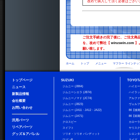
改めて購入して頂く必要はござい
ご注文手続きの完了後に、ご注文商
を、改めて弊社【
wiruswin.com
】
願い致します。
ホーム
トップ
メニュー
マフラー ラインナッ
トップページ
SUZUKI
TOYOT
ジムニー (JB64)
ハイエ
ニュース
ジムニーシエラ (JB74)
ハイラ
新製品情報
ジムニーノマド (JC74)
アルフ
会社概要
ジムニー (JB23)
ヴェル
お問い合わせ
ジムニー (JA11・JA12・JA22)
86【後
ジムニー (JA71)
86【前
汎用パーツ
クロスビー
カローラ
リペアパーツ
スイフト
ヤリス
グッズ＆アパレル
ソリオ・ソリオ バンディット
シエン
ワゴンR
ライズ