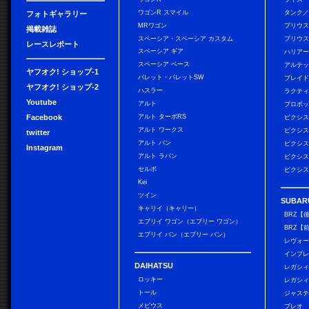
ワゴンR スマイル
タンク
フォトギャラリー
MRワゴン
プリウ
掲載雑誌
スペーシア・スペーシア カスタム
プリウス
レースレポート
スペーシア ギア
ハリア
スペーシア ベース
アルテ
ヤフオク! ショップ-1
パレット・パレットSW
ブレイ
ヤフオク! ショップ-2
ハスラー
ラクテ
Youtube
アルト
プロボ
Facebook
アルト ターボRS
ピクシス
アルト ワークス
ピクシス
twitter
アルト バン
ピクシス
Instagram
アルト ラパン
ピクシス
セルボ
ピクシス
Kei
ツイン
SUBAR
キャリイ（キャリー）
BRZ【
エブリイ ワゴン（エブリー ワゴン）
BRZ【
エブリイ バン（エブリー バン）
レヴォ
インプレ
DAIHATSU
レガシィ
ロッキー
レガシィ
トール
ジャス
メビウス
プレオ