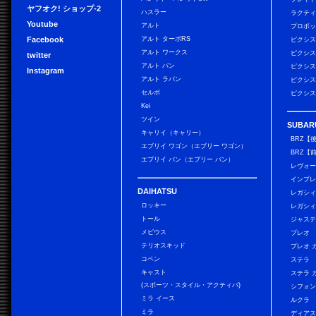
ヤフオク! ショップ-2
ハスラー
ラクテ
Youtube
アルト
プロボ
Facebook
アルト ターボRS
ピクシス
アルト ワークス
ピクシス
twitter
アルト バン
ピクシス
Instagram
アルト ラパン
ピクシス
セルボ
ピクシス
Kei
ツイン
SUBAR
キャリイ（キャリー）
BRZ【
エブリイ ワゴン（エブリー ワゴン）
BRZ【
エブリイ バン（エブリー バン）
レヴォ
インプレ
DAIHATSU
レガシィ
ロッキー
レガシィ
トール
ジャス
メビウス
プレオ
テリオスキッド
プレオ 
コペン
ステラ
キャスト
ステラ 
(スポーツ・スタイル・アクティバ)
シフォン
ミラ イース
ルクラ
ミラ
ディアス