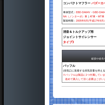
コンパクトマフラー
バズーカ
車体型式：
EBD-DA64V
・
GBD-DA6
NA（ノンターボ）車
｜
AT車
・
MT車
製造時期：
2005年8月(平成17年8月)
消音＆トルクアップ用
ジョイントサイレンサー
タイプ3
破損や紛失
バッフル
(排気口に装着する排気音量を抑える
※
バッフルは製品に1つ付属してい
改めて購入して頂く必要はござい