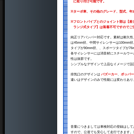
に取り付け可能です。
※
ターボ車、その他のグレード、型式、年
※
フロントパイプとのジョイント部は【差
ランジ式タイプ】は装着不可ですのでご
純正リアバンパー対応です。素材は耐久性、
は45mm径、中間サイレンサーは100mm
タイプが90mm径、、スポーツタイプが76
各サイレンサーには消音材にスチールウー
性は抜群です。
シンプルなデザインで上品なイメージで設
排気口のデザインは
バズーカー
、
ポッパー
違いはデザインのみで性能には変わりあり
音量につきましては車検対応の登録はして
すので、公道でも安心して走行できます。