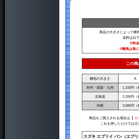
商品の大きさによって梱
送料は以
※料
※離島は島
この商
梱包の大きさ
A
本州・四国・九州
1,100円
北海道
2,200円
沖縄
3,080円
商品をご購入される場合は【
カ
これを押しただけでは注
スズキ エブリイ バン（エブリ