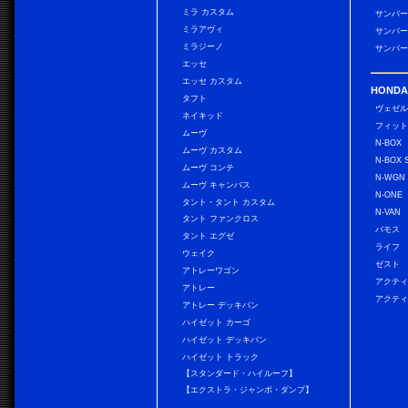
ミラ カスタム
サンバー
ミラアヴィ
サンバー
ミラジーノ
サンバー
エッセ
エッセ カスタム
HONDA
タフト
ヴェゼ
ネイキッド
フィッ
ムーヴ
N-BOX
ムーヴ カスタム
N-BOX 
ムーヴ コンテ
N-WGN
ムーヴ キャンバス
N-ONE
タント・タント カスタム
N-VAN
タント ファンクロス
バモス
タント エグゼ
ライフ
ウェイク
ゼスト
アトレーワゴン
アクティ
アトレー
アクティ
アトレー デッキバン
ハイゼット カーゴ
ハイゼット デッキバン
ハイゼット トラック
【スタンダード・ハイルーフ】
【エクストラ・ジャンボ・ダンプ】