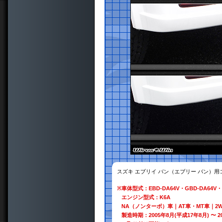
スズキ エブリイ バン（エブリー バン）
※
車体型式：EBD-DA64V・GBD-DA64V・
エンジン型式：K6A
NA（ノンターボ）車｜AT車・MT車｜2W
製造時期：2005年8月(平成17年8月) 〜 2