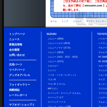
ご注文手続きの完了後に、ご注文商
を、改めて弊社【
wiruswin.com
】
願い致します。
ホーム
トップ
メニュー
マフラー ラインナッ
トップページ
SUZUKI
TOYOT
ジムニー (JB64)
ハイエ
ニュース
ジムニーシエラ (JB74)
ハイラ
新製品情報
ジムニーノマド (JC74)
アルフ
会社概要
ジムニー (JB23)
ヴェル
お問い合わせ
ジムニー (JA11・JA12・JA22)
86【後
ジムニー (JA71)
86【前
汎用パーツ
クロスビー
カローラ
リペアパーツ
スイフト
ヤリス
グッズ＆アパレル
ソリオ・ソリオ バンディット
シエン
ワゴンR
ライズ
ワゴンR スマイル
タンク
フォトギャラリー
MRワゴン
プリウ
掲載雑誌
スペーシア・スペーシア カスタム
プリウス
レースレポート
スペーシア ギア
ハリア
スペーシア ベース
アルテ
ヤフオク! ショップ-1
パレット・パレットSW
ブレイ