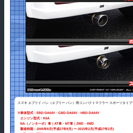
スズキ エブリイ バン（エブリー バン）用コンパクトマフラー スポーツタイプ
※
車体型式：EBD-DA64V・GBD-DA64V・HBD-DA64V
エンジン型式：K6A
NA（ノンターボ）車｜AT車・MT車｜2WD・4WD
製造時期：2005年8月(平成17年8月) 〜 2015年2月(平成27年2月)