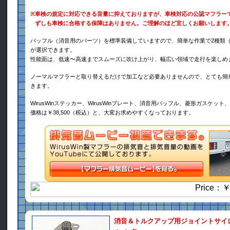
※
車検の規定に対応できる音量に抑えておりますが、車検対応の公認マフラー
ずしも車検に合格する保障はありません。ご理解のほど宜しくお願いします
バッフル（消音用のパーツ）を標準装備していますので、簡単な作業で2種類
が選択できます。
性能面は、低速〜高速までスムーズに吹け上がり、幅広い領域で走行を楽しめ
ノーマルマフラーと取り替えるだけで加工など必要ありませんので、とても簡
きます。
WirusWinステッカー、WirusWinプレート、消音用バッフル、菱形ガスケッ
価格は￥38,500（税込）と、大変お求めやすくなっております。
消音＆トルクアップ用ジョイントサイ