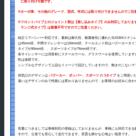
に取り付け可能です。
※
ターボ車、その他のグレード、型式、年式には取り付けできませんのでご注
※
フロントパイプとのジョイント部は【差し込みタイプ】のみ対応しておりま
ランジ式タイプ】は装着不可ですのでご注意ください。
純正リアバンパー対応です。素材は耐久性、耐腐食性に優れたSUS304ステン
は45mm径、中間サイレンサーは100mm径、テールエンド径はバズーカータイ
タイプが90mm径、、スポーツタイプが76mm径です。
各サイレンサーには消音材にスチールウール、グラスウールを使用しています
性は抜群です。
シンプルなデザインで上品なイメージで設計していますので、飽きのこないマ
排気口のデザインは
バズーカー
、
ポッパー
、
スポーツ
の
3タイプ
をご用意い
違いはデザインのみで性能には変わりありませんので、お客様のお好みに合わ
音量につきましては車検対応の登録はしておりませんが、車検にも対応できる
すので、公道でも安心して走行できます。音質も静かな心地よい低音です。