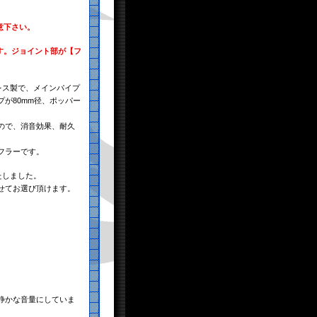
意下さい。
す。ジョイント部が【フ
レス製で、メインパイプ
プが80mm径、ポッパー
ので、消音効果、耐久
フラーです。
たしました。
せてお選び頂けます。
静かな音量にしていま