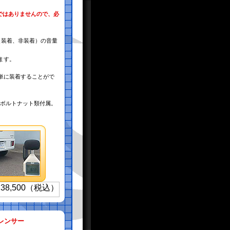
ではありませんので、必
。
（装着、非装着）の音量
ます。
単に装着することがで
ト、ボルトナット類付属。
レンサー