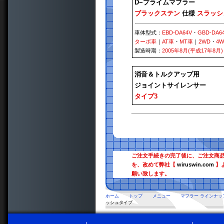
D−プライムマフラー
ブラックステン
仕様
スラッシ
車体型式：
EBD-DA64V
・
GBD-DA6
ターボ車
｜
AT車
・
MT車
｜
2WD
・
4
製造時期：
2005年8月(平成17年8月)
消音＆トルクアップ用
ジョイントサイレンサー
タイプ3
ご注文手続きの完了後に、ご注文商
を、改めて弊社【
wiruswin.com
】
願い致します。
ホーム
トップ
メニュー
マフラー ラインナッ
ッシュタイプ