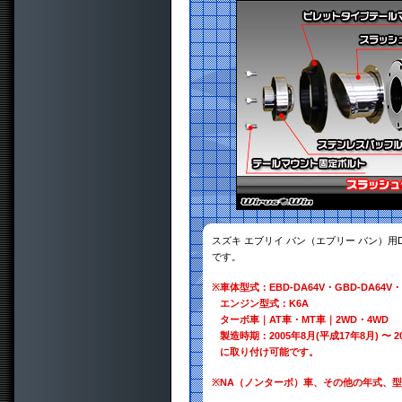
スズキ エブリイ バン（エブリー バン）用
です。
※
車体型式：EBD-DA64V・GBD-DA64V・
エンジン型式：K6A
ターボ車｜AT車・MT車｜2WD・4WD
製造時期：2005年8月(平成17年8月) 〜 2
に取り付け可能です。
※
NA（ノンターボ）車、その他の年式、