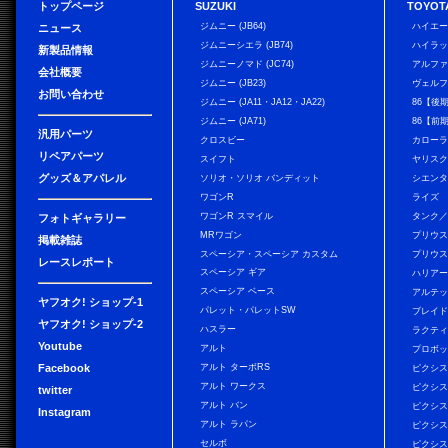
トップページ
SUZUKI
TOYOT
ジムニー (JB64)
ハイエ
ニュース
ジムニーシエラ (JB74)
ハイラ
新製品情報
ジムニーノマド (JC74)
アルフ
会社概要
ジムニー (JB23)
ヴェル
お問い合わせ
ジムニー (JA11・JA12・JA22)
86【後
ジムニー (JA71)
86【前
汎用パーツ
クロスビー
カローラ
リペアパーツ
スイフト
ヤリス
グッズ＆アパレル
ソリオ・ソリオ バンディット
シエン
ワゴンR
ライズ
ワゴンR スマイル
タンク
フォトギャラリー
MRワゴン
プリウ
掲載雑誌
スペーシア・スペーシア カスタム
プリウス
レースレポート
スペーシア ギア
ハリア
スペーシア ベース
アルテ
ヤフオク! ショップ-1
パレット・パレットSW
ブレイ
ヤフオク! ショップ-2
ハスラー
ラクテ
Youtube
アルト
プロボ
Facebook
アルト ターボRS
ピクシス
アルト ワークス
ピクシス
twitter
アルト バン
ピクシス
Instagram
アルト ラパン
ピクシス
セルボ
ピクシス