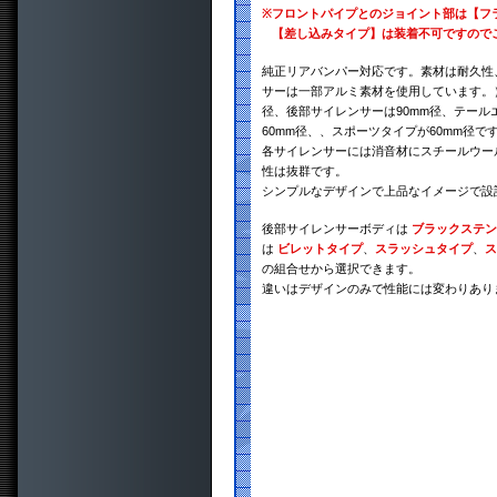
※
フロントパイプとのジョイント部は【フ
【差し込みタイプ】は装着不可ですので
純正リアバンパー対応です。素材は耐久性、
サーは一部アルミ素材を使用しています。）
径、後部サイレンサーは90mm径、テール
60mm径、、スポーツタイプが60mm径で
各サイレンサーには消音材にスチールウー
性は抜群です。
シンプルなデザインで上品なイメージで設
後部サイレンサーボディは
ブラックステン
は
ビレットタイプ
、
スラッシュタイプ
、
ス
の組合せから選択できます。
違いはデザインのみで性能には変わりあり