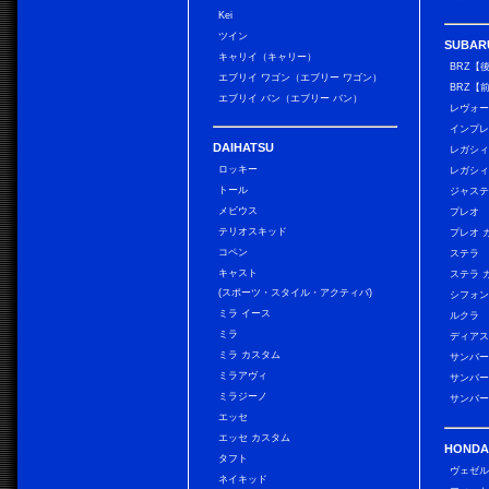
Kei
ツイン
SUBAR
キャリイ（キャリー）
BRZ【
エブリイ ワゴン（エブリー ワゴン）
BRZ【
エブリイ バン（エブリー バン）
レヴォ
インプレ
DAIHATSU
レガシィ
ロッキー
レガシィ
トール
ジャス
メビウス
プレオ
テリオスキッド
プレオ 
コペン
ステラ
キャスト
ステラ 
(スポーツ・スタイル・アクティバ)
シフォン
ミラ イース
ルクラ
ミラ
ディアス
ミラ カスタム
サンバー
ミラアヴィ
サンバー
ミラジーノ
サンバー
エッセ
エッセ カスタム
HONDA
タフト
ヴェゼ
ネイキッド