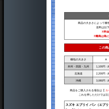
商品の大きさによって梱
送料は以
※料
※離島は島
この商
梱包の大きさ
A
本州・四国・九州
1,100円
北海道
2,200円
沖縄
3,080円
商品をご購入される場合は【
カ
これを押しただけでは注
スズキ エブリイ バン（エブリ