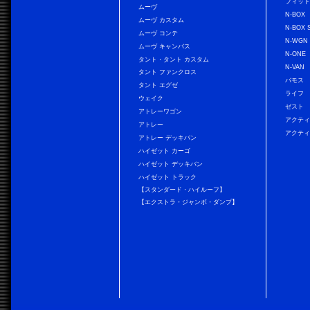
フィッ
ムーヴ
N-BOX
ムーヴ カスタム
N-BOX 
ムーヴ コンテ
N-WGN
ムーヴ キャンバス
N-ONE
タント・タント カスタム
N-VAN
タント ファンクロス
バモス
タント エグゼ
ライフ
ウェイク
ゼスト
アトレーワゴン
アクティ
アトレー
アクティ
アトレー デッキバン
ハイゼット カーゴ
ハイゼット デッキバン
ハイゼット トラック
【スタンダード・ハイルーフ】
【エクストラ・ジャンボ・ダンプ】