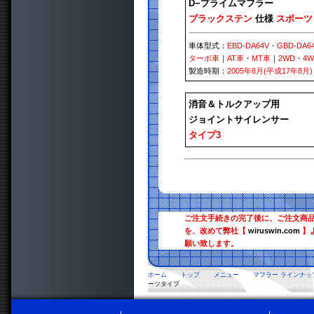
D−プライムマフラー
ブラックステン
仕様
スポーツ
車体型式：
EBD-DA64V
・
GBD-DA6
ターボ車
｜
AT車
・
MT車
｜
2WD
・
4
製造時期：
2005年8月(平成17年8月)
消音＆トルクアップ用
ジョイントサイレンサー
タイプ3
ご注文手続きの完了後に、ご注文商
を、改めて弊社【
wiruswin.com
】
願い致します。
ホーム
トップ
メニュー
マフラー ラインナッ
ーツタイプ