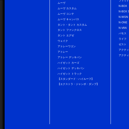
フィッ
ムーヴ
N-BOX
ムーヴ カスタム
N-BOX 
ムーヴ コンテ
N-WGN
ムーヴ キャンバス
N-ONE
タント・タント カスタム
N-VAN
タント ファンクロス
バモス
タント エグゼ
ライフ
ウェイク
ゼスト
アトレーワゴン
アクティ
アトレー
アクティ
アトレー デッキバン
ハイゼット カーゴ
ハイゼット デッキバン
ハイゼット トラック
【スタンダード・ハイルーフ】
【エクストラ・ジャンボ・ダンプ】