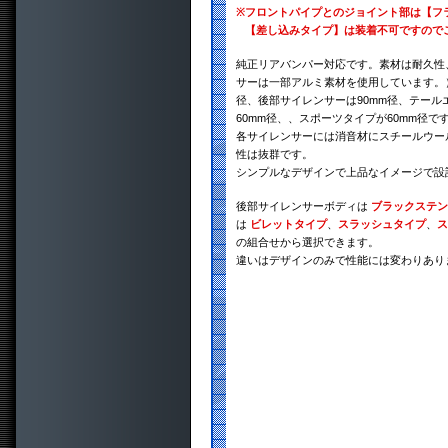
※
フロントパイプとのジョイント部は【フ
【差し込みタイプ】は装着不可ですので
純正リアバンパー対応です。素材は耐久性、
サーは一部アルミ素材を使用しています。）
径、後部サイレンサーは90mm径、テール
60mm径、、スポーツタイプが60mm径で
各サイレンサーには消音材にスチールウー
性は抜群です。
シンプルなデザインで上品なイメージで設
後部サイレンサーボディは
ブラックステン
は
ビレットタイプ
、
スラッシュタイプ
、
ス
の組合せから選択できます。
違いはデザインのみで性能には変わりあり