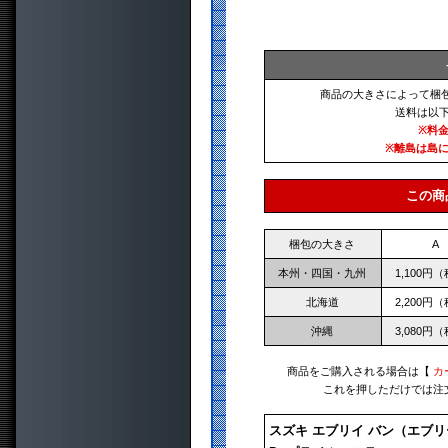
商品の大きさによって梱
送料は以
※料
※離島は島
この商
梱包の大きさ
A
本州・四国・九州
1,100円
北海道
2,200円
沖縄
3,080円
商品をご購入される場合は【
カ
これを押しただけでは注
スズキ エブリイ バン（エブリ