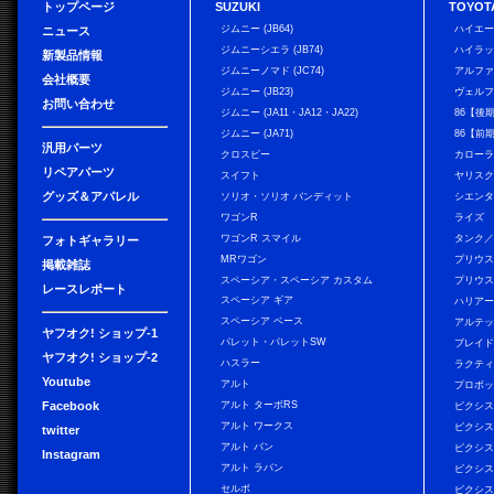
トップページ
SUZUKI
TOYOT
ジムニー (JB64)
ハイエ
ニュース
ジムニーシエラ (JB74)
ハイラ
新製品情報
ジムニーノマド (JC74)
アルフ
会社概要
ジムニー (JB23)
ヴェル
お問い合わせ
ジムニー (JA11・JA12・JA22)
86【後
ジムニー (JA71)
86【前
汎用パーツ
クロスビー
カローラ
リペアパーツ
スイフト
ヤリス
グッズ＆アパレル
ソリオ・ソリオ バンディット
シエン
ワゴンR
ライズ
ワゴンR スマイル
タンク
フォトギャラリー
MRワゴン
プリウ
掲載雑誌
スペーシア・スペーシア カスタム
プリウス
レースレポート
スペーシア ギア
ハリア
スペーシア ベース
アルテ
ヤフオク! ショップ-1
パレット・パレットSW
ブレイ
ヤフオク! ショップ-2
ハスラー
ラクテ
Youtube
アルト
プロボ
Facebook
アルト ターボRS
ピクシス
アルト ワークス
ピクシス
twitter
アルト バン
ピクシス
Instagram
アルト ラパン
ピクシス
セルボ
ピクシス