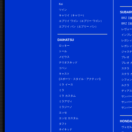
Kei
ツイン
SUBAR
キャリイ（キャリー）
BRZ【
エブリイ ワゴン（エブリー ワゴン）
BRZ【
エブリイ バン（エブリー バン）
レヴォ
インプレ
DAIHATSU
レガシィ
ロッキー
レガシィ
トール
ジャス
メビウス
プレオ
テリオスキッド
プレオ 
コペン
ステラ
キャスト
ステラ 
(スポーツ・スタイル・アクティバ)
シフォン
ミラ イース
ルクラ
ミラ
ディアス
ミラ カスタム
サンバー
ミラアヴィ
サンバー
ミラジーノ
サンバー
エッセ
エッセ カスタム
HONDA
タフト
ヴェゼ
ネイキッド