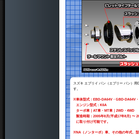
スズキ エブリイ バン（エブリー バン）用
す。
※
車体型式：EBD-DA64V・GBD-DA64V・
エンジン型式：K6A
ターボ車｜AT車・MT車｜2WD・4WD
製造時期：2005年8月(平成17年8月) 〜 2
に取り付け可能です。
※
NA（ノンターボ）車、その他の年式、