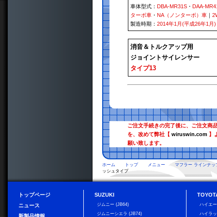
車体型式：
DBA-MR31S
・
DAA-MR4
ターボ車
・
NA（ノンターボ）車
｜
2
製造時期：
2014年1月(平成26年1月)
消音＆トルクアップ用
ジョイントサイレンサー
タイプ13
ご注文手続きの完了後に、ご注文商
を、改めて弊社【
wiruswin.com
】
願い致します。
ホーム
トップ
メニュー
マフラー ラインナッ
ッシュタイプ
トップページ
SUZUKI
TOYOT
ジムニー (JB64)
ハイエ
ニュース
ジムニーシエラ (JB74)
ハイラ
新製品情報