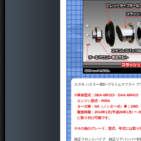
スズキ ハスラー用D−プライムマフラー 
※
車体型式：DBA-MR31S・DAA-MR41S
エンジン型式：R06A
ターボ車・NA（ノンターボ）車｜2WD・
製造時期：2014年1月(平成26年1月) 〜 2
に取り付け可能です。
※
その他のグレード、型式、年式には取り
純正フロントパイプ、純正リアバンパー対応