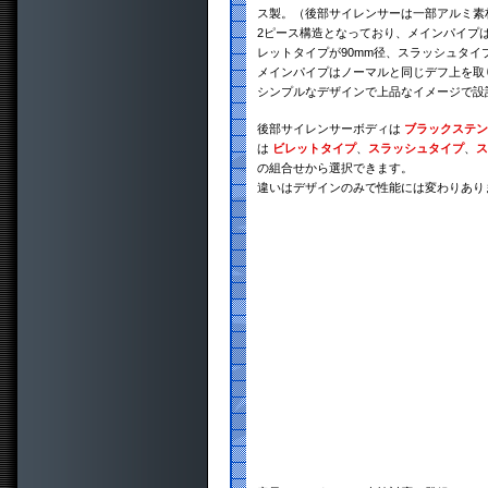
ス製。（後部サイレンサーは一部アルミ素
2ピース構造となっており、メインパイプは
レットタイプが90mm径、スラッシュタイプ
メインパイプはノーマルと同じデフ上を取
シンプルなデザインで上品なイメージで設
後部サイレンサーボディは
ブラックステン
は
ビレットタイプ
、
スラッシュタイプ
、
ス
の組合せから選択できます。
違いはデザインのみで性能には変わりあり