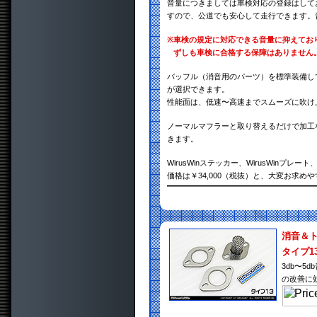
音量につきましては車検対応の登録はして
すので、公道でも安心して走行できます。
※
車検の規定に対応できる音量に抑えてお
ずしも車検に合格する保障はありません
バッフル（消音用のパーツ）を標準装備し
が選択できます。
性能面は、低速〜高速までスムーズに吹け
ノーマルマフラーと取り替えるだけで加工
きます。
WirusWinステッカー、WirusWin
価格は￥34,000（税抜）と、大変お求め
消音＆
タイプ1
3db〜
の改善に