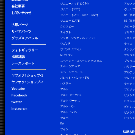
ジムニーノマド (JC74)
アルフ
会社概要
ジムニー (JB23)
ヴェル
お問い合わせ
ジムニー (JA11・JA12・JA22)
86【後
ジムニー (JA71)
86【前
汎用パーツ
クロスビー
カローラ
リペアパーツ
スイフト
ヤリス
グッズ＆アパレル
ソリオ・ソリオ バンディット
シエン
ワゴンR
ライズ
ワゴンR スマイル
タンク
フォトギャラリー
MRワゴン
プリウ
掲載雑誌
スペーシア・スペーシア カスタム
プリウス
レースレポート
スペーシア ギア
ハリア
スペーシア ベース
アルテ
ヤフオク! ショップ-1
パレット・パレットSW
ブレイ
ヤフオク! ショップ-2
ハスラー
ラクテ
Youtube
アルト
プロボ
Facebook
アルト ターボRS
ピクシス
アルト ワークス
ピクシス
twitter
アルト バン
ピクシス
Instagram
アルト ラパン
ピクシス
セルボ
ピクシス
Kei
ツイン
SUBAR