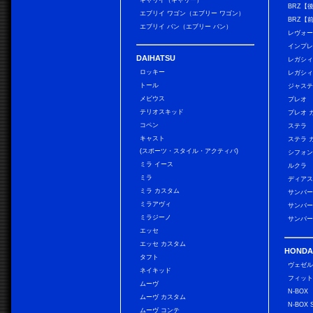
キャリイ（キャリー）
BRZ【
エブリイ ワゴン（エブリー ワゴン）
BRZ【
エブリイ バン（エブリー バン）
レヴォ
インプレ
DAIHATSU
レガシィ
ロッキー
レガシィ
トール
ジャス
メビウス
プレオ
テリオスキッド
プレオ 
コペン
ステラ
キャスト
ステラ 
(スポーツ・スタイル・アクティバ)
シフォン
ミラ イース
ルクラ
ミラ
ディアス
ミラ カスタム
サンバー
ミラアヴィ
サンバー
ミラジーノ
サンバー
エッセ
エッセ カスタム
HONDA
タフト
ヴェゼ
ネイキッド
フィッ
ムーヴ
N-BOX
ムーヴ カスタム
N-BOX 
ムーヴ コンテ