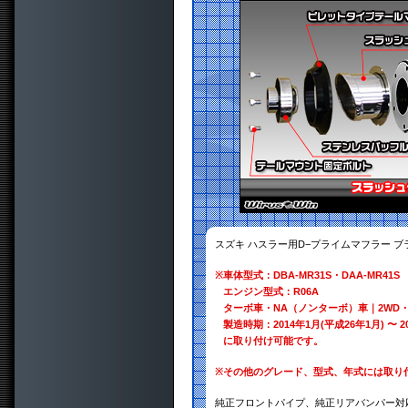
スズキ ハスラー用D−プライムマフラー 
※
車体型式：DBA-MR31S・DAA-MR41S
エンジン型式：R06A
ターボ車・NA（ノンターボ）車｜2WD・
製造時期：2014年1月(平成26年1月) 〜 2
に取り付け可能です。
※
その他のグレード、型式、年式には取り
純正フロントパイプ、純正リアバンパー対応