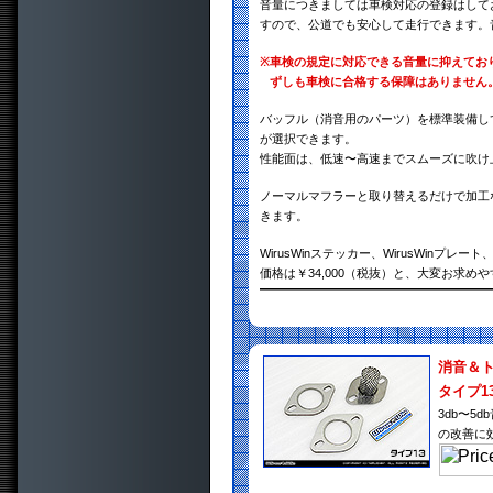
音量につきましては車検対応の登録はして
すので、公道でも安心して走行できます。
※
車検の規定に対応できる音量に抑えてお
ずしも車検に合格する保障はありません
バッフル（消音用のパーツ）を標準装備し
が選択できます。
性能面は、低速〜高速までスムーズに吹け
ノーマルマフラーと取り替えるだけで加工
きます。
WirusWinステッカー、WirusWin
価格は￥34,000（税抜）と、大変お求め
消音＆
タイプ1
3db〜
の改善に