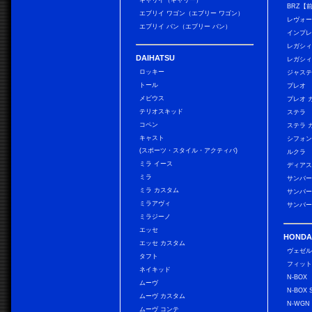
キャリイ（キャリー）
BRZ【
エブリイ ワゴン（エブリー ワゴン）
レヴォ
エブリイ バン（エブリー バン）
インプレ
レガシィ
DAIHATSU
レガシィ
ロッキー
ジャス
トール
プレオ
メビウス
プレオ 
テリオスキッド
ステラ
コペン
ステラ 
キャスト
シフォン
(スポーツ・スタイル・アクティバ)
ルクラ
ミラ イース
ディアス
ミラ
サンバー
ミラ カスタム
サンバー
ミラアヴィ
サンバー
ミラジーノ
エッセ
HONDA
エッセ カスタム
ヴェゼ
タフト
フィッ
ネイキッド
N-BOX
ムーヴ
N-BOX 
ムーヴ カスタム
N-WGN
ムーヴ コンテ