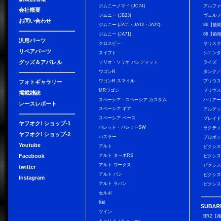
ジムニーノマド (JC74)
アルフ
会社概要
ジムニー (JB23)
ヴェル
お問い合わせ
ジムニー (JA11・JA12・JA22)
86【後
ジムニー (JA71)
86【前
汎用パーツ
クロスビー
ヤリス
リペアパーツ
スイフト
シエン
グッズ＆アパレル
ソリオ・ソリオ バンディット
ライズ
ワゴンR
タンク
ワゴンR スマイル
プリウ
フォトギャラリー
MRワゴン
プリウス
掲載雑誌
スペーシア・スペーシア カスタム
ハリア
レースレポート
スペーシア ギア
アルテ
スペーシア ベース
ブレイ
ヤフオク! ショップ-1
パレット・パレットSW
ラクテ
ヤフオク! ショップ-2
ハスラー
プロボ
Youtube
アルト
ピクシス
Facebook
アルト ターボRS
ピクシス
アルト ワークス
ピクシス
twitter
アルト バン
ピクシス
Instagram
アルト ラパン
ピクシス
セルボ
Kei
SUBAR
ツイン
BRZ【