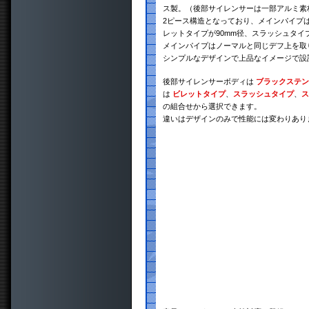
ス製。（後部サイレンサーは一部アルミ素
2ピース構造となっており、メインパイプは
レットタイプが90mm径、スラッシュタイプ
メインパイプはノーマルと同じデフ上を取
シンプルなデザインで上品なイメージで設
後部サイレンサーボディは
ブラックステン
は
ビレットタイプ
、
スラッシュタイプ
、
ス
の組合せから選択できます。
違いはデザインのみで性能には変わりあり