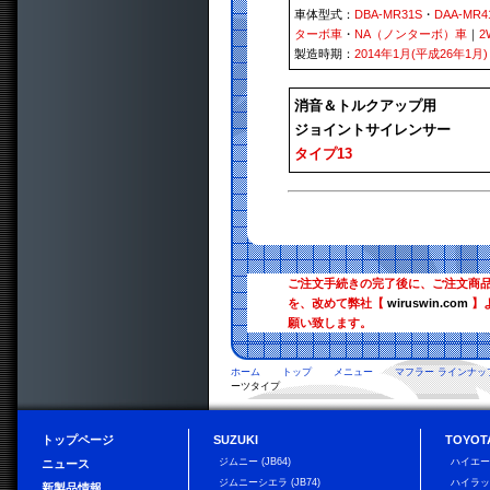
車体型式：
DBA-MR31S
・
DAA-MR4
ターボ車
・
NA（ノンターボ）車
｜
2
製造時期：
2014年1月(平成26年1月)
消音＆トルクアップ用
ジョイントサイレンサー
タイプ13
ご注文手続きの完了後に、ご注文商
を、改めて弊社【
wiruswin.com
】
願い致します。
ホーム
トップ
メニュー
マフラー ラインナッ
ーツタイプ
トップページ
SUZUKI
TOYOT
ジムニー (JB64)
ハイエ
ニュース
ジムニーシエラ (JB74)
ハイラ
新製品情報