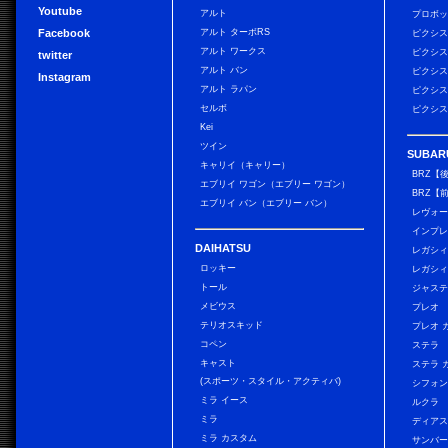
Youtube
アルト
プロボ
Facebook
アルト ターボRS
ピクシス
アルト ワークス
ピクシス
twitter
アルト バン
ピクシス
Instagram
アルト ラパン
ピクシス
セルボ
ピクシス
Kei
ツイン
SUBAR
キャリイ（キャリー）
BRZ【
エブリイ ワゴン（エブリー ワゴン）
BRZ【
エブリイ バン（エブリー バン）
レヴォ
インプレ
DAIHATSU
レガシィ
ロッキー
レガシィ
トール
ジャス
メビウス
プレオ
テリオスキッド
プレオ 
コペン
ステラ
キャスト
ステラ 
(スポーツ・スタイル・アクティバ)
シフォン
ミラ イース
ルクラ
ミラ
ディアス
ミラ カスタム
サンバー