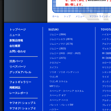
を、改めて弊社【
wiruswin.com
】
願い致します。
ホーム
トップ
メニュー
マフラー ラインナッ
トップページ
SUZUKI
TOYOT
ジムニー (JB64)
ハイエ
ニュース
ジムニーシエラ (JB74)
ハイラ
新製品情報
ジムニーノマド (JC74)
アルフ
会社概要
ジムニー (JB23)
ヴェル
お問い合わせ
ジムニー (JA11・JA12・JA22)
86【後
ジムニー (JA71)
86【前
汎用パーツ
クロスビー
カローラ
リペアパーツ
スイフト
ヤリス
グッズ＆アパレル
ソリオ・ソリオ バンディット
シエン
ワゴンR
ライズ
ワゴンR スマイル
タンク
フォトギャラリー
MRワゴン
プリウ
掲載雑誌
スペーシア・スペーシア カスタム
プリウス
レースレポート
スペーシア ギア
ハリア
スペーシア ベース
アルテ
ヤフオク! ショップ-1
パレット・パレットSW
ブレイ
ヤフオク! ショップ-2
ハスラー
ラクテ