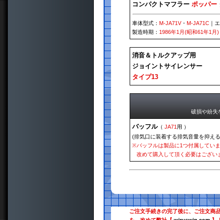
コンパクトマフラー
ポッパー
車体型式：
M-JA71V
・
M-JA71C
｜
製造時期：
1986年1月(昭和61年1月)
消音＆トルクアップ用
ジョイントサイレンサー
タイプ13
破損や紛失
バッフル
（
JA71
用 ）
(排気口に装着する排気音量を抑える
※
バッフルは製品に1つ付属してい
改めて購入して頂く必要はござい
ご注文手続きの完了後に、ご注文商