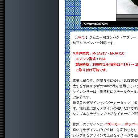
【
JA71
】ジムニー用コンパクトマフラー 
純正リアバンパー対応です。
※
車体型式：M-JA71V・M-JA71C
エンジン型式：F5A
製造時期：1986年1月(昭和61年1月) 〜 1
に取り付け可能です。
素材は耐久性、耐腐食性に優れたSUS30
太すぎず細すぎずの90mm径を使用してい
サイレンサーは、消音材にスチールウール
は抜群です。
排気口のデザインをバズーカータイプ、ポ
す。性能差は無くデザインの違いだけです
シンプルなデザインで上品なイメージで設
排気口のデザインは
バズーカー
、
ポッパー
違いはデザインのみで性能には変わりあり
シンプルなデザインで上品なイメージで設