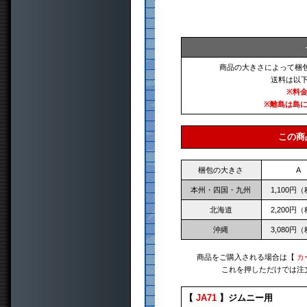
商品の大きさによって梱
送料は以
※料
※離島は島
この商
梱包の大きさ
A
本州・四国・九州
1,100円
北海道
2,200円
沖縄
3,080円
商品をご購入される場合は【
カ
これを押しただけでは注
【
JA71
】ジムニー用