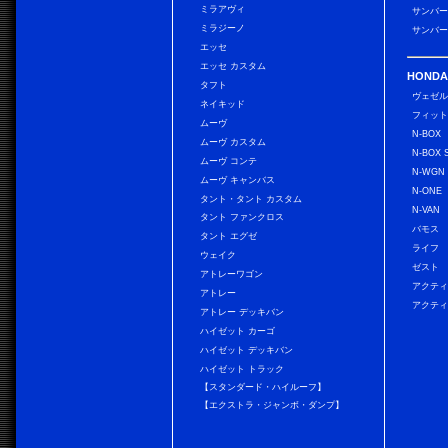
ミラアヴィ
サンバー
ミラジーノ
サンバー
エッセ
エッセ カスタム
HONDA
タフト
ヴェゼ
ネイキッド
フィッ
ムーヴ
N-BOX
ムーヴ カスタム
N-BOX 
ムーヴ コンテ
N-WGN
ムーヴ キャンバス
N-ONE
タント・タント カスタム
N-VAN
タント ファンクロス
バモス
タント エグゼ
ライフ
ウェイク
ゼスト
アトレーワゴン
アクティ
アトレー
アクティ
アトレー デッキバン
ハイゼット カーゴ
ハイゼット デッキバン
ハイゼット トラック
【スタンダード・ハイルーフ】
【エクストラ・ジャンボ・ダンプ】