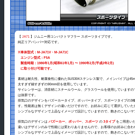
【
JA71
】ジムニー用コンパクトマフラー スポーツタイプです。
純正リアバンパー対応です。
※
車体型式：M-JA71V・M-JA71C
エンジン型式：F5A
製造時期：1986年1月(昭和61年1月) 〜 1990年2月(平成2年2月)
に取り付け可能です。
素材は耐久性、耐腐食性に優れたSUS304ステンレス製で、メインパイプは45
太すぎず細すぎずの90mm径を使用しています。
サイレンサーは、消音材にスチールウール、グラスウールを使用していますの
は抜群です。
排気口のデザインをバズーカータイプ、ポッパータイプ、スポーツタイプの3
す。性能差は無くデザインの違いだけですので、お好みに応じて選択していた
シンプルなデザインで上品なイメージで設計していますので、飽きのこないマ
排気口のデザインは
バズーカー
、
ポッパー
、
スポーツ
の
3タイプ
をご用意い
違いはデザインのみで性能には変わりありませんので、お客様のお好みに合わ
シンプルなデザインで上品なイメージで設計していますので、飽きのこないマ