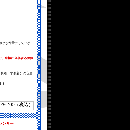
静かな音量にしていま
で、車検に合格する保障
（装着、非装着）の音量
ます。
レンサー