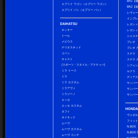
BRZ【
エブリイ ワゴン（エブリー ワゴン）
BRZ【
エブリイ バン（エブリー バン）
レヴォ
インプレ
DAIHATSU
レガシィ
ロッキー
レガシィ
トール
ジャス
メビウス
プレオ
テリオスキッド
プレオ 
コペン
ステラ
キャスト
ステラ 
(スポーツ・スタイル・アクティバ)
シフォン
ミラ イース
ルクラ
ミラ
ディアス
ミラ カスタム
サンバー
ミラアヴィ
サンバー
ミラジーノ
サンバー
エッセ
エッセ カスタム
HONDA
タフト
ヴェゼ
ネイキッド
フィッ
ムーヴ
N-BOX
ムーヴ カスタム
N-BOX 
ムーヴ コンテ