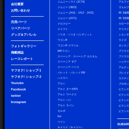
ジムニーノマド (JC74)
アルフ
会社概要
ジムニー (JB23)
ヴェル
お問い合わせ
ジムニー (JA11・JA12・JA22)
86【後
ジムニー (JA71)
86【前
汎用パーツ
クロスビー
カローラ
リペアパーツ
スイフト
ヤリス
グッズ＆アパレル
ソリオ・ソリオ バンディット
シエン
ワゴンR
ライズ
ワゴンR スマイル
タンク
フォトギャラリー
MRワゴン
プリウ
掲載雑誌
スペーシア・スペーシア カスタム
プリウス
レースレポート
スペーシア ギア
ハリア
スペーシア ベース
アルテ
ヤフオク! ショップ-1
パレット・パレットSW
ブレイ
ヤフオク! ショップ-2
ハスラー
ラクテ
Youtube
アルト
プロボ
Facebook
アルト ターボRS
ピクシス
アルト ワークス
ピクシス
twitter
アルト バン
ピクシス
Instagram
アルト ラパン
ピクシス
セルボ
ピクシス
Kei
ツイン
SUBAR
キャリイ（キャリー）