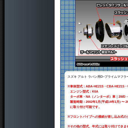
スズキ アルト ラパン用D−プライムマフラ
※
車体型式：ABA-HE21S・CBA-HE21S・U
エンジン型式：K6A
ターボ車・NA（ノンターボ）車｜2WD・
製造時期：2002年1月(平成14年1月) 〜 2
に取り付け可能です。
※
フロントパイプへの接続が差し込み式の
※
その他の型式、年式には取り付けできま