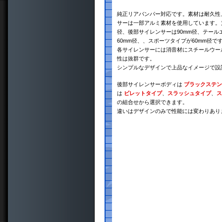
純正リアバンパー対応です。素材は耐久性、
サーは一部アルミ素材を使用しています。）
径、後部サイレンサーは90mm径、テール
60mm径、、スポーツタイプが60mm径で
各サイレンサーには消音材にスチールウー
性は抜群です。
シンプルなデザインで上品なイメージで設
後部サイレンサーボディは
ブラックステン
は
ビレットタイプ
、
スラッシュタイプ
、
ス
の組合せから選択できます。
違いはデザインのみで性能には変わりあり