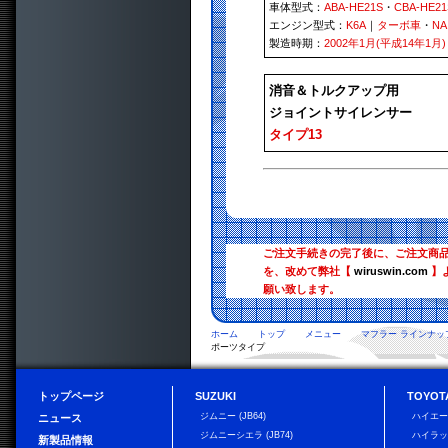
車体型式：
ABA-HE21S
・
CBA-HE21
エンジン型式：
K6A
｜
ターボ車
・
N
製造時期：
2002年1月(平成14年1月)
消音＆トルクアップ用
ジョイントサイレンサー
タイプ13
ご注文手続きの完了後に、ご注文商
を、改めて弊社【
wiruswin.com
】
願い致します。
ホーム
トップ
メニュー
マフラー ラインナッ
ポーツタイプ
トップページ
SUZUKI
TOYOT
ジムニー (JB64)
ハイエ
ニュース
ジムニーシエラ (JB74)
ハイラ
新製品情報