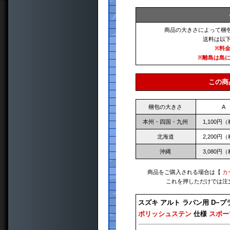
商品の大きさによって梱
送料は以
※料
※離島は島
この商
梱包の大きさ
A
本州・四国・九州
1,100円
北海道
2,200円
沖縄
3,080円
商品をご購入される場合は【
カ
これを押しただけでは注
スズキ アルト ラパン用 D−
ポリッシュステン
仕様
スポー