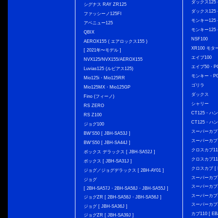
ダックス125 { 
シグナス RAY ZR125
ダックス125 { 
ファッシーノ125FI
モンキー125 { 
アベニュー125
モンキー125 { 
QBIX
NSF100
AEROX155 ( エアロックス155 )
XR100 モタ
[ 2021年〜モデル ]
エイプ100
NVX125/NVX155/AEROX155
エイプ50・PG
Luvias125 (ルビアス125)
モンキー・PG
Mio125i・Mio125RR
ゴリラ
Mio125MX・Mio125GP
ダックス
Fino (フィーノ)
シャリー
RS ZERO
CT125・ハンタ
RS Z100
CT125・ハンタ
ジョグ100
スーパーカブ C12
BW'S50 [ JBH-SA53J ]
スーパーカブ C1
BW'S50 [ JBH-SA44J ]
クロスカブ110 
ボックス デラックス [ JBH-SA52J ]
クロスカブ110 
ボックス [ JBH-SA31J ]
クロスカブ [ E
ジョグ／ジョグデラックス [ 2BH-AY01 ]
スーパーカブ110
ジョグ
スーパーカブ110
[ 2BH-SA57J・2BH-SA58J・JBH-SA55J ]
スーパーカブ110
ジョグZR [ 2BH-SA58J・JBH-SA56J ]
スーパーカブ110
ジョグ [ JBH-SA36J ]
カブ110 [ EBJ
ジョグZR [ JBH-SA39J ]