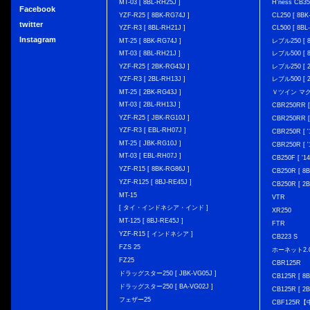
MT-03 [ 8BL-RH25J ]
H'ness CB
Facebook
YZF-R25 [ 8BK-RG74J ]
CL250 [ 8BK
twitter
YZF-R3 [ 8BL-RH21J ]
CL500 [ 8BL
Instagram
MT-25 [ 8BK-RG74J ]
レブル250 [ 8
MT-03 [ 8BL-RH21J ]
レブル500 [ 8
YZF-R25 [ 2BK-RG43J ]
レブル250 [ 2
YZF-R3 [ 2BL-RH13J ]
レブル500 [ 2
MT-25 [ 2BK-RG43J ]
Ｖツイン マグナ 
MT-03 [ 2BL-RH13J ]
CBR250RR [
YZF-R25 [ JBK-RG10J ]
CBR250RR [
YZF-R3 [ EBL-RH07J ]
CBR250R [ '
MT-25 [ JBK-RG10J ]
CBR250R [ '
MT-03 [ EBL-RH07J ]
CB250F [ '1
YZF-R15 [ 8BK-RG86J ]
CB250R [ 8
YZF-R125 [ 8BJ-RE45J ]
CB250R [ 2
MT-15
VTR
[ タイ・インドネシア・インド ]
XR250
MT-125 [ 8BJ-RE45J ]
FTR
YZF-R15 [ インドネシア ]
CB223 S
FZS 25
ホーネット2.
FZ25
CBR125R
ドラッグスター250 [ JBK-VG05J ]
CB125R [ 8B
ドラッグスター250 [ BA-VG02J ]
CB125R [ 2B
フェザー25
CBF125R