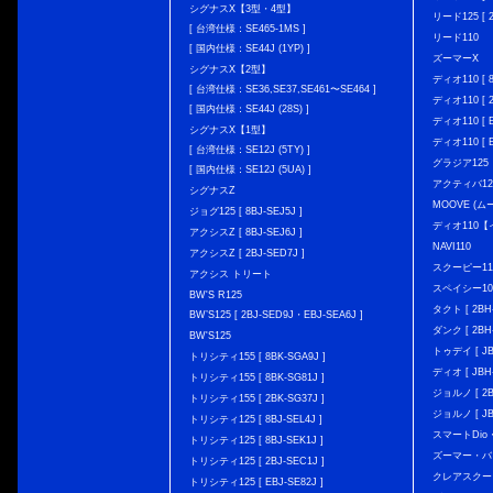
シグナスX【3型・4型】
リード125 [ 2
[ 台湾仕様：SE465-1MS ]
リード110
[ 国内仕様：SE44J (1YP) ]
ズーマーX
シグナスX【2型】
ディオ110 [ 8
[ 台湾仕様：SE36,SE37,SE461〜SE464 ]
ディオ110 [ 2
[ 国内仕様：SE44J (28S) ]
ディオ110 [ E
シグナスX【1型】
ディオ110 [ E
[ 台湾仕様：SE12J (5TY) ]
グラジア125
[ 国内仕様：SE12J (5UA) ]
アクティバ12
シグナスZ
MOOVE (ム
ジョグ125 [ 8BJ-SEJ5J ]
ディオ110
アクシスZ [ 8BJ-SEJ6J ]
NAVI110
アクシスZ [ 2BJ-SED7J ]
スクーピー11
アクシス トリート
スペイシー10
BW'S R125
タクト [ 2BH-
BW’S125 [ 2BJ-SED9J・EBJ-SEA6J ]
ダンク [ 2BH-
BW'S125
トゥデイ [ JBH
トリシティ155 [ 8BK-SGA9J ]
ディオ [ JBH-
トリシティ155 [ 8BK-SG81J ]
ジョルノ [ 2BH
トリシティ155 [ 2BK-SG37J ]
ジョルノ [ JB
トリシティ125 [ 8BJ-SEL4J ]
スマートDio・
トリシティ125 [ 8BJ-SEK1J ]
ズーマー・バ
トリシティ125 [ 2BJ-SEC1J ]
クレアスクー
トリシティ125 [ EBJ-SE82J ]