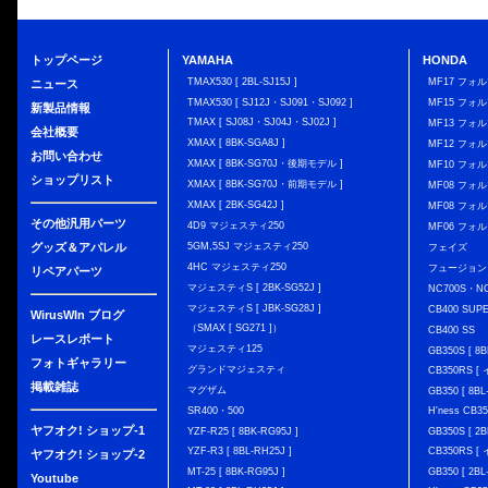
トップページ
YAMAHA
HONDA
TMAX530 [ 2BL-SJ15J ]
MF17 フォ
ニュース
TMAX530 [ SJ12J・SJ091・SJ092 ]
MF15 フォ
新製品情報
TMAX [ SJ08J・SJ04J・SJ02J ]
MF13 フォ
会社概要
XMAX [ 8BK-SGA8J ]
MF12 フォル
お問い合わせ
XMAX [ 8BK-SG70J・後期モデル ]
MF10 フォ
ショップリスト
XMAX [ 8BK-SG70J・前期モデル ]
MF08 フォル
XMAX [ 2BK-SG42J ]
MF08 フォル
その他汎用パーツ
4D9 マジェスティ250
MF06 フォ
グッズ＆アパレル
5GM,5SJ マジェスティ250
フェイズ
4HC マジェスティ250
フュージョン
リペアパーツ
マジェスティS [ 2BK-SG52J ]
NC700S・N
マジェスティS [ JBK-SG28J ]
CB400 SUP
WirusWIn ブログ
（SMAX [ SG271 ]）
CB400 SS
レースレポート
マジェスティ125
GB350S [ 8B
フォトギャラリー
グランドマジェスティ
CB350RS 
掲載雑誌
マグザム
GB350 [ 8BL
SR400・500
H'ness CB
ヤフオク! ショップ-1
YZF-R25 [ 8BK-RG95J ]
GB350S [ 2B
YZF-R3 [ 8BL-RH25J ]
CB350RS 
ヤフオク! ショップ-2
MT-25 [ 8BK-RG95J ]
GB350 [ 2BL
Youtube