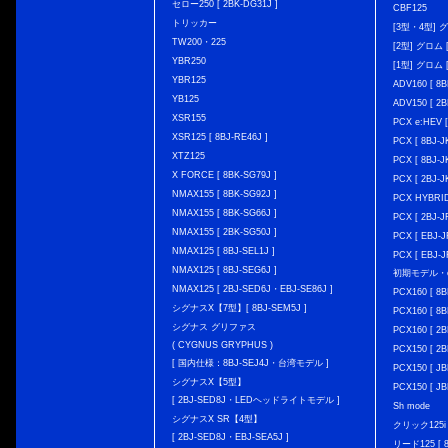
セロー250 [ 2BK-DG31J ]
CBF125
トリッカー
[3型・4型] グ
TW200・225
[2型] グロム [
YBR250
[1型] グロム [
YBR125
ADV160 [ 8B
YB125
ADV150 [ 2B
XSR155
PCX e:HEV [
XSR125 [ 8BJ-RE46J ]
PCX [ 8BJ
XTZ125
PCX [ 8BJ
X FORCE [ 8BK-SG79J ]
PCX [ 2BJ-J
NMAX155 [ 8BK-SG92J ]
PCX HYBRID 
NMAX155 [ 8BK-SG66J ]
PCX [ 2BJ-J
NMAX155 [ 2BK-SG50J ]
PCX [ EBJ-J
NMAX125 [ 8BJ-SEL1J ]
PCX [ EBJ-J
NMAX125 [ 8BJ-SEG6J ]
初期モデル・
NMAX125 [ 2BJ-SED6J・EBJ-SE86J ]
PCX160 [ 
シグナスX【7型】[ 8BJ-SEM5J ]
PCX160 [ 
シグナス グリファス
PCX160 [ 2B
( CYGNUS GRYPHUS )
PCX150 [ 2B
[ 国内仕様：8BJ-SEJ4J・台湾モデル ]
PCX150 [ JB
シグナスX【5型】
PCX150 [ JB
[ 2BJ-SED8J・LEDヘッドライトモデル ]
Sh mode
シグナスX SR【4型】
クリック125i [
[ 2BJ-SED8J・EBJ-SEA5J ]
リード125 [ 8