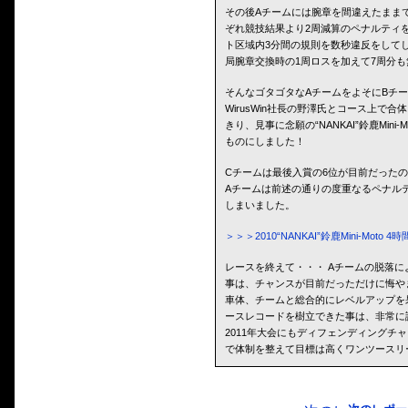
その後Aチームには腕章を間違えたまま
ぞれ競技結果より2周減算のペナルティ
ト区域内3分間の規則を数秒違反をして
局腕章交換時の1周ロスを加えて7周分
そんなゴタゴタなAチームをよそにBチ
WirusWin社長の野澤氏とコース上で
きり、見事に念願の“NANKAI”鈴鹿Min
ものにしました！
Cチームは最後入賞の6位が目前だった
Aチームは前述の通りの度重なるペナル
しまいました。
＞＞＞2010“NANKAI”鈴鹿Mini-M
レースを終えて・・・ Aチームの脱落
事は、チャンスが目前だっただけに悔やま
車体、チームと総合的にレベルアップを
ースレコードを樹立できた事は、非常に
2011年大会にもディフェンディングチ
で体制を整えて目標は高くワンツースリ