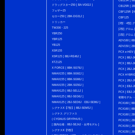
CB125R [ 8B
ドラッグスター250 [ BA-VG02J ]
CB125R [ 2B
フェザー25
CBF125R
セロー250 [ 2BK-DG31J ]
CBF125
トリッカー
[3型・4型] グ
TW200・225
[2型] グロム [
YBR250
[1型] グロム [
YBR125
ADV160 [ 8B
YB125
ADV150 [ 2B
XSR155
PCX e:HEV [
XSR125 [ 8BJ-RE46J ]
PCX [ 8BJ
XTZ125
PCX [ 8BJ
X FORCE [ 8BK-SG79J ]
PCX [ 2BJ-J
NMAX155 [ 8BK-SG92J ]
PCX HYBRID 
NMAX155 [ 8BK-SG66J ]
PCX [ 2BJ-J
NMAX155 [ 2BK-SG50J ]
PCX [ EBJ-J
NMAX125 [ 8BJ-SEL1J ]
PCX [ EBJ-J
NMAX125 [ 8BJ-SEG6J ]
初期モデル・
NMAX125 [ 2BJ-SED6J・EBJ-SE86J ]
PCX160 [ 
シグナスX【7型】[ 8BJ-SEM5J ]
PCX160 [ 
シグナス グリファス
PCX160 [ 2B
( CYGNUS GRYPHUS )
PCX150 [ 2B
[ 国内仕様：8BJ-SEJ4J・台湾モデル ]
PCX150 [ JB
シグナスX【5型】
PCX150 [ JB