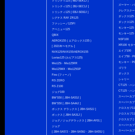
トリシティ125 [ 8BJ-SEK1J ]
ズーマー・バ
トリシティ125 [ 2BJ-SEC1J ]
クレアスクー
トリシティ125 [ EBJ-SE82J ]
ダックス125 { 
シグナス RAY ZR125
ダックス125 { 
ファッシーノ125FI
モンキー125 { 
アベニュー125
モンキー125 { 
QBIX
NSF100
AEROX155 ( エアロックス155 )
XR100 モタ
[ 2021年〜モデル ]
エイプ100
NVX125/NVX155/AEROX155
エイプ50・PG
Luvias125 (ルビアス125)
モンキー・PG
Mio125i・Mio125RR
ゴリラ
Mio125MX・Mio125GP
ダックス
Fino (フィーノ)
シャリー
RS ZERO
CT125・ハンタ
RS Z100
CT125・ハンタ
ジョグ100
スーパーカブ C12
BW'S50 [ JBH-SA53J ]
スーパーカブ C1
BW'S50 [ JBH-SA44J ]
クロスカブ110 
ボックス デラックス [ JBH-SA52J ]
クロスカブ110 
ボックス [ JBH-SA31J ]
クロスカブ [ E
ジョグ／ジョグデラックス [ 2BH-AY01 ]
スーパーカブ110
ジョグ
スーパーカブ110
[ 2BH-SA57J・2BH-SA58J・JBH-SA55J ]