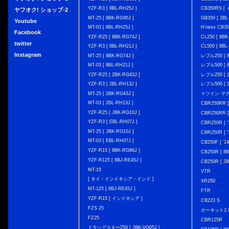
YZF-R3 [ 8BL-RH25J ]
CB350RS 
ヤフオク! ショップ-2
MT-25 [ 8BK-RG95J ]
GB350 [ 2BL
Youtube
MT-03 [ 8BL-RH25J ]
H'ness CB
Facebook
YZF-R25 [ 8BK-RG74J ]
CL250 [ 8BK
twitter
YZF-R3 [ 8BL-RH21J ]
CL500 [ 8BL
Instagram
MT-25 [ 8BK-RG74J ]
レブル250 [ 8
MT-03 [ 8BL-RH21J ]
レブル500 [ 8
YZF-R25 [ 2BK-RG43J ]
レブル250 [ 2
YZF-R3 [ 2BL-RH13J ]
レブル500 [ 2
MT-25 [ 2BK-RG43J ]
Ｖツイン マグナ 
MT-03 [ 2BL-RH13J ]
CBR250RR [
YZF-R25 [ JBK-RG10J ]
CBR250RR [
YZF-R3 [ EBL-RH07J ]
CBR250R [ '
MT-25 [ JBK-RG10J ]
CBR250R [ '
MT-03 [ EBL-RH07J ]
CB250F [ '1
YZF-R15 [ 8BK-RG86J ]
CB250R [ 8
YZF-R125 [ 8BJ-RE45J ]
CB250R [ 2
MT-15
VTR
[ タイ・インドネシア・インド ]
XR250
MT-125 [ 8BJ-RE45J ]
FTR
YZF-R15 [ インドネシア ]
CB223 S
FZS 25
ホーネット2.
FZ25
CBR125R
ドラッグスター250 [ JBK-VG05J ]