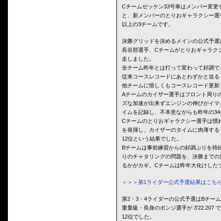
Cチームゼッケン33号車はメンバー変更を
と、新メンバーのとりおギャラクシー選手
以上の3チームです。
決勝グリッドを決めるメインの公式予選
長谷部選手、Cチームがとりおギャラク
走しました。
全チーム昨年とは打って変わって好調で
従来コースレコードにあとわずかと迫る 3
他チームに惜しくもコースレコード更新
Aチームのカイザー選手はフロント周り
ズな加速が出来ずエンジンの伸びがイマイチ
イムを記録し、不本意ながらも昨年の34
Cチームのとりおギャラクシー選手は慣
を発揮し、カイザーのタイムに肉薄する 3
12位という結果でした。
Bチームは事前練習からの好調ぶりを持
りのチャタリングの問題を、決勝までの
るかがカギ。Cチームは昨年大化けした
＞＞＞第1ライダー公式予選結果はこち
第2・3・4ライダーの公式予選はBチームの兵頭
重量級・長身のポンジ選手が 3'22.207 
12位でした。