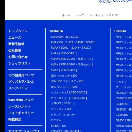
次のレポー
ホーム
トップ
レースレポート Vol.033
トップページ
YAMAHA
HONDA
TMAX530 [ 2BL-SJ15J ]
MF17 フォ
ニュース
TMAX530 [ SJ12J・SJ091・SJ092 ]
MF15 フォ
新製品情報
TMAX [ SJ08J・SJ04J・SJ02J ]
MF13 フォ
会社概要
XMAX [ 8BK-SGA8J ]
MF12 フォル
お問い合わせ
XMAX [ 8BK-SG70J・後期モデル ]
MF10 フォ
ショップリスト
XMAX [ 8BK-SG70J・前期モデル ]
MF08 フォル
XMAX [ 2BK-SG42J ]
MF08 フォル
その他汎用パーツ
4D9 マジェスティ250
MF06 フォ
グッズ＆アパレル
5GM,5SJ マジェスティ250
フェイズ
4HC マジェスティ250
フュージョン
リペアパーツ
マジェスティS [ 2BK-SG52J ]
NC700S・N
マジェスティS [ JBK-SG28J ]
CB400 SUP
WirusWIn ブログ
（SMAX [ SG271 ]）
CB400 SS
レースレポート
マジェスティ125
GB350S [ 8B
フォトギャラリー
グランドマジェスティ
CB350RS 
掲載雑誌
マグザム
GB350 [ 8BL
SR400・500
H'ness CB
ヤフオク! ショップ-1
YZF-R25 [ 8BK-RG95J ]
GB350S [ 2B