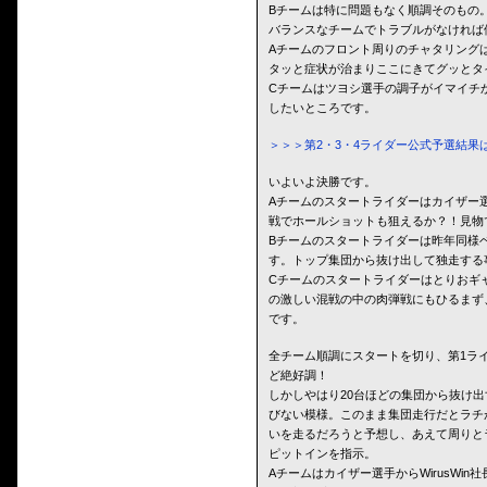
Bチームは特に問題もなく順調そのもの
バランスなチームでトラブルがなければ
Aチームのフロント周りのチャタリング
タッと症状が治まりここにきてグッとタ
Cチームはツヨシ選手の調子がイマイチ
したいところです。
＞＞＞第2・3・4ライダー公式予選結果
いよいよ決勝です。
Aチームのスタートライダーはカイザー
戦でホールショットも狙えるか？！見物
Bチームのスタートライダーは昨年同様
す。トップ集団から抜け出して独走する
Cチームのスタートライダーはとりおギ
の激しい混戦の中の肉弾戦にもひるまず
です。
全チーム順調にスタートを切り、第1ラ
ど絶好調！
しかしやはり20台ほどの集団から抜け
びない模様。このまま集団走行だとラチ
いを走るだろうと予想し、あえて周りと
ピットインを指示。
Aチームはカイザー選手からWirusWi