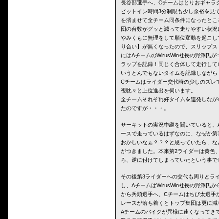
長谷部選手へ、Cチームはとりおギャラ
ピットイン時間3分制限も少し余裕を見
を済ませて全チーム同条件になったとこ
団の台数がグッと減って走りやすい状況
やみくもに無理をして順位変動を起こし
り合い】が無くなったので、スリップス
にはAチームのWirusWin社長の野澤氏が
ラップを記録！同じく合体して走行していた
いうとんでもないタイムを記録しながら
Cチームはライダー交代時の少しのズレ
視眈々と上位進出を伺います。
全チームそれぞれ好タイムを連発しなが
たのですが・・・。
サーキットの実況中継を聞いていると、Aチ
ースで走っているはずなのに、なぜか第
おかしいなぁ？？？と思っていたら、な
がつきました。本来第2ライダーは黄色
ろ、逆に付けてしまっていたという事で
その後第3ライダーへの交代も周りとラ
し、AチームはWirusWin社長の野澤
から兵頭選手へ、Cチームはちび太選手
レースが落ち着くとトップ集団は更に減
Aチームのバイクが異様に速くなってき