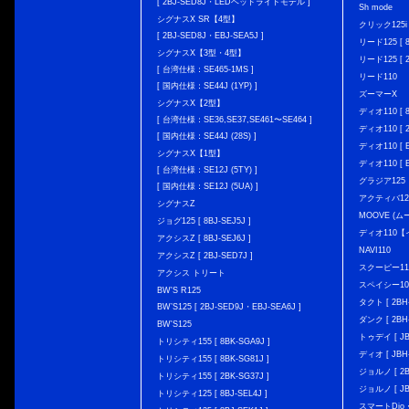
[ 2BJ-SED8J・LEDヘッドライトモデル ]
Sh mode
シグナスX SR【4型】
クリック125i [
[ 2BJ-SED8J・EBJ-SEA5J ]
リード125 [ 8
シグナスX【3型・4型】
リード125 [ 2
[ 台湾仕様：SE465-1MS ]
リード110
[ 国内仕様：SE44J (1YP) ]
ズーマーX
シグナスX【2型】
ディオ110 [ 8
[ 台湾仕様：SE36,SE37,SE461〜SE464 ]
ディオ110 [ 2
[ 国内仕様：SE44J (28S) ]
ディオ110 [ E
シグナスX【1型】
ディオ110 [ E
[ 台湾仕様：SE12J (5TY) ]
グラジア125
[ 国内仕様：SE12J (5UA) ]
アクティバ12
シグナスZ
MOOVE (ム
ジョグ125 [ 8BJ-SEJ5J ]
ディオ110
アクシスZ [ 8BJ-SEJ6J ]
NAVI110
アクシスZ [ 2BJ-SED7J ]
スクーピー11
アクシス トリート
スペイシー10
BW'S R125
タクト [ 2BH-
BW’S125 [ 2BJ-SED9J・EBJ-SEA6J ]
ダンク [ 2BH-
BW'S125
トゥデイ [ JBH
トリシティ155 [ 8BK-SGA9J ]
ディオ [ JBH-
トリシティ155 [ 8BK-SG81J ]
ジョルノ [ 2BH
トリシティ155 [ 2BK-SG37J ]
ジョルノ [ JB
トリシティ125 [ 8BJ-SEL4J ]
スマートDio・