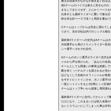
勝る兵頭選手がなかなか抜きあぐねるほ
他1チームのバイクは速さに劣るものの
きをしてきたりせず、とにかくペースを
出来ずとも最終ライダーに繋いで後を託す
秒を切る好ペースで淡々と周回を重ねて
Cチームはトップからは完全に遅れてし
りきり、充分10位以内でのシングル順
最終第4ライダーへの交代はAチームはポン
兵頭選手から再びイケメンライダー長谷
シー選手へそれぞれ交代。
Aチームのポンジ選手がライダー交代を
ャルから声を掛けられ、「あなたの名前
チームとしても間違いの事実は把握して
断を仰ぐ（ペナルティを課されるか否か
ほどなくして先程のオフィシャルが再度ピ
を今すぐピットインさせ、ポンジ選手の
一度ピットインすると3分間ピット区域
チームはトップ争いから脱落し周回遅れ
最終第4ライダーに交代してからトップ集団は
だけになり、このままいけば前人未踏の
ないミスでふいにしてしまった事は非常