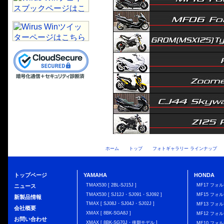
ホーム
トップ
フォトギャラリー ラインナップ
トップページ
YAMAHA
HONDA
TMAX530 [ 2BL-SJ15J ]
MF17 フォ
ニュース
TMAX530 [ SJ12J・SJ091・SJ092 ]
MF15 フォ
新製品情報
TMAX [ SJ08J・SJ04J・SJ02J ]
MF13 フォ
会社概要
XMAX [ 8BK-SGA8J ]
MF12 フォル
お問い合わせ
XMAX [ 8BK-SG70J・後期モデル ]
MF10 フォ