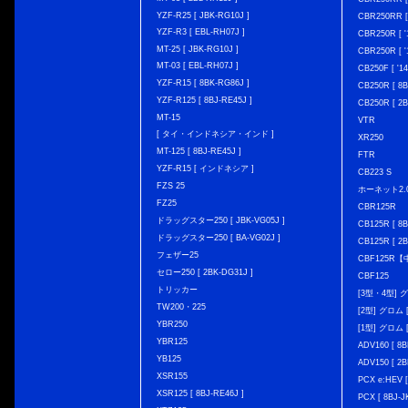
YZF-R25 [ JBK-RG10J ]
CBR250RR [
YZF-R3 [ EBL-RH07J ]
CBR250R [ '
MT-25 [ JBK-RG10J ]
CBR250R [ '
MT-03 [ EBL-RH07J ]
CB250F [ '1
YZF-R15 [ 8BK-RG86J ]
CB250R [ 8
YZF-R125 [ 8BJ-RE45J ]
CB250R [ 2
MT-15
VTR
[ タイ・インドネシア・インド ]
XR250
MT-125 [ 8BJ-RE45J ]
FTR
YZF-R15 [ インドネシア ]
CB223 S
FZS 25
ホーネット2.
FZ25
CBR125R
ドラッグスター250 [ JBK-VG05J ]
CB125R [ 8B
ドラッグスター250 [ BA-VG02J ]
CB125R [ 2B
フェザー25
CBF125R
セロー250 [ 2BK-DG31J ]
CBF125
トリッカー
[3型・4型] グ
TW200・225
[2型] グロム [
YBR250
[1型] グロム [
YBR125
ADV160 [ 8B
YB125
ADV150 [ 2B
XSR155
PCX e:HEV [
XSR125 [ 8BJ-RE46J ]
PCX [ 8BJ