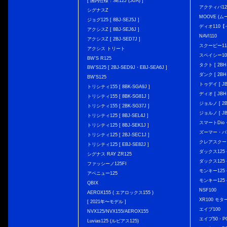
[ 国内仕様：SE12J (5UA) ]
アクティバ12
シグナスZ
MOOVE (ム
ジョグ125 [ 8BJ-SEJ5J ]
ディオ110
アクシスZ [ 8BJ-SEJ6J ]
NAVI110
アクシスZ [ 2BJ-SED7J ]
スクーピー11
アクシス トリート
スペイシー10
BW'S R125
タクト [ 2BH-
BW’S125 [ 2BJ-SED9J・EBJ-SEA6J ]
ダンク [ 2BH-
BW'S125
トゥデイ [ JBH
トリシティ155 [ 8BK-SGA9J ]
ディオ [ JBH-
トリシティ155 [ 8BK-SG81J ]
ジョルノ [ 2BH
トリシティ155 [ 2BK-SG37J ]
ジョルノ [ JB
トリシティ125 [ 8BJ-SEL4J ]
スマートDio・
トリシティ125 [ 8BJ-SEK1J ]
ズーマー・バ
トリシティ125 [ 2BJ-SEC1J ]
クレアスクー
トリシティ125 [ EBJ-SE82J ]
ダックス125 { 
シグナス RAY ZR125
ダックス125 { 
ファッシーノ125FI
モンキー125 { 
アベニュー125
モンキー125 { 
QBIX
NSF100
AEROX155 ( エアロックス155 )
XR100 モタ
[ 2021年〜モデル ]
エイプ100
NVX125/NVX155/AEROX155
エイプ50・PG
Luvias125 (ルビアス125)