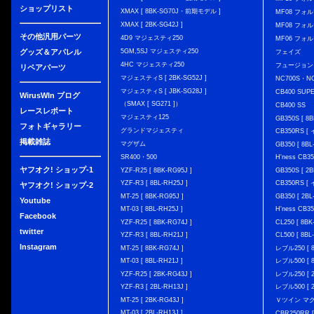
ショップリスト
XMAX [ 8BK-SG70J・前期モデル ]
MF08 フォル
XMAX [ 2BK-SG42J ]
MF08 フォル
その他汎用パーツ
4D9 マジェスティ250
MF06 フォ
グッズ＆アパレル
5GM,5SJ マジェスティ250
フェイズ
4HC マジェスティ250
フュージョン
リペアパーツ
マジェスティS [ 2BK-SG52J ]
NC700S・N
マジェスティS [ JBK-SG28J ]
CB400 SUP
WirusWIn ブログ
（SMAX [ SG271 ]）
CB400 SS
レースレポート
マジェスティ125
GB350S [ 8B
フォトギャラリー
グランドマジェスティ
CB350RS 
掲載雑誌
マグザム
GB350 [ 8BL
SR400・500
H'ness CB
ヤフオク! ショップ-1
YZF-R25 [ 8BK-RG95J ]
GB350S [ 2B
YZF-R3 [ 8BL-RH25J ]
CB350RS 
ヤフオク! ショップ-2
MT-25 [ 8BK-RG95J ]
GB350 [ 2BL
Youtube
MT-03 [ 8BL-RH25J ]
H'ness CB
Facebook
YZF-R25 [ 8BK-RG74J ]
CL250 [ 8BK
twitter
YZF-R3 [ 8BL-RH21J ]
CL500 [ 8BL
Instagram
MT-25 [ 8BK-RG74J ]
レブル250 [ 8
MT-03 [ 8BL-RH21J ]
レブル500 [ 8
YZF-R25 [ 2BK-RG43J ]
レブル250 [ 2
YZF-R3 [ 2BL-RH13J ]
レブル500 [ 2
MT-25 [ 2BK-RG43J ]
Ｖツイン マグナ 
MT-03 [ 2BL-RH13J ]
CBR250RR [