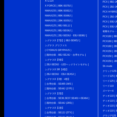
XTZ125
PCX [ 8BJ
X FORCE [ 8BK-SG79J ]
PCX [ 2BJ-J
NMAX155 [ 8BK-SG92J ]
PCX HYBRID 
NMAX155 [ 8BK-SG66J ]
PCX [ 2BJ-J
NMAX155 [ 2BK-SG50J ]
PCX [ EBJ-J
NMAX125 [ 8BJ-SEL1J ]
PCX [ EBJ-J
NMAX125 [ 8BJ-SEG6J ]
初期モデル・
NMAX125 [ 2BJ-SED6J・EBJ-SE86J ]
PCX160 [ 
シグナスX【7型】[ 8BJ-SEM5J ]
PCX160 [ 
シグナス グリファス
PCX160 [ 2B
( CYGNUS GRYPHUS )
PCX150 [ 2B
[ 国内仕様：8BJ-SEJ4J・台湾モデル ]
PCX150 [ JB
シグナスX【5型】
PCX150 [ JB
[ 2BJ-SED8J・LEDヘッドライトモデル ]
Sh mode
シグナスX SR【4型】
クリック125i [
[ 2BJ-SED8J・EBJ-SEA5J ]
リード125 [ 8
シグナスX【3型・4型】
リード125 [ 2
[ 台湾仕様：SE465-1MS ]
リード110
[ 国内仕様：SE44J (1YP) ]
ズーマーX
シグナスX【2型】
ディオ110 [ 8
[ 台湾仕様：SE36,SE37,SE461〜SE464 ]
ディオ110 [ 2
[ 国内仕様：SE44J (28S) ]
ディオ110 [ E
シグナスX【1型】
ディオ110 [ E
[ 台湾仕様：SE12J (5TY) ]
グラジア125