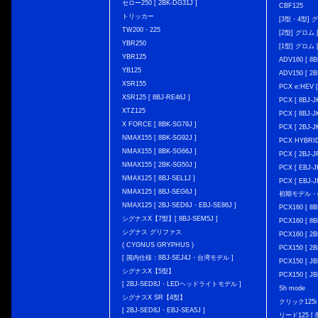
セロー250 [ 2BK-DG31J ]
CBF125
トリッカー
[3型・4型] グ
TW200・225
[2型] グロム [
YBR250
[1型] グロム [
YBR125
ADV160 [ 8B
YB125
ADV150 [ 2B
XSR155
PCX e:HEV [
XSR125 [ 8BJ-RE46J ]
PCX [ 8BJ
XTZ125
PCX [ 8BJ
X FORCE [ 8BK-SG79J ]
PCX [ 2BJ-J
NMAX155 [ 8BK-SG92J ]
PCX HYBRID 
NMAX155 [ 8BK-SG66J ]
PCX [ 2BJ-J
NMAX155 [ 2BK-SG50J ]
PCX [ EBJ-J
NMAX125 [ 8BJ-SEL1J ]
PCX [ EBJ-J
NMAX125 [ 8BJ-SEG6J ]
初期モデル・
NMAX125 [ 2BJ-SED6J・EBJ-SE86J ]
PCX160 [ 
シグナスX【7型】[ 8BJ-SEM5J ]
PCX160 [ 
シグナス グリファス
PCX160 [ 2B
( CYGNUS GRYPHUS )
PCX150 [ 2B
[ 国内仕様：8BJ-SEJ4J・台湾モデル ]
PCX150 [ JB
シグナスX【5型】
PCX150 [ JB
[ 2BJ-SED8J・LEDヘッドライトモデル ]
Sh mode
シグナスX SR【4型】
クリック125i [
[ 2BJ-SED8J・EBJ-SEA5J ]
リード125 [ 8