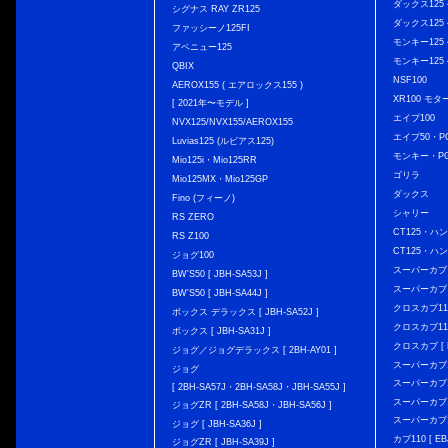
ダックス125 { 
シグナス RAY ZR125
ダックス125 { 
ファッシーノ125FI
モンキー125 { 
アベニュー125
モンキー125 { 
QBIX
NSF100
AEROX155 ( エアロックス155 )
XR100 モタ
[ 2021年〜モデル ]
エイプ100
NVX125/NVX155/AEROX155
エイプ50・PG
Luvias125 (ルビアス125)
モンキー・PG
Mio125i・Mio125RR
ゴリラ
Mio125MX・Mio125GP
ダックス
Fino (フィーノ)
シャリー
RS ZERO
CT125・ハンタ
RS Z100
CT125・ハンタ
ジョグ100
スーパーカブ C12
BW'S50 [ JBH-SA53J ]
スーパーカブ C1
BW'S50 [ JBH-SA44J ]
クロスカブ110 
ボックス デラックス [ JBH-SA52J ]
クロスカブ110 
ボックス [ JBH-SA31J ]
クロスカブ [ E
ジョグ／ジョグデラックス [ 2BH-AY01 ]
スーパーカブ110
ジョグ
スーパーカブ110
[ 2BH-SA57J・2BH-SA58J・JBH-SA55J ]
スーパーカブ110
ジョグZR [ 2BH-SA58J・JBH-SA56J ]
スーパーカブ110
ジョグ [ JBH-SA36J ]
カブ110 [ EBJ
ジョグZR [ JBH-SA39J ]