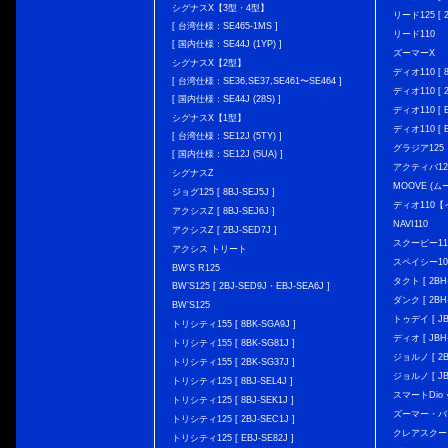
シグナスX【3型・4型】
リード125 [ 2
[ 台湾仕様：SE465-1MS ]
リード110
[ 国内仕様：SE44J (1YP) ]
ズーマーX
シグナスX【2型】
ディオ110 [ 8
[ 台湾仕様：SE36,SE37,SE461〜SE464 ]
ディオ110 [ 2
[ 国内仕様：SE44J (28S) ]
ディオ110 [ E
シグナスX【1型】
ディオ110 [ E
[ 台湾仕様：SE12J (5TY) ]
グラジア125
[ 国内仕様：SE12J (5UA) ]
アクティバ12
シグナスZ
MOOVE (ム
ジョグ125 [ 8BJ-SEJ5J ]
ディオ110
アクシスZ [ 8BJ-SEJ6J ]
NAVI110
アクシスZ [ 2BJ-SED7J ]
スクーピー11
アクシス トリート
スペイシー10
BW'S R125
タクト [ 2BH-
BW’S125 [ 2BJ-SED9J・EBJ-SEA6J ]
ダンク [ 2BH-
BW'S125
トゥデイ [ JBH
トリシティ155 [ 8BK-SGA9J ]
ディオ [ JBH-
トリシティ155 [ 8BK-SG81J ]
ジョルノ [ 2BH
トリシティ155 [ 2BK-SG37J ]
ジョルノ [ JB
トリシティ125 [ 8BJ-SEL4J ]
スマートDio・
トリシティ125 [ 8BJ-SEK1J ]
ズーマー・バ
トリシティ125 [ 2BJ-SEC1J ]
クレアスクー
トリシティ125 [ EBJ-SE82J ]