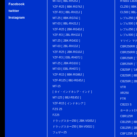
MT-03 [ 8BL-RH25J ]
H'ness CB
Facebook
YZF-R25 [ 8BK-RG74J ]
CL250 [ 8BK
twitter
YZF-R3 [ 8BL-RH21J ]
CL500 [ 8BL
Instagram
MT-25 [ 8BK-RG74J ]
レブル250 [ 8
MT-03 [ 8BL-RH21J ]
レブル500 [ 8
YZF-R25 [ 2BK-RG43J ]
レブル250 [ 2
YZF-R3 [ 2BL-RH13J ]
レブル500 [ 2
MT-25 [ 2BK-RG43J ]
Ｖツイン マグナ 
MT-03 [ 2BL-RH13J ]
CBR250RR [
YZF-R25 [ JBK-RG10J ]
CBR250RR [
YZF-R3 [ EBL-RH07J ]
CBR250R [ '
MT-25 [ JBK-RG10J ]
CBR250R [ '
MT-03 [ EBL-RH07J ]
CB250F [ '1
YZF-R15 [ 8BK-RG86J ]
CB250R [ 8
YZF-R125 [ 8BJ-RE45J ]
CB250R [ 2
MT-15
VTR
[ タイ・インドネシア・インド ]
XR250
MT-125 [ 8BJ-RE45J ]
FTR
YZF-R15 [ インドネシア ]
CB223 S
FZS 25
ホーネット2.
FZ25
CBR125R
ドラッグスター250 [ JBK-VG05J ]
CB125R [ 8B
ドラッグスター250 [ BA-VG02J ]
CB125R [ 2B
フェザー25
CBF125R