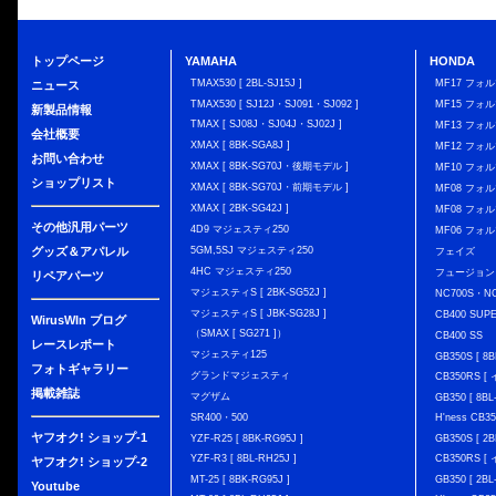
トップページ
YAMAHA
HONDA
TMAX530 [ 2BL-SJ15J ]
MF17 フォ
ニュース
TMAX530 [ SJ12J・SJ091・SJ092 ]
MF15 フォ
新製品情報
TMAX [ SJ08J・SJ04J・SJ02J ]
MF13 フォ
会社概要
XMAX [ 8BK-SGA8J ]
MF12 フォル
お問い合わせ
XMAX [ 8BK-SG70J・後期モデル ]
MF10 フォ
ショップリスト
XMAX [ 8BK-SG70J・前期モデル ]
MF08 フォル
XMAX [ 2BK-SG42J ]
MF08 フォル
その他汎用パーツ
4D9 マジェスティ250
MF06 フォ
グッズ＆アパレル
5GM,5SJ マジェスティ250
フェイズ
4HC マジェスティ250
フュージョン
リペアパーツ
マジェスティS [ 2BK-SG52J ]
NC700S・N
マジェスティS [ JBK-SG28J ]
CB400 SUP
WirusWIn ブログ
（SMAX [ SG271 ]）
CB400 SS
レースレポート
マジェスティ125
GB350S [ 8B
フォトギャラリー
グランドマジェスティ
CB350RS 
掲載雑誌
マグザム
GB350 [ 8BL
SR400・500
H'ness CB
ヤフオク! ショップ-1
YZF-R25 [ 8BK-RG95J ]
GB350S [ 2B
YZF-R3 [ 8BL-RH25J ]
CB350RS 
ヤフオク! ショップ-2
MT-25 [ 8BK-RG95J ]
GB350 [ 2BL
Youtube