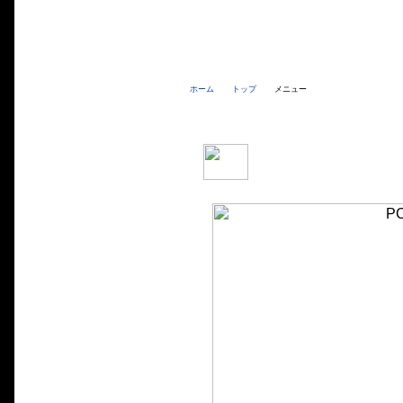
ホーム
トップ
メニュー
PCX【2BJ-JF81】 メニュー