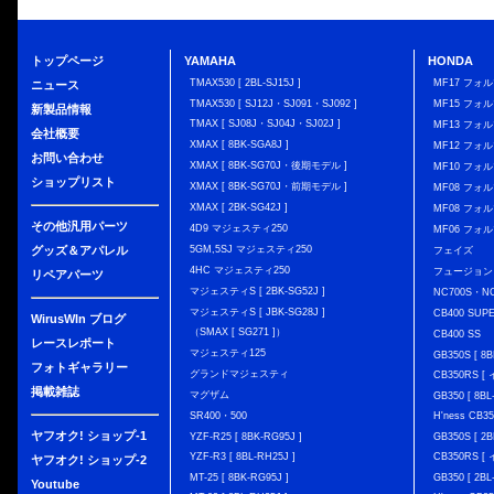
トップページ
YAMAHA
HONDA
TMAX530 [ 2BL-SJ15J ]
MF17 フォ
ニュース
TMAX530 [ SJ12J・SJ091・SJ092 ]
MF15 フォ
新製品情報
TMAX [ SJ08J・SJ04J・SJ02J ]
MF13 フォ
会社概要
XMAX [ 8BK-SGA8J ]
MF12 フォル
お問い合わせ
XMAX [ 8BK-SG70J・後期モデル ]
MF10 フォ
ショップリスト
XMAX [ 8BK-SG70J・前期モデル ]
MF08 フォル
XMAX [ 2BK-SG42J ]
MF08 フォル
その他汎用パーツ
4D9 マジェスティ250
MF06 フォ
グッズ＆アパレル
5GM,5SJ マジェスティ250
フェイズ
4HC マジェスティ250
フュージョン
リペアパーツ
マジェスティS [ 2BK-SG52J ]
NC700S・N
マジェスティS [ JBK-SG28J ]
CB400 SUP
WirusWIn ブログ
（SMAX [ SG271 ]）
CB400 SS
レースレポート
マジェスティ125
GB350S [ 8B
フォトギャラリー
グランドマジェスティ
CB350RS 
掲載雑誌
マグザム
GB350 [ 8BL
SR400・500
H'ness CB
ヤフオク! ショップ-1
YZF-R25 [ 8BK-RG95J ]
GB350S [ 2B
YZF-R3 [ 8BL-RH25J ]
CB350RS 
ヤフオク! ショップ-2
MT-25 [ 8BK-RG95J ]
GB350 [ 2BL
Youtube