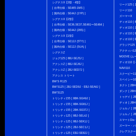
シグナスX【3型・4型】
リード125 [ 2
[ 台湾仕様：SE465-1MS ]
リード110
[ 国内仕様：SE44J (1YP) ]
ズーマーX
シグナスX【2型】
ディオ110 [ 8
[ 台湾仕様：SE36,SE37,SE461〜SE464 ]
ディオ110 [ 2
[ 国内仕様：SE44J (28S) ]
ディオ110 [ E
シグナスX【1型】
ディオ110 [ E
[ 台湾仕様：SE12J (5TY) ]
グラジア125
[ 国内仕様：SE12J (5UA) ]
アクティバ12
シグナスZ
MOOVE (ム
ジョグ125 [ 8BJ-SEJ5J ]
ディオ110
アクシスZ [ 8BJ-SEJ6J ]
NAVI110
アクシスZ [ 2BJ-SED7J ]
スクーピー11
アクシス トリート
スペイシー10
BW'S R125
タクト [ 2BH-
BW’S125 [ 2BJ-SED9J・EBJ-SEA6J ]
ダンク [ 2BH-
BW'S125
トゥデイ [ JBH
トリシティ155 [ 8BK-SGA9J ]
ディオ [ JBH-
トリシティ155 [ 8BK-SG81J ]
ジョルノ [ 2BH
トリシティ155 [ 2BK-SG37J ]
ジョルノ [ JB
トリシティ125 [ 8BJ-SEL4J ]
スマートDio・
トリシティ125 [ 8BJ-SEK1J ]
ズーマー・バ
トリシティ125 [ 2BJ-SEC1J ]
クレアスクー
トリシティ125 [ EBJ-SE82J ]