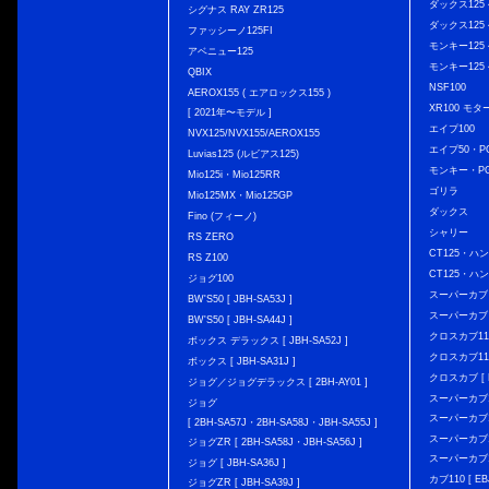
ダックス125 { 
シグナス RAY ZR125
ダックス125 { 
ファッシーノ125FI
モンキー125 { 
アベニュー125
モンキー125 { 
QBIX
NSF100
AEROX155 ( エアロックス155 )
XR100 モタ
[ 2021年〜モデル ]
エイプ100
NVX125/NVX155/AEROX155
エイプ50・PG
Luvias125 (ルビアス125)
モンキー・PG
Mio125i・Mio125RR
ゴリラ
Mio125MX・Mio125GP
ダックス
Fino (フィーノ)
シャリー
RS ZERO
CT125・ハンタ
RS Z100
CT125・ハンタ
ジョグ100
スーパーカブ C12
BW'S50 [ JBH-SA53J ]
スーパーカブ C1
BW'S50 [ JBH-SA44J ]
クロスカブ110 
ボックス デラックス [ JBH-SA52J ]
クロスカブ110 
ボックス [ JBH-SA31J ]
クロスカブ [ E
ジョグ／ジョグデラックス [ 2BH-AY01 ]
スーパーカブ110
ジョグ
スーパーカブ110
[ 2BH-SA57J・2BH-SA58J・JBH-SA55J ]
スーパーカブ110
ジョグZR [ 2BH-SA58J・JBH-SA56J ]
スーパーカブ110
ジョグ [ JBH-SA36J ]
カブ110 [ EBJ
ジョグZR [ JBH-SA39J ]