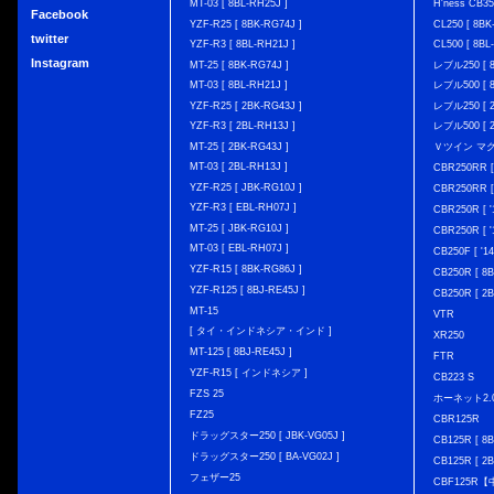
MT-03 [ 8BL-RH25J ]
H'ness CB
Facebook
YZF-R25 [ 8BK-RG74J ]
CL250 [ 8BK
twitter
YZF-R3 [ 8BL-RH21J ]
CL500 [ 8BL
Instagram
MT-25 [ 8BK-RG74J ]
レブル250 [ 8
MT-03 [ 8BL-RH21J ]
レブル500 [ 8
YZF-R25 [ 2BK-RG43J ]
レブル250 [ 2
YZF-R3 [ 2BL-RH13J ]
レブル500 [ 2
MT-25 [ 2BK-RG43J ]
Ｖツイン マグナ 
MT-03 [ 2BL-RH13J ]
CBR250RR [
YZF-R25 [ JBK-RG10J ]
CBR250RR [
YZF-R3 [ EBL-RH07J ]
CBR250R [ '
MT-25 [ JBK-RG10J ]
CBR250R [ '
MT-03 [ EBL-RH07J ]
CB250F [ '1
YZF-R15 [ 8BK-RG86J ]
CB250R [ 8
YZF-R125 [ 8BJ-RE45J ]
CB250R [ 2
MT-15
VTR
[ タイ・インドネシア・インド ]
XR250
MT-125 [ 8BJ-RE45J ]
FTR
YZF-R15 [ インドネシア ]
CB223 S
FZS 25
ホーネット2.
FZ25
CBR125R
ドラッグスター250 [ JBK-VG05J ]
CB125R [ 8B
ドラッグスター250 [ BA-VG02J ]
CB125R [ 2B
フェザー25
CBF125R