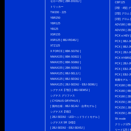
セロー250 [ 2BK-DG31J ]
CBF125
トリッカー
[3型・4型] グ
TW200・225
[2型] グロム [
YBR250
[1型] グロム [
YBR125
ADV160 [ 8B
YB125
ADV150 [ 2B
XSR155
PCX e:HEV [
XSR125 [ 8BJ-RE46J ]
PCX [ 8BJ
XTZ125
PCX [ 8BJ
X FORCE [ 8BK-SG79J ]
PCX [ 2BJ-J
NMAX155 [ 8BK-SG92J ]
PCX HYBRID 
NMAX155 [ 8BK-SG66J ]
PCX [ 2BJ-J
NMAX155 [ 2BK-SG50J ]
PCX [ EBJ-J
NMAX125 [ 8BJ-SEL1J ]
PCX [ EBJ-J
NMAX125 [ 8BJ-SEG6J ]
初期モデル・
NMAX125 [ 2BJ-SED6J・EBJ-SE86J ]
PCX160 [ 
シグナスX【7型】[ 8BJ-SEM5J ]
PCX160 [ 
シグナス グリファス
PCX160 [ 2B
( CYGNUS GRYPHUS )
PCX150 [ 2B
[ 国内仕様：8BJ-SEJ4J・台湾モデル ]
PCX150 [ JB
シグナスX【5型】
PCX150 [ JB
[ 2BJ-SED8J・LEDヘッドライトモデル ]
Sh mode
シグナスX SR【4型】
クリック125i [
[ 2BJ-SED8J・EBJ-SEA5J ]
リード125 [ 8