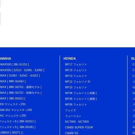
AMAHA
HONDA
S
TMAX530 [ 2BL-SJ15J ]
MF17 フォルツァ
C
TMAX530 [ SJ12J・SJ091・SJ092 ]
MF15 フォルツァ
C
TMAX [ SJ08J・SJ04J・SJ02J ]
MF13 フォルツァ
C
XMAX [ 8BK-SGA8J ]
MF12 フォルツァ Si
XMAX [ 8BK-SG70J・後期モデル ]
MF10 フォルツァ
G
XMAX [ 8BK-SG70J・前期モデル ]
MF08 フォルツァ [ 前期 ]
G
XMAX [ 2BK-SG42J ]
MF08 フォルツァ [ 後期 ]
ジ
4D9 マジェスティ250
ジ
MF06 フォルツァ
5GM,5SJ マジェスティ250
ジ
フェイズ
4HC マジェスティ250
ジ
フュージョン
マジェスティS [ 2BK-SG52J ]
ジ
NC700S・NC700X
マジェスティS [ JBK-SG28J ]
G
CB400 SUPER FOUR
（SMAX [ SG271 ]）
G
CB400 SS