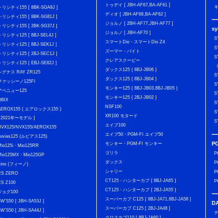
トゥデイ [ JBH-AF67,BA-AF61 ]
キ
トリシティ155 [ 8BK-SGA9J ]
ディオ [ JBH-AF68,BA-AF62 ]
トリシティ155 [ 8BK-SG81J ]
ジョルノ [ 2BH-AF77,JBH-AF77 ]
トリシティ155 [ 2BK-SG37J ]
s
ジョルノ [ JBH-AF70 ]
トリシティ125 [ 8BJ-SEL4J ]
S
スマートDio・スマートDio Z4
トリシティ125 [ 8BJ-SEK1J ]
S
ズーマー・バイト
トリシティ125 [ 2BJ-SEC1J ]
S
クレアスクーピー
トリシティ125 [ EBJ-SE82J ]
（
ダックス125 { 8BJ-JB06 }
シグナス RAY ZR125
S
ダックス125 { 8BJ-JB04 }
ファッシーノ125FI
S
モンキー125 { 8BJ-JB03,8BJ-JB05 }
アベニュー125
S
モンキー125 { 2BJ-JB02 }
QBIX
S
NSF100
AEROX155 ( エアロックス155 )
S
XR100 モタード
[ 2021年〜モデル ]
S
エイプ100
NVX125/NVX155/AEROX155
エイプ50・PGM-FI エイプ50
Luvias125 (ルビアス125)
P
モンキー・PGM-FI モンキー
Mio125i・Mio125RR
ゴリラ
P
Mio125MX・Mio125GP
ダックス
P
Fino (フィーノ)
シャリー
P
RS ZERO
CT125・ハンターカブ { 8BJ-JA65 }
P
RS Z100
CT125・ハンターカブ { 2BJ-JA55 }
ジョグ100
スーパーカブ C125 [ 8BJ-JA71,8BJ-JA58 ]
BW'S50 [ JBH-SA53J ]
D
スーパーカブ C125 [ 2BJ-JA48 ]
BW'S50 [ JBH-SA44J ]
デ
クロスカブ110 [ 8BJ-JA60 ]