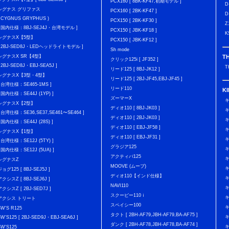
PCX160 [ 8BK-KF47,初期モデル ]
D
シグナス グリファス
PCX160 [ 2BK-KF47 ]
D
( CYGNUS GRYPHUS )
PCX150 [ 2BK-KF30 ]
Z
[ 国内仕様：8BJ-SEJ4J・台湾モデル ]
PCX150 [ JBK-KF18 ]
K
シグナスX【5型】
PCX150 [ JBK-KF12 ]
[ 2BJ-SED8J・LEDヘッドライトモデル ]
Sh mode
T
シグナスX SR【4型】
クリック125i [ JF352 ]
[ 2BJ-SED8J・EBJ-SEA5J ]
T
リード125 [ 8BJ-JK12 ]
シグナスX【3型・4型】
リード125 [ 2BJ-JF45,EBJ-JF45 ]
[ 台湾仕様：SE465-1MS ]
リード110
K
[ 国内仕様：SE44J (1YP) ]
ズーマーX
キ
シグナスX【2型】
ディオ110 [ 8BJ-JK03 ]
キ
[ 台湾仕様：SE36,SE37,SE461〜SE464 ]
ディオ110 [ 2BJ-JK03 ]
キ
[ 国内仕様：SE44J (28S) ]
ディオ110 [ EBJ-JF58 ]
キ
シグナスX【1型】
ディオ110 [ EBJ-JF31 ]
キ
[ 台湾仕様：SE12J (5TY) ]
グラジア125
キ
[ 国内仕様：SE12J (5UA) ]
アクティバ125
キ
シグナスZ
MOOVE (ムーブ)
キ
ジョグ125 [ 8BJ-SEJ5J ]
ディオ110【インド仕様】
キ
アクシスZ [ 8BJ-SEJ6J ]
NAVI110
キ
アクシスZ [ 2BJ-SED7J ]
スクーピー110ｉ
キ
アクシス トリート
スペイシー100
キ
BW'S R125
タクト [ 2BH-AF79,JBH-AF79,BA-AF75 ]
キ
BW’S125 [ 2BJ-SED9J・EBJ-SEA6J ]
ダンク [ 2BH-AF78,JBH-AF78,BA-AF74 ]
キ
BW'S125