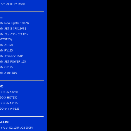
ムコ AGILITY RS50
ym
YM New Fighter 150 ZR
YM JET S [ FK12V7 ]
YM ジョイマックス125i
GTS125i）
YM Z1 125
YM RV125i
YM X'pro RV125JP
YM JET POWER 125
YM GT125
YM X'pro 風50
GO
GO G-MAX220
GO X-HOT150
GO G-MAX125
GO ティグラ125
AELIM
イリン Q2 125FI/Q3 250FI