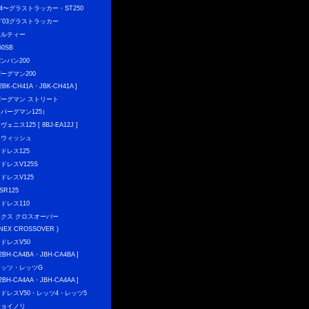
04〜グラストラッカー・ST250
〜'03グラストラッカー
ボルティー
50SB
ンバン200
ーグマン200
 2BK-CH41A・JBK-CH41A ]
バーグマン ストリート
（バーグマン125）
ヴェニス125 [ 8BJ-EA12J ]
スウィッシュ
ドレス125
ドレスV125S
ドレスV125
SR125
ドレス110
ネクス クロスオーバー
 NEX CROSSOVER )
ドレスV50
 2BH-CA4BA・JBH-CA4BA ]
レッツ・レッツG
 2BH-CA4AA・JBH-CA4AA ]
アドレスV50・レッツ4・レッツ5
チョイノリ