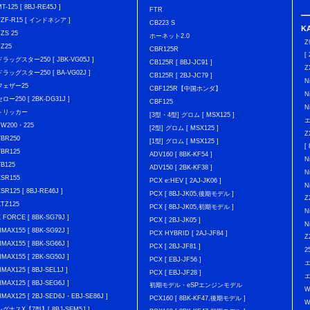
T-125 [ 8BJ-RE45J ]
FTR
YZF-R15 [ インドネシア ]
CB223 S
K
FZS 25
ホーネット2.0
Z
FZ25
CBR125R
[
ドラッグスター250 [ JBK-VG05J ]
CB125R [ 8BJ-JC91 ]
Z
ドラッグスター250 [ BA-VG02J ]
CB125R [ 2BJ-JC79 ]
N
フェザー25
CBF125R【中国ホンダ】
N
セロー250 [ 2BK-DG31J ]
CBF125
N
トリッカー
[3型・4型] グロム [ MSX125 ]
エ
TW200・225
[2型] グロム [ MSX125 ]
Z
YBR250
[1型] グロム [ MSX125 ]
[
YBR125
ADV160 [ 8BK-KF54 ]
N
YB125
ADV150 [ 2BK-KF38 ]
N
XSR155
PCX e:HEV [ 2AJ-JK06 ]
N
XSR125 [ 8BJ-RE46J ]
PCX [ 8BJ-JK05,後期モデル ]
Z
XTZ125
PCX [ 8BJ-JK05,初期モデル ]
N
X FORCE [ 8BK-SG79J ]
PCX [ 2BJ-JK05 ]
N
NMAX155 [ 8BK-SG92J ]
PCX HYBRID [ 2AJ-JF84 ]
Z
NMAX155 [ 8BK-SG66J ]
PCX [ 2BJ-JF81 ]
2
NMAX155 [ 2BK-SG50J ]
PCX [ EBJ-JF56 ]
NMAX125 [ 8BJ-SEL1J ]
PCX [ EBJ-JF28 ]
エ
NMAX125 [ 8BJ-SEG6J ]
初期モデル・eSPエンジンモデル
W
NMAX125 [ 2BJ-SED6J・EBJ-SE86J ]
PCX160 [ 8BK-KF47,後期モデル ]
W
シグナスX【7型】[ 8BJ-SEM5J ]