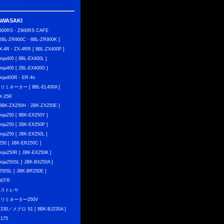
AWASAKI
900RS・Z900RS CAFE
 2BL-ZR900C・8BL-ZR900K ]
X-4R・ZX-4RR [ 8BL-ZX400P ]
inja400 [ 8BL-EX400L ]
inja400 [ 2BL-EX400G ]
inja400R・ER-4n
リミネーター [ 8BL-EL400A ]
X-25R
 8BK-ZX250H・2BK-ZX250E ]
inja250 [ 8BK-EX250Y ]
inja250 [ 2BK-EX250P ]
inja250 [ JBK-EX250L ]
250 [ JBK-ER250C ]
inja250R [ JBK-EX250K ]
inja250SL [ JBK-BX250A ]
250SL [ JBK-BR250E ]
50TR
エストレヤ
リミネーター250V
230／メグロ S1 [ 8BK-BJ230A ]
175