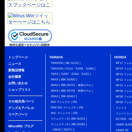
トップページ
YAMAHA
HONDA
TMAX530 [ 2BL-SJ15J ]
MF17 フォ
ニュース
TMAX530 [ SJ12J・SJ091・SJ092 ]
MF15 フォ
新製品情報
TMAX [ SJ08J・SJ04J・SJ02J ]
MF13 フォ
会社概要
XMAX [ 8BK-SGA8J ]
MF12 フォル
お問い合わせ
XMAX [ 8BK-SG70J・後期モデル ]
MF10 フォ
ショップリスト
XMAX [ 8BK-SG70J・前期モデル ]
MF08 フォル
XMAX [ 2BK-SG42J ]
MF08 フォル
その他汎用パーツ
4D9 マジェスティ250
MF06 フォ
グッズ＆アパレル
5GM,5SJ マジェスティ250
フェイズ
4HC マジェスティ250
フュージョン
リペアパーツ
マジェスティS [ 2BK-SG52J ]
NC700S・N
マジェスティS [ JBK-SG28J ]
CB400 SUP
WirusWIn ブログ
（SMAX [ SG271 ]）
CB400 SS