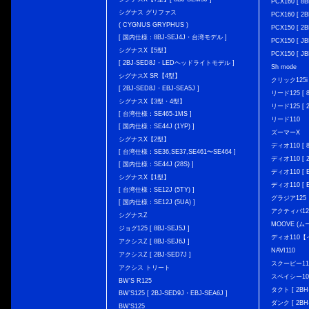
PCX160 [ 
シグナス グリファス
PCX160 [ 2B
( CYGNUS GRYPHUS )
PCX150 [ 2B
[ 国内仕様：8BJ-SEJ4J・台湾モデル ]
PCX150 [ JB
シグナスX【5型】
PCX150 [ JB
[ 2BJ-SED8J・LEDヘッドライトモデル ]
Sh mode
シグナスX SR【4型】
クリック125i [
[ 2BJ-SED8J・EBJ-SEA5J ]
リード125 [ 8
シグナスX【3型・4型】
リード125 [ 2
[ 台湾仕様：SE465-1MS ]
リード110
[ 国内仕様：SE44J (1YP) ]
ズーマーX
シグナスX【2型】
ディオ110 [ 8
[ 台湾仕様：SE36,SE37,SE461〜SE464 ]
ディオ110 [ 2
[ 国内仕様：SE44J (28S) ]
ディオ110 [ E
シグナスX【1型】
ディオ110 [ E
[ 台湾仕様：SE12J (5TY) ]
グラジア125
[ 国内仕様：SE12J (5UA) ]
アクティバ12
シグナスZ
MOOVE (ム
ジョグ125 [ 8BJ-SEJ5J ]
ディオ110
アクシスZ [ 8BJ-SEJ6J ]
NAVI110
アクシスZ [ 2BJ-SED7J ]
スクーピー11
アクシス トリート
スペイシー10
BW'S R125
タクト [ 2BH-
BW’S125 [ 2BJ-SED9J・EBJ-SEA6J ]
ダンク [ 2BH-
BW'S125