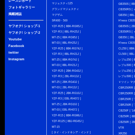
レースレポート
マジェスティ125
GB350S [ 8B
フォトギャラリー
グランドマジェスティ
CB350RS 
掲載雑誌
マグザム
GB350 [ 8BL
SR400・500
H'ness CB
ヤフオク! ショップ-1
YZF-R25 [ 8BK-RG95J ]
GB350S [ 2B
YZF-R3 [ 8BL-RH25J ]
CB350RS 
ヤフオク! ショップ-2
MT-25 [ 8BK-RG95J ]
GB350 [ 2BL
Youtube
MT-03 [ 8BL-RH25J ]
H'ness CB
Facebook
YZF-R25 [ 8BK-RG74J ]
CL250 [ 8BK
twitter
YZF-R3 [ 8BL-RH21J ]
CL500 [ 8BL
Instagram
MT-25 [ 8BK-RG74J ]
レブル250 [ 8
MT-03 [ 8BL-RH21J ]
レブル500 [ 8
YZF-R25 [ 2BK-RG43J ]
レブル250 [ 2
YZF-R3 [ 2BL-RH13J ]
レブル500 [ 2
MT-25 [ 2BK-RG43J ]
Ｖツイン マグナ 
MT-03 [ 2BL-RH13J ]
CBR250RR [
YZF-R25 [ JBK-RG10J ]
CBR250RR [
YZF-R3 [ EBL-RH07J ]
CBR250R [ '
MT-25 [ JBK-RG10J ]
CBR250R [ '
MT-03 [ EBL-RH07J ]
CB250F [ '1
YZF-R15 [ 8BK-RG86J ]
CB250R [ 8
YZF-R125 [ 8BJ-RE45J ]
CB250R [ 2
MT-15
VTR
[ タイ・インドネシア・インド ]
XR250