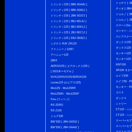
トゥデイ [ JBH
トリシティ155 [ 8BK-SGA9J ]
ディオ [ JBH-
トリシティ155 [ 8BK-SG81J ]
ジョルノ [ 2BH
トリシティ155 [ 2BK-SG37J ]
ジョルノ [ JB
トリシティ125 [ 8BJ-SEL4J ]
スマートDio・
トリシティ125 [ 8BJ-SEK1J ]
ズーマー・バ
トリシティ125 [ 2BJ-SEC1J ]
クレアスクー
トリシティ125 [ EBJ-SE82J ]
ダックス125 { 
シグナス RAY ZR125
ダックス125 { 
ファッシーノ125FI
モンキー125 { 
アベニュー125
モンキー125 { 
QBIX
NSF100
AEROX155 ( エアロックス155 )
XR100 モタ
[ 2021年〜モデル ]
エイプ100
NVX125/NVX155/AEROX155
エイプ50・PG
Luvias125 (ルビアス125)
モンキー・PG
Mio125i・Mio125RR
ゴリラ
Mio125MX・Mio125GP
ダックス
Fino (フィーノ)
シャリー
RS ZERO
CT125・ハンタ
RS Z100
CT125・ハンタ
ジョグ100
スーパーカブ C12
BW'S50 [ JBH-SA53J ]
スーパーカブ C1
BW'S50 [ JBH-SA44J ]
クロスカブ110 