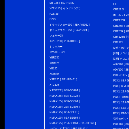
MT-125 [ 8BJ-RE45J ]
FTR
YZF-R15 [ インドネシア ]
CB223 S
FZS 25
ホーネット2.
FZ25
CBR125R
ドラッグスター250 [ JBK-VG05J ]
CB125R [ 8B
ドラッグスター250 [ BA-VG02J ]
CB125R [ 2B
フェザー25
CBF125R
セロー250 [ 2BK-DG31J ]
CBF125
トリッカー
[3型・4型] グ
TW200・225
[2型] グロム [
YBR250
[1型] グロム [
YBR125
ADV160 [ 8B
YB125
ADV150 [ 2B
XSR155
PCX e:HEV [
XSR125 [ 8BJ-RE46J ]
PCX [ 8BJ
XTZ125
PCX [ 8BJ
X FORCE [ 8BK-SG79J ]
PCX [ 2BJ-J
NMAX155 [ 8BK-SG92J ]
PCX HYBRID 
NMAX155 [ 8BK-SG66J ]
PCX [ 2BJ-J
NMAX155 [ 2BK-SG50J ]
PCX [ EBJ-J
NMAX125 [ 8BJ-SEL1J ]
PCX [ EBJ-J
NMAX125 [ 8BJ-SEG6J ]
初期モデル・
NMAX125 [ 2BJ-SED6J・EBJ-SE86J ]
PCX160 [ 
シグナスX【7型】[ 8BJ-SEM5J ]