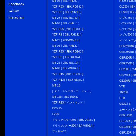
MT-03 [ 8BL-RH25J ]
H'ness CB
Facebook
YZF-R25 [ 8BK-RG74J ]
CL250 [ 8BK
twitter
YZF-R3 [ 8BL-RH21J ]
CL500 [ 8BL
Instagram
MT-25 [ 8BK-RG74J ]
レブル250 [ 8
MT-03 [ 8BL-RH21J ]
レブル500 [ 8
YZF-R25 [ 2BK-RG43J ]
レブル250 [ 2
YZF-R3 [ 2BL-RH13J ]
レブル500 [ 2
MT-25 [ 2BK-RG43J ]
Ｖツイン マグナ 
MT-03 [ 2BL-RH13J ]
CBR250RR [
YZF-R25 [ JBK-RG10J ]
CBR250RR [
YZF-R3 [ EBL-RH07J ]
CBR250R [ '
MT-25 [ JBK-RG10J ]
CBR250R [ '
MT-03 [ EBL-RH07J ]
CB250F [ '1
YZF-R15 [ 8BK-RG86J ]
CB250R [ 8
YZF-R125 [ 8BJ-RE45J ]
CB250R [ 2
MT-15
VTR
[ タイ・インドネシア・インド ]
XR250
MT-125 [ 8BJ-RE45J ]
FTR
YZF-R15 [ インドネシア ]
CB223 S
FZS 25
ホーネット2.
FZ25
CBR125R
ドラッグスター250 [ JBK-VG05J ]
CB125R [ 8B
ドラッグスター250 [ BA-VG02J ]
CB125R [ 2B
フェザー25
CBF125R