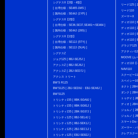
シグナスX【3型・4型】
リード125 [ 2
[ 台湾仕様：SE465-1MS ]
リード110
[ 国内仕様：SE44J (1YP) ]
ズーマーX
シグナスX【2型】
ディオ110 [ 8
[ 台湾仕様：SE36,SE37,SE461〜SE464 ]
ディオ110 [ 2
[ 国内仕様：SE44J (28S) ]
ディオ110 [ E
シグナスX【1型】
ディオ110 [ E
[ 台湾仕様：SE12J (5TY) ]
グラジア125
[ 国内仕様：SE12J (5UA) ]
アクティバ12
シグナスZ
MOOVE (ム
ジョグ125 [ 8BJ-SEJ5J ]
ディオ110
アクシスZ [ 8BJ-SEJ6J ]
NAVI110
アクシスZ [ 2BJ-SED7J ]
スクーピー11
アクシス トリート
スペイシー10
BW'S R125
タクト [ 2BH-
BW’S125 [ 2BJ-SED9J・EBJ-SEA6J ]
ダンク [ 2BH-
BW'S125
トゥデイ [ JBH
トリシティ155 [ 8BK-SGA9J ]
ディオ [ JBH-
トリシティ155 [ 8BK-SG81J ]
ジョルノ [ 2BH
トリシティ155 [ 2BK-SG37J ]
ジョルノ [ JB
トリシティ125 [ 8BJ-SEL4J ]
スマートDio・
トリシティ125 [ 8BJ-SEK1J ]
ズーマー・バ
トリシティ125 [ 2BJ-SEC1J ]
クレアスクー
トリシティ125 [ EBJ-SE82J ]