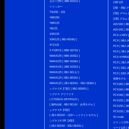
セロー250 [ 2BK-DG31J ]
CBF125
トリッカー
[3型・4型] グ
TW200・225
[2型] グロム [
YBR250
[1型] グロム [
YBR125
ADV160 [ 8B
YB125
ADV150 [ 2B
XSR155
PCX e:HEV [
XSR125 [ 8BJ-RE46J ]
PCX [ 8BJ
XTZ125
PCX [ 8BJ
X FORCE [ 8BK-SG79J ]
PCX [ 2BJ-J
NMAX155 [ 8BK-SG92J ]
PCX HYBRID 
NMAX155 [ 8BK-SG66J ]
PCX [ 2BJ-J
NMAX155 [ 2BK-SG50J ]
PCX [ EBJ-J
NMAX125 [ 8BJ-SEL1J ]
PCX [ EBJ-J
NMAX125 [ 8BJ-SEG6J ]
初期モデル・
NMAX125 [ 2BJ-SED6J・EBJ-SE86J ]
PCX160 [ 
シグナスX【7型】[ 8BJ-SEM5J ]
PCX160 [ 
シグナス グリファス
PCX160 [ 2B
( CYGNUS GRYPHUS )
PCX150 [ 2B
[ 国内仕様：8BJ-SEJ4J・台湾モデル ]
PCX150 [ JB
シグナスX【5型】
PCX150 [ JB
[ 2BJ-SED8J・LEDヘッドライトモデル ]
Sh mode
シグナスX SR【4型】
クリック125i [
[ 2BJ-SED8J・EBJ-SEA5J ]
リード125 [ 8