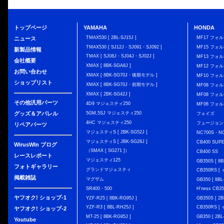
トップページ
YAMAHA
HONDA
TMAX530 [ 2BL-SJ15J ]
MF17 フォ
ニュース
TMAX530 [ SJ12J・SJ091・SJ092 ]
MF15 フォ
新製品情報
TMAX [ SJ08J・SJ04J・SJ02J ]
MF13 フォ
会社概要
XMAX [ 8BK-SGA8J ]
MF12 フォル
お問い合わせ
XMAX [ 8BK-SG70J・後期モデル ]
MF10 フォ
ショップリスト
XMAX [ 8BK-SG70J・前期モデル ]
MF08 フォル
XMAX [ 2BK-SG42J ]
MF08 フォル
その他汎用パーツ
4D9 マジェスティ250
MF06 フォ
グッズ＆アパレル
5GM,5SJ マジェスティ250
フェイズ
4HC マジェスティ250
フュージョン
リペアパーツ
マジェスティS [ 2BK-SG52J ]
NC700S・N
マジェスティS [ JBK-SG28J ]
CB400 SUP
WirusWIn ブログ
（SMAX [ SG271 ]）
CB400 SS
レースレポート
マジェスティ125
GB350S [ 8B
フォトギャラリー
グランドマジェスティ
CB350RS 
掲載雑誌
マグザム
GB350 [ 8BL
SR400・500
H'ness CB
ヤフオク! ショップ-1
YZF-R25 [ 8BK-RG95J ]
GB350S [ 2B
YZF-R3 [ 8BL-RH25J ]
CB350RS 
ヤフオク! ショップ-2
MT-25 [ 8BK-RG95J ]
GB350 [ 2BL
Youtube