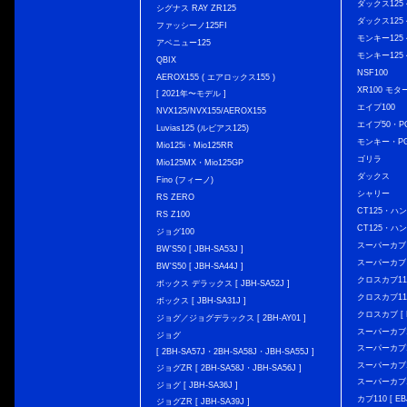
ダックス125 { 
シグナス RAY ZR125
ダックス125 { 
ファッシーノ125FI
モンキー125 { 
アベニュー125
モンキー125 { 
QBIX
NSF100
AEROX155 ( エアロックス155 )
XR100 モタ
[ 2021年〜モデル ]
エイプ100
NVX125/NVX155/AEROX155
エイプ50・PG
Luvias125 (ルビアス125)
モンキー・PG
Mio125i・Mio125RR
ゴリラ
Mio125MX・Mio125GP
ダックス
Fino (フィーノ)
シャリー
RS ZERO
CT125・ハンタ
RS Z100
CT125・ハンタ
ジョグ100
スーパーカブ C12
BW'S50 [ JBH-SA53J ]
スーパーカブ C1
BW'S50 [ JBH-SA44J ]
クロスカブ110 
ボックス デラックス [ JBH-SA52J ]
クロスカブ110 
ボックス [ JBH-SA31J ]
クロスカブ [ E
ジョグ／ジョグデラックス [ 2BH-AY01 ]
スーパーカブ110
ジョグ
スーパーカブ110
[ 2BH-SA57J・2BH-SA58J・JBH-SA55J ]
スーパーカブ110
ジョグZR [ 2BH-SA58J・JBH-SA56J ]
スーパーカブ110
ジョグ [ JBH-SA36J ]
カブ110 [ EBJ
ジョグZR [ JBH-SA39J ]