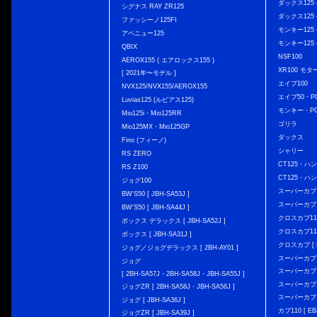
ダックス125 { 
シグナス RAY ZR125
ダックス125 { 
ファッシーノ125FI
モンキー125 { 
アベニュー125
モンキー125 { 
QBIX
NSF100
AEROX155 ( エアロックス155 )
XR100 モタ
[ 2021年〜モデル ]
エイプ100
NVX125/NVX155/AEROX155
エイプ50・PG
Luvias125 (ルビアス125)
モンキー・PG
Mio125i・Mio125RR
ゴリラ
Mio125MX・Mio125GP
ダックス
Fino (フィーノ)
シャリー
RS ZERO
CT125・ハンタ
RS Z100
CT125・ハンタ
ジョグ100
スーパーカブ C12
BW'S50 [ JBH-SA53J ]
スーパーカブ C1
BW'S50 [ JBH-SA44J ]
クロスカブ110 
ボックス デラックス [ JBH-SA52J ]
クロスカブ110 
ボックス [ JBH-SA31J ]
クロスカブ [ E
ジョグ／ジョグデラックス [ 2BH-AY01 ]
スーパーカブ110
ジョグ
スーパーカブ110
[ 2BH-SA57J・2BH-SA58J・JBH-SA55J ]
スーパーカブ110
ジョグZR [ 2BH-SA58J・JBH-SA56J ]
スーパーカブ110
ジョグ [ JBH-SA36J ]
カブ110 [ EBJ
ジョグZR [ JBH-SA39J ]