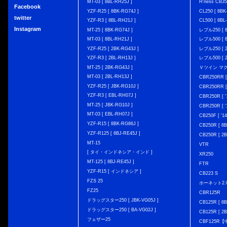
MT-03 [ 8BL-RH25J ]
H'ness CB
Facebook
YZF-R25 [ 8BK-RG74J ]
CL250 [ 8BK
twitter
YZF-R3 [ 8BL-RH21J ]
CL500 [ 8BL
Instagram
MT-25 [ 8BK-RG74J ]
レブル250 [ 8
MT-03 [ 8BL-RH21J ]
レブル500 [ 8
YZF-R25 [ 2BK-RG43J ]
レブル250 [ 2
YZF-R3 [ 2BL-RH13J ]
レブル500 [ 2
MT-25 [ 2BK-RG43J ]
Ｖツイン マグナ 
MT-03 [ 2BL-RH13J ]
CBR250RR [
YZF-R25 [ JBK-RG10J ]
CBR250RR [
YZF-R3 [ EBL-RH07J ]
CBR250R [ '
MT-25 [ JBK-RG10J ]
CBR250R [ '
MT-03 [ EBL-RH07J ]
CB250F [ '1
YZF-R15 [ 8BK-RG86J ]
CB250R [ 8
YZF-R125 [ 8BJ-RE45J ]
CB250R [ 2
MT-15
VTR
[ タイ・インドネシア・インド ]
XR250
MT-125 [ 8BJ-RE45J ]
FTR
YZF-R15 [ インドネシア ]
CB223 S
FZS 25
ホーネット2.
FZ25
CBR125R
ドラッグスター250 [ JBK-VG05J ]
CB125R [ 8B
ドラッグスター250 [ BA-VG02J ]
CB125R [ 2B
フェザー25
CBF125R