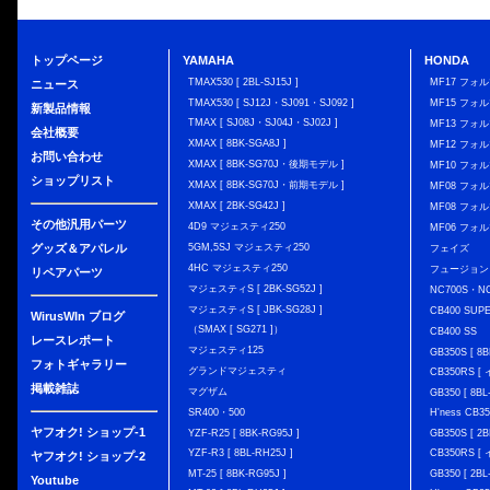
トップページ
YAMAHA
HONDA
TMAX530 [ 2BL-SJ15J ]
MF17 フォ
ニュース
TMAX530 [ SJ12J・SJ091・SJ092 ]
MF15 フォ
新製品情報
TMAX [ SJ08J・SJ04J・SJ02J ]
MF13 フォ
会社概要
XMAX [ 8BK-SGA8J ]
MF12 フォル
お問い合わせ
XMAX [ 8BK-SG70J・後期モデル ]
MF10 フォ
ショップリスト
XMAX [ 8BK-SG70J・前期モデル ]
MF08 フォル
XMAX [ 2BK-SG42J ]
MF08 フォル
その他汎用パーツ
4D9 マジェスティ250
MF06 フォ
グッズ＆アパレル
5GM,5SJ マジェスティ250
フェイズ
4HC マジェスティ250
フュージョン
リペアパーツ
マジェスティS [ 2BK-SG52J ]
NC700S・N
マジェスティS [ JBK-SG28J ]
CB400 SUP
WirusWIn ブログ
（SMAX [ SG271 ]）
CB400 SS
レースレポート
マジェスティ125
GB350S [ 8B
フォトギャラリー
グランドマジェスティ
CB350RS 
掲載雑誌
マグザム
GB350 [ 8BL
SR400・500
H'ness CB
ヤフオク! ショップ-1
YZF-R25 [ 8BK-RG95J ]
GB350S [ 2B
YZF-R3 [ 8BL-RH25J ]
CB350RS 
ヤフオク! ショップ-2
MT-25 [ 8BK-RG95J ]
GB350 [ 2BL
Youtube