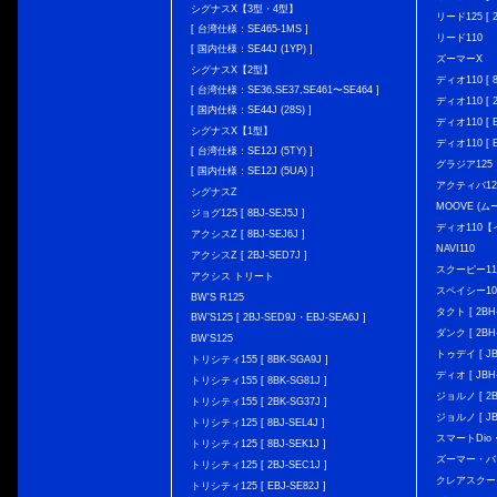
シグナスX【3型・4型】
リード125 [ 2
[ 台湾仕様：SE465-1MS ]
リード110
[ 国内仕様：SE44J (1YP) ]
ズーマーX
シグナスX【2型】
ディオ110 [ 8
[ 台湾仕様：SE36,SE37,SE461〜SE464 ]
ディオ110 [ 2
[ 国内仕様：SE44J (28S) ]
ディオ110 [ E
シグナスX【1型】
ディオ110 [ E
[ 台湾仕様：SE12J (5TY) ]
グラジア125
[ 国内仕様：SE12J (5UA) ]
アクティバ12
シグナスZ
MOOVE (ム
ジョグ125 [ 8BJ-SEJ5J ]
ディオ110
アクシスZ [ 8BJ-SEJ6J ]
NAVI110
アクシスZ [ 2BJ-SED7J ]
スクーピー11
アクシス トリート
スペイシー10
BW'S R125
タクト [ 2BH-
BW’S125 [ 2BJ-SED9J・EBJ-SEA6J ]
ダンク [ 2BH-
BW'S125
トゥデイ [ JBH
トリシティ155 [ 8BK-SGA9J ]
ディオ [ JBH-
トリシティ155 [ 8BK-SG81J ]
ジョルノ [ 2BH
トリシティ155 [ 2BK-SG37J ]
ジョルノ [ JB
トリシティ125 [ 8BJ-SEL4J ]
スマートDio・
トリシティ125 [ 8BJ-SEK1J ]
ズーマー・バ
トリシティ125 [ 2BJ-SEC1J ]
クレアスクー
トリシティ125 [ EBJ-SE82J ]