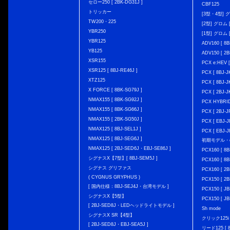
セロー250 [ 2BK-DG31J ]
CBF125
トリッカー
[3型・4型] グ
TW200・225
[2型] グロム [
YBR250
[1型] グロム [
YBR125
ADV160 [ 8B
YB125
ADV150 [ 2B
XSR155
PCX e:HEV [
XSR125 [ 8BJ-RE46J ]
PCX [ 8BJ
XTZ125
PCX [ 8BJ
X FORCE [ 8BK-SG79J ]
PCX [ 2BJ-J
NMAX155 [ 8BK-SG92J ]
PCX HYBRID 
NMAX155 [ 8BK-SG66J ]
PCX [ 2BJ-J
NMAX155 [ 2BK-SG50J ]
PCX [ EBJ-J
NMAX125 [ 8BJ-SEL1J ]
PCX [ EBJ-J
NMAX125 [ 8BJ-SEG6J ]
初期モデル・
NMAX125 [ 2BJ-SED6J・EBJ-SE86J ]
PCX160 [ 
シグナスX【7型】[ 8BJ-SEM5J ]
PCX160 [ 
シグナス グリファス
PCX160 [ 2B
( CYGNUS GRYPHUS )
PCX150 [ 2B
[ 国内仕様：8BJ-SEJ4J・台湾モデル ]
PCX150 [ JB
シグナスX【5型】
PCX150 [ JB
[ 2BJ-SED8J・LEDヘッドライトモデル ]
Sh mode
シグナスX SR【4型】
クリック125i [
[ 2BJ-SED8J・EBJ-SEA5J ]
リード125 [ 8