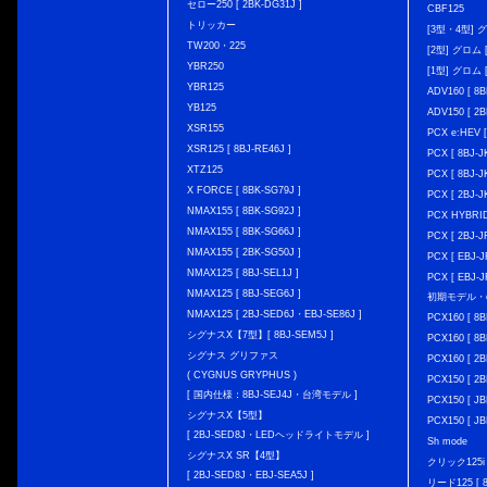
セロー250 [ 2BK-DG31J ]
CBF125
トリッカー
[3型・4型] グ
TW200・225
[2型] グロム [
YBR250
[1型] グロム [
YBR125
ADV160 [ 8B
YB125
ADV150 [ 2B
XSR155
PCX e:HEV [
XSR125 [ 8BJ-RE46J ]
PCX [ 8BJ
XTZ125
PCX [ 8BJ
X FORCE [ 8BK-SG79J ]
PCX [ 2BJ-J
NMAX155 [ 8BK-SG92J ]
PCX HYBRID 
NMAX155 [ 8BK-SG66J ]
PCX [ 2BJ-J
NMAX155 [ 2BK-SG50J ]
PCX [ EBJ-J
NMAX125 [ 8BJ-SEL1J ]
PCX [ EBJ-J
NMAX125 [ 8BJ-SEG6J ]
初期モデル・
NMAX125 [ 2BJ-SED6J・EBJ-SE86J ]
PCX160 [ 
シグナスX【7型】[ 8BJ-SEM5J ]
PCX160 [ 
シグナス グリファス
PCX160 [ 2B
( CYGNUS GRYPHUS )
PCX150 [ 2B
[ 国内仕様：8BJ-SEJ4J・台湾モデル ]
PCX150 [ JB
シグナスX【5型】
PCX150 [ JB
[ 2BJ-SED8J・LEDヘッドライトモデル ]
Sh mode
シグナスX SR【4型】
クリック125i [
[ 2BJ-SED8J・EBJ-SEA5J ]
リード125 [ 8