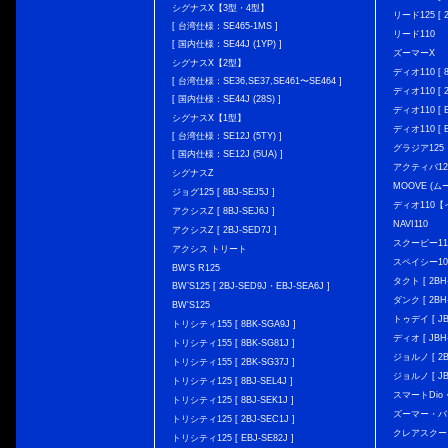
シグナスX【3型・4型】
リード125 [ 2
[ 台湾仕様：SE465-1MS ]
リード110
[ 国内仕様：SE44J (1YP) ]
ズーマーX
シグナスX【2型】
ディオ110 [ 8
[ 台湾仕様：SE36,SE37,SE461〜SE464 ]
ディオ110 [ 2
[ 国内仕様：SE44J (28S) ]
ディオ110 [ E
シグナスX【1型】
ディオ110 [ E
[ 台湾仕様：SE12J (5TY) ]
グラジア125
[ 国内仕様：SE12J (5UA) ]
アクティバ12
シグナスZ
MOOVE (ム
ジョグ125 [ 8BJ-SEJ5J ]
ディオ110
アクシスZ [ 8BJ-SEJ6J ]
NAVI110
アクシスZ [ 2BJ-SED7J ]
スクーピー11
アクシス トリート
スペイシー10
BW'S R125
タクト [ 2BH-
BW’S125 [ 2BJ-SED9J・EBJ-SEA6J ]
ダンク [ 2BH-
BW'S125
トゥデイ [ JBH
トリシティ155 [ 8BK-SGA9J ]
ディオ [ JBH-
トリシティ155 [ 8BK-SG81J ]
ジョルノ [ 2BH
トリシティ155 [ 2BK-SG37J ]
ジョルノ [ JB
トリシティ125 [ 8BJ-SEL4J ]
スマートDio・
トリシティ125 [ 8BJ-SEK1J ]
ズーマー・バ
トリシティ125 [ 2BJ-SEC1J ]
クレアスクー
トリシティ125 [ EBJ-SE82J ]