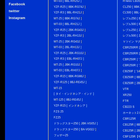
MT-03 [ 8BL-RH25J ]
H'ness CB
Facebook
YZF-R25 [ 8BK-RG74J ]
CL250 [ 8BK
twitter
YZF-R3 [ 8BL-RH21J ]
CL500 [ 8BL
Instagram
MT-25 [ 8BK-RG74J ]
レブル250 [ 8
MT-03 [ 8BL-RH21J ]
レブル500 [ 8
YZF-R25 [ 2BK-RG43J ]
レブル250 [ 2
YZF-R3 [ 2BL-RH13J ]
レブル500 [ 2
MT-25 [ 2BK-RG43J ]
Ｖツイン マグナ 
MT-03 [ 2BL-RH13J ]
CBR250RR [
YZF-R25 [ JBK-RG10J ]
CBR250RR [
YZF-R3 [ EBL-RH07J ]
CBR250R [ '
MT-25 [ JBK-RG10J ]
CBR250R [ '
MT-03 [ EBL-RH07J ]
CB250F [ '1
YZF-R15 [ 8BK-RG86J ]
CB250R [ 8
YZF-R125 [ 8BJ-RE45J ]
CB250R [ 2
MT-15
VTR
[ タイ・インドネシア・インド ]
XR250
MT-125 [ 8BJ-RE45J ]
FTR
YZF-R15 [ インドネシア ]
CB223 S
FZS 25
ホーネット2.
FZ25
CBR125R
ドラッグスター250 [ JBK-VG05J ]
CB125R [ 8B
ドラッグスター250 [ BA-VG02J ]
CB125R [ 2B
フェザー25
CBF125R