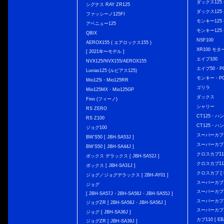
ダックス125 { 
シグナス RAY ZR125
ダックス125 { 
ファッシーノ125FI
モンキー125 { 
アベニュー125
モンキー125 { 
QBIX
NSF100
AEROX155 ( エアロックス155 )
XR100 モタ
[ 2021年〜モデル ]
エイプ100
NVX125/NVX155/AEROX155
エイプ50・PG
Luvias125 (ルビアス125)
モンキー・PG
Mio125i・Mio125RR
ゴリラ
Mio125MX・Mio125GP
ダックス
Fino (フィーノ)
シャリー
RS ZERO
CT125・ハンタ
RS Z100
CT125・ハンタ
ジョグ100
スーパーカブ C12
BW'S50 [ JBH-SA53J ]
スーパーカブ C1
BW'S50 [ JBH-SA44J ]
クロスカブ110 
ボックス デラックス [ JBH-SA52J ]
クロスカブ110 
ボックス [ JBH-SA31J ]
クロスカブ [ E
ジョグ／ジョグデラックス [ 2BH-AY01 ]
スーパーカブ110
ジョグ
スーパーカブ110
[ 2BH-SA57J・2BH-SA58J・JBH-SA55J ]
スーパーカブ110
ジョグZR [ 2BH-SA58J・JBH-SA56J ]
スーパーカブ110
ジョグ [ JBH-SA36J ]
カブ110 [ EBJ
ジョグZR [ JBH-SA39J ]