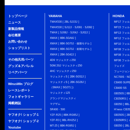
トップページ
YAMAHA
HONDA
TMAX530 [ 2BL-SJ15J ]
MF17 フォ
ニュース
TMAX530 [ SJ12J・SJ091・SJ092 ]
MF15 フォ
新製品情報
TMAX [ SJ08J・SJ04J・SJ02J ]
MF13 フォ
会社概要
XMAX [ 8BK-SGA8J ]
MF12 フォル
お問い合わせ
XMAX [ 8BK-SG70J・後期モデル ]
MF10 フォ
ショップリスト
XMAX [ 8BK-SG70J・前期モデル ]
MF08 フォル
XMAX [ 2BK-SG42J ]
MF08 フォル
その他汎用パーツ
4D9 マジェスティ250
MF06 フォ
グッズ＆アパレル
5GM,5SJ マジェスティ250
フェイズ
4HC マジェスティ250
フュージョン
リペアパーツ
マジェスティS [ 2BK-SG52J ]
NC700S・N
マジェスティS [ JBK-SG28J ]
CB400 SUP
WirusWIn ブログ
（SMAX [ SG271 ]）
CB400 SS
レースレポート
マジェスティ125
GB350S [ 8B
フォトギャラリー
グランドマジェスティ
CB350RS 
掲載雑誌
マグザム
GB350 [ 8BL
SR400・500
H'ness CB
ヤフオク! ショップ-1
YZF-R25 [ 8BK-RG95J ]
GB350S [ 2B
YZF-R3 [ 8BL-RH25J ]
CB350RS 
ヤフオク! ショップ-2
MT-25 [ 8BK-RG95J ]
GB350 [ 2BL
Youtube