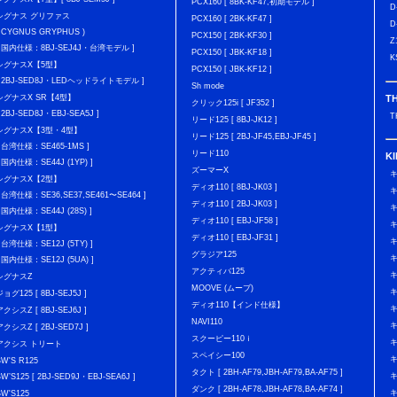
PCX160 [ 8BK-KF47,初期モデル ]
D
シグナス グリファス
PCX160 [ 2BK-KF47 ]
D
( CYGNUS GRYPHUS )
PCX150 [ 2BK-KF30 ]
Z
[ 国内仕様：8BJ-SEJ4J・台湾モデル ]
PCX150 [ JBK-KF18 ]
K
シグナスX【5型】
PCX150 [ JBK-KF12 ]
[ 2BJ-SED8J・LEDヘッドライトモデル ]
Sh mode
T
シグナスX SR【4型】
クリック125i [ JF352 ]
[ 2BJ-SED8J・EBJ-SEA5J ]
T
リード125 [ 8BJ-JK12 ]
シグナスX【3型・4型】
リード125 [ 2BJ-JF45,EBJ-JF45 ]
[ 台湾仕様：SE465-1MS ]
リード110
K
[ 国内仕様：SE44J (1YP) ]
ズーマーX
キ
シグナスX【2型】
ディオ110 [ 8BJ-JK03 ]
キ
[ 台湾仕様：SE36,SE37,SE461〜SE464 ]
ディオ110 [ 2BJ-JK03 ]
キ
[ 国内仕様：SE44J (28S) ]
ディオ110 [ EBJ-JF58 ]
キ
シグナスX【1型】
ディオ110 [ EBJ-JF31 ]
キ
[ 台湾仕様：SE12J (5TY) ]
グラジア125
キ
[ 国内仕様：SE12J (5UA) ]
アクティバ125
キ
シグナスZ
MOOVE (ムーブ)
キ
ジョグ125 [ 8BJ-SEJ5J ]
ディオ110【インド仕様】
キ
アクシスZ [ 8BJ-SEJ6J ]
NAVI110
キ
アクシスZ [ 2BJ-SED7J ]
スクーピー110ｉ
キ
アクシス トリート
スペイシー100
キ
BW'S R125
タクト [ 2BH-AF79,JBH-AF79,BA-AF75 ]
キ
BW’S125 [ 2BJ-SED9J・EBJ-SEA6J ]
ダンク [ 2BH-AF78,JBH-AF78,BA-AF74 ]
キ
BW'S125