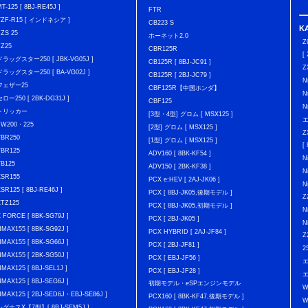
T-125 [ 8BJ-RE45J ]
FTR
YZF-R15 [ インドネシア ]
CB223 S
K
FZS 25
ホーネット2.0
Z
FZ25
CBR125R
[
ドラッグスター250 [ JBK-VG05J ]
CB125R [ 8BJ-JC91 ]
Z
ドラッグスター250 [ BA-VG02J ]
CB125R [ 2BJ-JC79 ]
N
フェザー25
CBF125R【中国ホンダ】
N
セロー250 [ 2BK-DG31J ]
CBF125
N
トリッカー
[3型・4型] グロム [ MSX125 ]
エ
TW200・225
[2型] グロム [ MSX125 ]
Z
YBR250
[1型] グロム [ MSX125 ]
[
YBR125
ADV160 [ 8BK-KF54 ]
N
YB125
ADV150 [ 2BK-KF38 ]
N
XSR155
PCX e:HEV [ 2AJ-JK06 ]
N
XSR125 [ 8BJ-RE46J ]
PCX [ 8BJ-JK05,後期モデル ]
Z
XTZ125
PCX [ 8BJ-JK05,初期モデル ]
N
X FORCE [ 8BK-SG79J ]
PCX [ 2BJ-JK05 ]
N
NMAX155 [ 8BK-SG92J ]
PCX HYBRID [ 2AJ-JF84 ]
Z
NMAX155 [ 8BK-SG66J ]
PCX [ 2BJ-JF81 ]
2
NMAX155 [ 2BK-SG50J ]
PCX [ EBJ-JF56 ]
NMAX125 [ 8BJ-SEL1J ]
PCX [ EBJ-JF28 ]
エ
NMAX125 [ 8BJ-SEG6J ]
初期モデル・eSPエンジンモデル
W
NMAX125 [ 2BJ-SED6J・EBJ-SE86J ]
PCX160 [ 8BK-KF47,後期モデル ]
W
シグナスX【7型】[ 8BJ-SEM5J ]