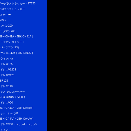
04〜グラストラッカー・ST250
〜'03グラストラッカー
ボルティー
50SB
ンバン200
ーグマン200
 2BK-CH41A・JBK-CH41A ]
バーグマン ストリート
（バーグマン125）
ヴェニス125 [ 8BJ-EA12J ]
スウィッシュ
ドレス125
ドレスV125S
ドレスV125
SR125
ドレス110
ネクス クロスオーバー
 NEX CROSSOVER )
ドレスV50
 2BH-CA4BA・JBH-CA4BA ]
レッツ・レッツG
 2BH-CA4AA・JBH-CA4AA ]
アドレスV50・レッツ4・レッツ5
チョイノリ