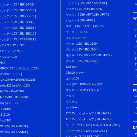
トゥデイ [ JBH-AF67,BA-AF61 ]
キ
トリシティ155 [ 8BK-SGA9J ]
ディオ [ JBH-AF68,BA-AF62 ]
トリシティ155 [ 8BK-SG81J ]
ジョルノ [ 2BH-AF77,JBH-AF77 ]
トリシティ155 [ 2BK-SG37J ]
s
ジョルノ [ JBH-AF70 ]
トリシティ125 [ 8BJ-SEL4J ]
S
スマートDio・スマートDio Z4
トリシティ125 [ 8BJ-SEK1J ]
S
ズーマー・バイト
トリシティ125 [ 2BJ-SEC1J ]
S
クレアスクーピー
トリシティ125 [ EBJ-SE82J ]
（
ダックス125 { 8BJ-JB06 }
シグナス RAY ZR125
S
ダックス125 { 8BJ-JB04 }
ファッシーノ125FI
S
モンキー125 { 8BJ-JB03,8BJ-JB05 }
アベニュー125
S
モンキー125 { 2BJ-JB02 }
QBIX
S
NSF100
AEROX155 ( エアロックス155 )
S
XR100 モタード
[ 2021年〜モデル ]
S
エイプ100
NVX125/NVX155/AEROX155
エイプ50・PGM-FI エイプ50
Luvias125 (ルビアス125)
P
モンキー・PGM-FI モンキー
Mio125i・Mio125RR
ゴリラ
P
Mio125MX・Mio125GP
ダックス
P
Fino (フィーノ)
シャリー
P
RS ZERO
CT125・ハンターカブ { 8BJ-JA65 }
P
RS Z100
CT125・ハンターカブ { 2BJ-JA55 }
ジョグ100
スーパーカブ C125 [ 8BJ-JA71,8BJ-JA58 ]
BW'S50 [ JBH-SA53J ]
D
スーパーカブ C125 [ 2BJ-JA48 ]
BW'S50 [ JBH-SA44J ]
デ
クロスカブ110 [ 8BJ-JA60 ]