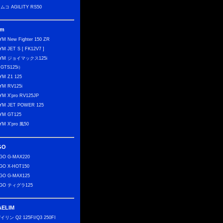
ムコ AGILITY RS50
ym
YM New Fighter 150 ZR
YM JET S [ FK12V7 ]
YM ジョイマックス125i
GTS125i）
YM Z1 125
YM RV125i
YM X'pro RV125JP
YM JET POWER 125
YM GT125
YM X'pro 風50
GO
GO G-MAX220
GO X-HOT150
GO G-MAX125
GO ティグラ125
AELIM
イリン Q2 125FI/Q3 250FI