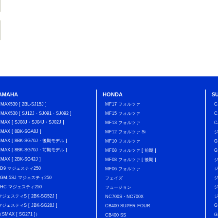
AMAHA
HONDA
S
TMAX530 [ 2BL-SJ15J ]
MF17 フォルツァ
C
TMAX530 [ SJ12J・SJ091・SJ092 ]
MF15 フォルツァ
C
TMAX [ SJ08J・SJ04J・SJ02J ]
MF13 フォルツァ
C
XMAX [ 8BK-SGA8J ]
MF12 フォルツァ Si
XMAX [ 8BK-SG70J・後期モデル ]
MF10 フォルツァ
G
XMAX [ 8BK-SG70J・前期モデル ]
MF08 フォルツァ [ 前期 ]
G
XMAX [ 2BK-SG42J ]
MF08 フォルツァ [ 後期 ]
ジ
4D9 マジェスティ250
ジ
MF06 フォルツァ
5GM,5SJ マジェスティ250
ジ
フェイズ
4HC マジェスティ250
ジ
フュージョン
マジェスティS [ 2BK-SG52J ]
ジ
NC700S・NC700X
マジェスティS [ JBK-SG28J ]
G
CB400 SUPER FOUR
（SMAX [ SG271 ]）
G
CB400 SS