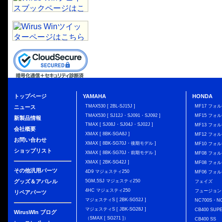
トップページ
YAMAHA
HONDA
TMAX530 [ 2BL-SJ15J ]
MF17 フォ
ニュース
TMAX530 [ SJ12J・SJ091・SJ092 ]
MF15 フォ
新製品情報
TMAX [ SJ08J・SJ04J・SJ02J ]
MF13 フォ
会社概要
XMAX [ 8BK-SGA8J ]
MF12 フォル
お問い合わせ
XMAX [ 8BK-SG70J・後期モデル ]
MF10 フォ
ショップリスト
XMAX [ 8BK-SG70J・前期モデル ]
MF08 フォル
XMAX [ 2BK-SG42J ]
MF08 フォル
その他汎用パーツ
4D9 マジェスティ250
MF06 フォ
グッズ＆アパレル
5GM,5SJ マジェスティ250
フェイズ
4HC マジェスティ250
フュージョン
リペアパーツ
マジェスティS [ 2BK-SG52J ]
NC700S・N
マジェスティS [ JBK-SG28J ]
CB400 SUP
WirusWIn ブログ
（SMAX [ SG271 ]）
CB400 SS