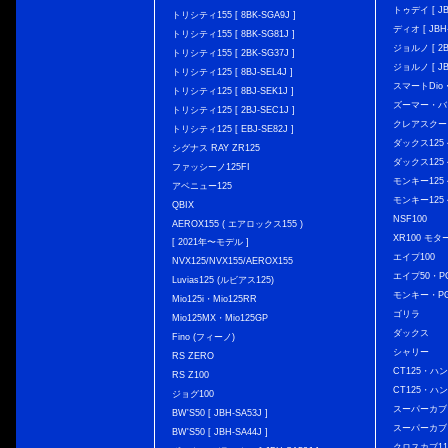
トゥデイ [ JBH
トリシティ155 [ 8BK-SGA9J ]
ディオ [ JBH-
トリシティ155 [ 8BK-SG81J ]
ジョルノ [ 2BH
トリシティ155 [ 2BK-SG37J ]
ジョルノ [ JB
トリシティ125 [ 8BJ-SEL4J ]
スマートDio・
トリシティ125 [ 8BJ-SEK1J ]
ズーマー・バ
トリシティ125 [ 2BJ-SEC1J ]
クレアスクー
トリシティ125 [ EBJ-SE82J ]
ダックス125 { 
シグナス RAY ZR125
ダックス125 { 
ファッシーノ125FI
モンキー125 { 
アベニュー125
モンキー125 { 
QBIX
NSF100
AEROX155 ( エアロックス155 )
XR100 モタ
[ 2021年〜モデル ]
エイプ100
NVX125/NVX155/AEROX155
エイプ50・PG
Luvias125 (ルビアス125)
モンキー・PG
Mio125i・Mio125RR
ゴリラ
Mio125MX・Mio125GP
ダックス
Fino (フィーノ)
シャリー
RS ZERO
CT125・ハンタ
RS Z100
CT125・ハンタ
ジョグ100
スーパーカブ C12
BW'S50 [ JBH-SA53J ]
スーパーカブ C1
BW'S50 [ JBH-SA44J ]
クロスカブ110 