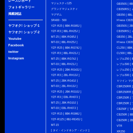
レースレポート
マジェスティ125
GB350S [ 8B
フォトギャラリー
グランドマジェスティ
CB350RS 
掲載雑誌
マグザム
GB350 [ 8BL
SR400・500
H'ness CB
ヤフオク! ショップ-1
YZF-R25 [ 8BK-RG95J ]
GB350S [ 2B
YZF-R3 [ 8BL-RH25J ]
CB350RS 
ヤフオク! ショップ-2
MT-25 [ 8BK-RG95J ]
GB350 [ 2BL
Youtube
MT-03 [ 8BL-RH25J ]
H'ness CB
Facebook
YZF-R25 [ 8BK-RG74J ]
CL250 [ 8BK
twitter
YZF-R3 [ 8BL-RH21J ]
CL500 [ 8BL
Instagram
MT-25 [ 8BK-RG74J ]
レブル250 [ 8
MT-03 [ 8BL-RH21J ]
レブル500 [ 8
YZF-R25 [ 2BK-RG43J ]
レブル250 [ 2
YZF-R3 [ 2BL-RH13J ]
レブル500 [ 2
MT-25 [ 2BK-RG43J ]
Ｖツイン マグナ 
MT-03 [ 2BL-RH13J ]
CBR250RR [
YZF-R25 [ JBK-RG10J ]
CBR250RR [
YZF-R3 [ EBL-RH07J ]
CBR250R [ '
MT-25 [ JBK-RG10J ]
CBR250R [ '
MT-03 [ EBL-RH07J ]
CB250F [ '1
YZF-R15 [ 8BK-RG86J ]
CB250R [ 8
YZF-R125 [ 8BJ-RE45J ]
CB250R [ 2
MT-15
VTR
[ タイ・インドネシア・インド ]
XR250