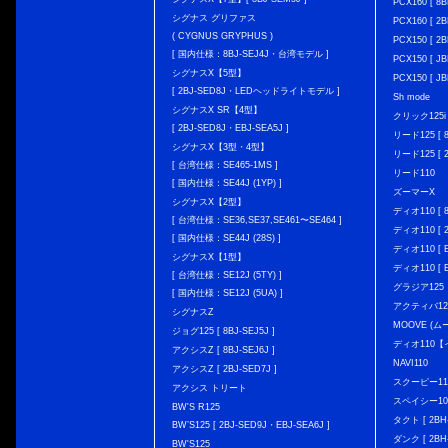
PCX160 [ 
シグナス グリファス
PCX160 [ 2B
( CYGNUS GRYPHUS )
PCX150 [ 2B
[ 国内仕様：8BJ-SEJ4J・台湾モデル ]
PCX150 [ JB
シグナスX【5型】
PCX150 [ JB
[ 2BJ-SED8J・LEDヘッドライトモデル ]
Sh mode
シグナスX SR【4型】
クリック125i [
[ 2BJ-SED8J・EBJ-SEA5J ]
リード125 [ 8
シグナスX【3型・4型】
リード125 [ 2
[ 台湾仕様：SE465-1MS ]
リード110
[ 国内仕様：SE44J (1YP) ]
ズーマーX
シグナスX【2型】
ディオ110 [ 8
[ 台湾仕様：SE36,SE37,SE461〜SE464 ]
ディオ110 [ 2
[ 国内仕様：SE44J (28S) ]
ディオ110 [ E
シグナスX【1型】
ディオ110 [ E
[ 台湾仕様：SE12J (5TY) ]
グラジア125
[ 国内仕様：SE12J (5UA) ]
アクティバ12
シグナスZ
MOOVE (ム
ジョグ125 [ 8BJ-SEJ5J ]
ディオ110
アクシスZ [ 8BJ-SEJ6J ]
NAVI110
アクシスZ [ 2BJ-SED7J ]
スクーピー11
アクシス トリート
スペイシー10
BW'S R125
タクト [ 2BH-
BW’S125 [ 2BJ-SED9J・EBJ-SEA6J ]
ダンク [ 2BH-
BW'S125