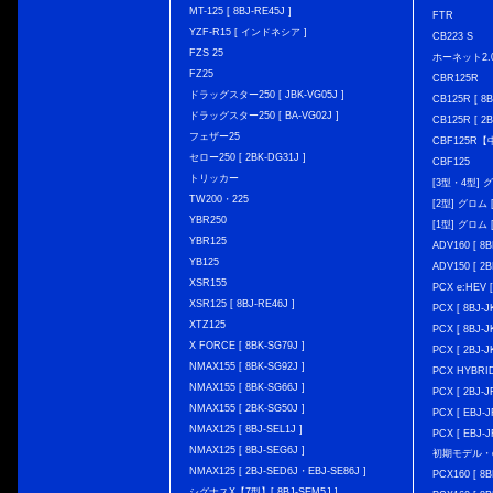
MT-125 [ 8BJ-RE45J ]
FTR
YZF-R15 [ インドネシア ]
CB223 S
FZS 25
ホーネット2.
FZ25
CBR125R
ドラッグスター250 [ JBK-VG05J ]
CB125R [ 8B
ドラッグスター250 [ BA-VG02J ]
CB125R [ 2B
フェザー25
CBF125R
セロー250 [ 2BK-DG31J ]
CBF125
トリッカー
[3型・4型] グ
TW200・225
[2型] グロム [
YBR250
[1型] グロム [
YBR125
ADV160 [ 8B
YB125
ADV150 [ 2B
XSR155
PCX e:HEV [
XSR125 [ 8BJ-RE46J ]
PCX [ 8BJ
XTZ125
PCX [ 8BJ
X FORCE [ 8BK-SG79J ]
PCX [ 2BJ-J
NMAX155 [ 8BK-SG92J ]
PCX HYBRID 
NMAX155 [ 8BK-SG66J ]
PCX [ 2BJ-J
NMAX155 [ 2BK-SG50J ]
PCX [ EBJ-J
NMAX125 [ 8BJ-SEL1J ]
PCX [ EBJ-J
NMAX125 [ 8BJ-SEG6J ]
初期モデル・
NMAX125 [ 2BJ-SED6J・EBJ-SE86J ]
PCX160 [ 
シグナスX【7型】[ 8BJ-SEM5J ]