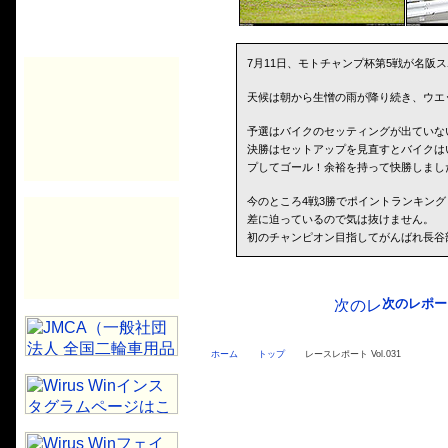
7月11日、モトチャンプ杯第5戦が名阪
天候は朝から生憎の雨が降り続き、ウエ
予選はバイクのセッティングが出ていな
決勝はセットアップを見直すとバイクは
プしてゴール！余裕を持って快勝しまし
今のところ4戦3勝でポイントランキング
差に迫っているので気は抜けません。
初のチャンピオン目指してがんばれ長谷
次のレポー
ホーム
トップ
レースレポート Vol.031