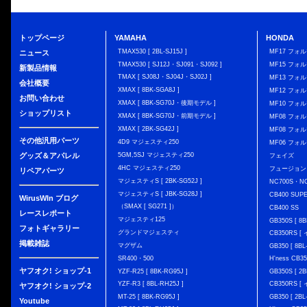
トップページ
YAMAHA
HONDA
TMAX530 [ 2BL-SJ15J ]
MF17 フォ
ニュース
TMAX530 [ SJ12J・SJ091・SJ092 ]
MF15 フォ
新製品情報
TMAX [ SJ08J・SJ04J・SJ02J ]
MF13 フォ
会社概要
XMAX [ 8BK-SGA8J ]
MF12 フォル
お問い合わせ
XMAX [ 8BK-SG70J・後期モデル ]
MF10 フォ
ショップリスト
XMAX [ 8BK-SG70J・前期モデル ]
MF08 フォル
XMAX [ 2BK-SG42J ]
MF08 フォル
その他汎用パーツ
4D9 マジェスティ250
MF06 フォ
グッズ＆アパレル
5GM,5SJ マジェスティ250
フェイズ
4HC マジェスティ250
フュージョン
リペアパーツ
マジェスティS [ 2BK-SG52J ]
NC700S・N
マジェスティS [ JBK-SG28J ]
CB400 SUP
WirusWIn ブログ
（SMAX [ SG271 ]）
CB400 SS
レースレポート
マジェスティ125
GB350S [ 8B
フォトギャラリー
グランドマジェスティ
CB350RS 
掲載雑誌
マグザム
GB350 [ 8BL
SR400・500
H'ness CB
ヤフオク! ショップ-1
YZF-R25 [ 8BK-RG95J ]
GB350S [ 2B
YZF-R3 [ 8BL-RH25J ]
CB350RS 
ヤフオク! ショップ-2
MT-25 [ 8BK-RG95J ]
GB350 [ 2BL
Youtube