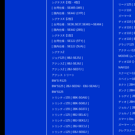
シグナスX【3型・4型】
リード125 [ 2
[ 台湾仕様：SE465-1MS ]
リード110
[ 国内仕様：SE44J (1YP) ]
ズーマーX
シグナスX【2型】
ディオ110 [ 8
[ 台湾仕様：SE36,SE37,SE461〜SE464 ]
ディオ110 [ 2
[ 国内仕様：SE44J (28S) ]
ディオ110 [ E
シグナスX【1型】
ディオ110 [ E
[ 台湾仕様：SE12J (5TY) ]
グラジア125
[ 国内仕様：SE12J (5UA) ]
アクティバ12
シグナスZ
MOOVE (ム
ジョグ125 [ 8BJ-SEJ5J ]
ディオ110
アクシスZ [ 8BJ-SEJ6J ]
NAVI110
アクシスZ [ 2BJ-SED7J ]
スクーピー11
アクシス トリート
スペイシー10
BW'S R125
タクト [ 2BH-
BW’S125 [ 2BJ-SED9J・EBJ-SEA6J ]
ダンク [ 2BH-
BW'S125
トゥデイ [ JBH
トリシティ155 [ 8BK-SGA9J ]
ディオ [ JBH-
トリシティ155 [ 8BK-SG81J ]
ジョルノ [ 2BH
トリシティ155 [ 2BK-SG37J ]
ジョルノ [ JB
トリシティ125 [ 8BJ-SEL4J ]
スマートDio・
トリシティ125 [ 8BJ-SEK1J ]
ズーマー・バ
トリシティ125 [ 2BJ-SEC1J ]
クレアスクー
トリシティ125 [ EBJ-SE82J ]