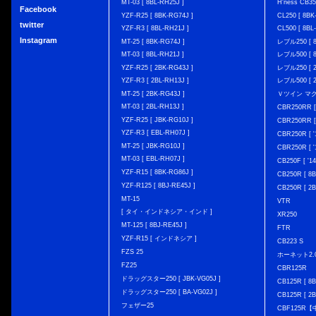
MT-03 [ 8BL-RH25J ]
H'ness CB
Facebook
YZF-R25 [ 8BK-RG74J ]
CL250 [ 8BK
twitter
YZF-R3 [ 8BL-RH21J ]
CL500 [ 8BL
Instagram
MT-25 [ 8BK-RG74J ]
レブル250 [ 8
MT-03 [ 8BL-RH21J ]
レブル500 [ 8
YZF-R25 [ 2BK-RG43J ]
レブル250 [ 2
YZF-R3 [ 2BL-RH13J ]
レブル500 [ 2
MT-25 [ 2BK-RG43J ]
Ｖツイン マグナ 
MT-03 [ 2BL-RH13J ]
CBR250RR [
YZF-R25 [ JBK-RG10J ]
CBR250RR [
YZF-R3 [ EBL-RH07J ]
CBR250R [ '
MT-25 [ JBK-RG10J ]
CBR250R [ '
MT-03 [ EBL-RH07J ]
CB250F [ '1
YZF-R15 [ 8BK-RG86J ]
CB250R [ 8
YZF-R125 [ 8BJ-RE45J ]
CB250R [ 2
MT-15
VTR
[ タイ・インドネシア・インド ]
XR250
MT-125 [ 8BJ-RE45J ]
FTR
YZF-R15 [ インドネシア ]
CB223 S
FZS 25
ホーネット2.
FZ25
CBR125R
ドラッグスター250 [ JBK-VG05J ]
CB125R [ 8B
ドラッグスター250 [ BA-VG02J ]
CB125R [ 2B
フェザー25
CBF125R