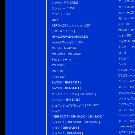
ダックス125 { 
シグナス RAY ZR125
ダックス125 { 
ファッシーノ125FI
モンキー125 { 
アベニュー125
モンキー125 { 
QBIX
NSF100
AEROX155 ( エアロックス155 )
XR100 モタ
[ 2021年〜モデル ]
エイプ100
NVX125/NVX155/AEROX155
エイプ50・PG
Luvias125 (ルビアス125)
モンキー・PG
Mio125i・Mio125RR
ゴリラ
Mio125MX・Mio125GP
ダックス
Fino (フィーノ)
シャリー
RS ZERO
CT125・ハンタ
RS Z100
CT125・ハンタ
ジョグ100
スーパーカブ C12
BW'S50 [ JBH-SA53J ]
スーパーカブ C1
BW'S50 [ JBH-SA44J ]
クロスカブ110 
ボックス デラックス [ JBH-SA52J ]
クロスカブ110 
ボックス [ JBH-SA31J ]
クロスカブ [ E
ジョグ／ジョグデラックス [ 2BH-AY01 ]
スーパーカブ110
ジョグ
スーパーカブ110
[ 2BH-SA57J・2BH-SA58J・JBH-SA55J ]
スーパーカブ110
ジョグZR [ 2BH-SA58J・JBH-SA56J ]
スーパーカブ110
ジョグ [ JBH-SA36J ]
カブ110 [ EBJ
ジョグZR [ JBH-SA39J ]