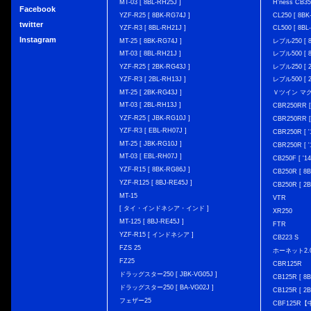
MT-03 [ 8BL-RH25J ]
H'ness CB
Facebook
YZF-R25 [ 8BK-RG74J ]
CL250 [ 8BK
twitter
YZF-R3 [ 8BL-RH21J ]
CL500 [ 8BL
Instagram
MT-25 [ 8BK-RG74J ]
レブル250 [ 8
MT-03 [ 8BL-RH21J ]
レブル500 [ 8
YZF-R25 [ 2BK-RG43J ]
レブル250 [ 2
YZF-R3 [ 2BL-RH13J ]
レブル500 [ 2
MT-25 [ 2BK-RG43J ]
Ｖツイン マグナ 
MT-03 [ 2BL-RH13J ]
CBR250RR [
YZF-R25 [ JBK-RG10J ]
CBR250RR [
YZF-R3 [ EBL-RH07J ]
CBR250R [ '
MT-25 [ JBK-RG10J ]
CBR250R [ '
MT-03 [ EBL-RH07J ]
CB250F [ '1
YZF-R15 [ 8BK-RG86J ]
CB250R [ 8
YZF-R125 [ 8BJ-RE45J ]
CB250R [ 2
MT-15
VTR
[ タイ・インドネシア・インド ]
XR250
MT-125 [ 8BJ-RE45J ]
FTR
YZF-R15 [ インドネシア ]
CB223 S
FZS 25
ホーネット2.
FZ25
CBR125R
ドラッグスター250 [ JBK-VG05J ]
CB125R [ 8B
ドラッグスター250 [ BA-VG02J ]
CB125R [ 2B
フェザー25
CBF125R