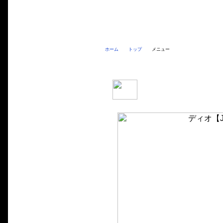
ホーム
トップ
メニュー
ディオ
【JBH-AF68・BA-AF62】