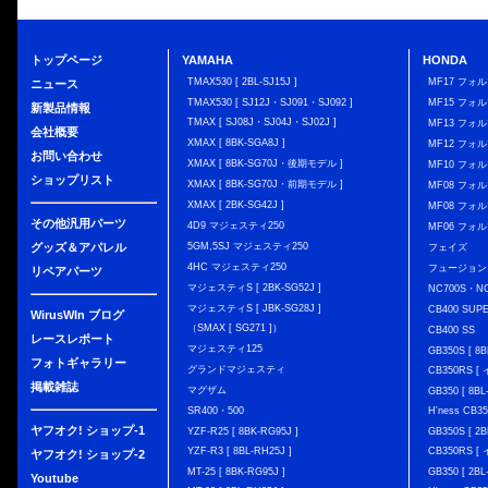
トップページ
YAMAHA
HONDA
TMAX530 [ 2BL-SJ15J ]
MF17 フォ
ニュース
TMAX530 [ SJ12J・SJ091・SJ092 ]
MF15 フォ
新製品情報
TMAX [ SJ08J・SJ04J・SJ02J ]
MF13 フォ
会社概要
XMAX [ 8BK-SGA8J ]
MF12 フォル
お問い合わせ
XMAX [ 8BK-SG70J・後期モデル ]
MF10 フォ
ショップリスト
XMAX [ 8BK-SG70J・前期モデル ]
MF08 フォル
XMAX [ 2BK-SG42J ]
MF08 フォル
その他汎用パーツ
4D9 マジェスティ250
MF06 フォ
グッズ＆アパレル
5GM,5SJ マジェスティ250
フェイズ
4HC マジェスティ250
フュージョン
リペアパーツ
マジェスティS [ 2BK-SG52J ]
NC700S・N
マジェスティS [ JBK-SG28J ]
CB400 SUP
WirusWIn ブログ
（SMAX [ SG271 ]）
CB400 SS
レースレポート
マジェスティ125
GB350S [ 8B
フォトギャラリー
グランドマジェスティ
CB350RS 
掲載雑誌
マグザム
GB350 [ 8BL
SR400・500
H'ness CB
ヤフオク! ショップ-1
YZF-R25 [ 8BK-RG95J ]
GB350S [ 2B
YZF-R3 [ 8BL-RH25J ]
CB350RS 
ヤフオク! ショップ-2
MT-25 [ 8BK-RG95J ]
GB350 [ 2BL
Youtube