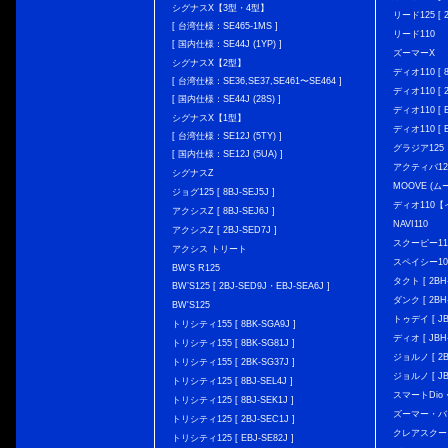
シグナスX【3型・4型】
リード125 [ 2
[ 台湾仕様：SE465-1MS ]
リード110
[ 国内仕様：SE44J (1YP) ]
ズーマーX
シグナスX【2型】
ディオ110 [ 8
[ 台湾仕様：SE36,SE37,SE461〜SE464 ]
ディオ110 [ 2
[ 国内仕様：SE44J (28S) ]
ディオ110 [ E
シグナスX【1型】
ディオ110 [ E
[ 台湾仕様：SE12J (5TY) ]
グラジア125
[ 国内仕様：SE12J (5UA) ]
アクティバ12
シグナスZ
MOOVE (ム
ジョグ125 [ 8BJ-SEJ5J ]
ディオ110
アクシスZ [ 8BJ-SEJ6J ]
NAVI110
アクシスZ [ 2BJ-SED7J ]
スクーピー11
アクシス トリート
スペイシー10
BW'S R125
タクト [ 2BH-
BW’S125 [ 2BJ-SED9J・EBJ-SEA6J ]
ダンク [ 2BH-
BW'S125
トゥデイ [ JBH
トリシティ155 [ 8BK-SGA9J ]
ディオ [ JBH-
トリシティ155 [ 8BK-SG81J ]
ジョルノ [ 2BH
トリシティ155 [ 2BK-SG37J ]
ジョルノ [ JB
トリシティ125 [ 8BJ-SEL4J ]
スマートDio・
トリシティ125 [ 8BJ-SEK1J ]
ズーマー・バ
トリシティ125 [ 2BJ-SEC1J ]
クレアスクー
トリシティ125 [ EBJ-SE82J ]