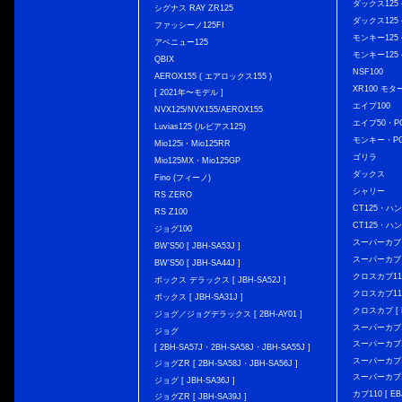
ダックス125 { 
シグナス RAY ZR125
ダックス125 { 
ファッシーノ125FI
モンキー125 { 
アベニュー125
モンキー125 { 
QBIX
NSF100
AEROX155 ( エアロックス155 )
XR100 モタ
[ 2021年〜モデル ]
エイプ100
NVX125/NVX155/AEROX155
エイプ50・PG
Luvias125 (ルビアス125)
モンキー・PG
Mio125i・Mio125RR
ゴリラ
Mio125MX・Mio125GP
ダックス
Fino (フィーノ)
シャリー
RS ZERO
CT125・ハンタ
RS Z100
CT125・ハンタ
ジョグ100
スーパーカブ C12
BW'S50 [ JBH-SA53J ]
スーパーカブ C1
BW'S50 [ JBH-SA44J ]
クロスカブ110 
ボックス デラックス [ JBH-SA52J ]
クロスカブ110 
ボックス [ JBH-SA31J ]
クロスカブ [ E
ジョグ／ジョグデラックス [ 2BH-AY01 ]
スーパーカブ110
ジョグ
スーパーカブ110
[ 2BH-SA57J・2BH-SA58J・JBH-SA55J ]
スーパーカブ110
ジョグZR [ 2BH-SA58J・JBH-SA56J ]
スーパーカブ110
ジョグ [ JBH-SA36J ]
カブ110 [ EBJ
ジョグZR [ JBH-SA39J ]