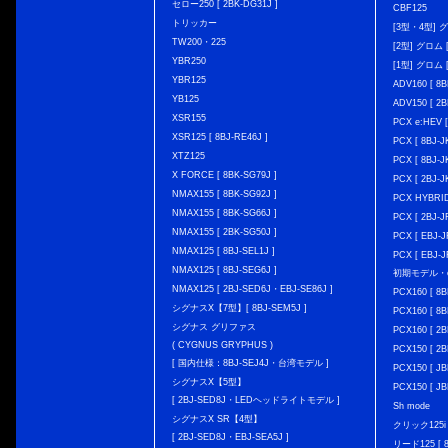
セロー250 [ 2BK-DG31J ]
CBF125
トリッカー
[3型・4型] グ
TW200・225
[2型] グロム [
YBR250
[1型] グロム [
YBR125
ADV160 [ 8B
YB125
ADV150 [ 2B
XSR155
PCX e:HEV [
XSR125 [ 8BJ-RE46J ]
PCX [ 8BJ
XTZ125
PCX [ 8BJ
X FORCE [ 8BK-SG79J ]
PCX [ 2BJ-J
NMAX155 [ 8BK-SG92J ]
PCX HYBRID 
NMAX155 [ 8BK-SG66J ]
PCX [ 2BJ-J
NMAX155 [ 2BK-SG50J ]
PCX [ EBJ-J
NMAX125 [ 8BJ-SEL1J ]
PCX [ EBJ-J
NMAX125 [ 8BJ-SEG6J ]
初期モデル・
NMAX125 [ 2BJ-SED6J・EBJ-SE86J ]
PCX160 [ 
シグナスX【7型】[ 8BJ-SEM5J ]
PCX160 [ 
シグナス グリファス
PCX160 [ 2B
( CYGNUS GRYPHUS )
PCX150 [ 2B
[ 国内仕様：8BJ-SEJ4J・台湾モデル ]
PCX150 [ JB
シグナスX【5型】
PCX150 [ JB
[ 2BJ-SED8J・LEDヘッドライトモデル ]
Sh mode
シグナスX SR【4型】
クリック125i [
[ 2BJ-SED8J・EBJ-SEA5J ]
リード125 [ 8