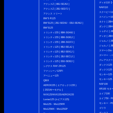
ディオ110
アクシスZ [ 8BJ-SEJ6J ]
NAVI110
アクシスZ [ 2BJ-SED7J ]
スクーピー11
アクシス トリート
スペイシー10
BW'S R125
タクト [ 2BH-
BW’S125 [ 2BJ-SED9J・EBJ-SEA6J ]
ダンク [ 2BH-
BW'S125
トゥデイ [ JBH
トリシティ155 [ 8BK-SGA9J ]
ディオ [ JBH-
トリシティ155 [ 8BK-SG81J ]
ジョルノ [ 2BH
トリシティ155 [ 2BK-SG37J ]
ジョルノ [ JB
トリシティ125 [ 8BJ-SEL4J ]
スマートDio・
トリシティ125 [ 8BJ-SEK1J ]
ズーマー・バ
トリシティ125 [ 2BJ-SEC1J ]
クレアスクー
トリシティ125 [ EBJ-SE82J ]
ダックス125 { 
シグナス RAY ZR125
ダックス125 { 
ファッシーノ125FI
モンキー125 { 
アベニュー125
モンキー125 { 
QBIX
NSF100
AEROX155 ( エアロックス155 )
XR100 モタ
[ 2021年〜モデル ]
エイプ100
NVX125/NVX155/AEROX155
エイプ50・PG
Luvias125 (ルビアス125)
モンキー・PG
Mio125i・Mio125RR
ゴリラ
Mio125MX・Mio125GP
ダックス