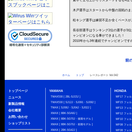
素早く立ち上がりリスタートするも4位
木戸選手はスタートから中盤の混戦のま
松キング選手は練習不足か全くペースが
長谷部選手はランキング2位の選手が3位
ャンピオンになる事ができました！
2010年から3年連続でチャンピオンです
前
ホーム
トップ
レースレポート Vol.042
トップページ
YAMAHA
HONDA
TMAX530 [ 2BL-SJ15J ]
MF17 フォ
ニュース
TMAX530 [ SJ12J・SJ091・SJ092 ]
MF15 フォ
新製品情報
TMAX [ SJ08J・SJ04J・SJ02J ]
MF13 フォ
会社概要
XMAX [ 8BK-SGA8J ]
MF12 フォル
お問い合わせ
XMAX [ 8BK-SG70J・後期モデル ]
MF10 フォ
ショップリスト
XMAX [ 8BK-SG70J・前期モデル ]
MF08 フォル
XMAX [ 2BK-SG42J ]
MF08 フォル