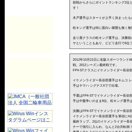
前戦からさらにポイントランキング2位
す！
木戸選手はスタートが上手く決まったも
松キング選手は特に面白い展開も無く無
走り屋クラスの松キング選手は、決勝前
ヤということもあり、ビビリ走行で6位
2012年10月21日に名阪スポーツランド
戦。2012シーズン最終戦です。
FP4-STクラスにイケメンライダー長
イケメンライダー長谷部選手はキムコ レ
手はヤマハ シグナスXでで出場。
予選はFP4-STでイケメンライダー長
手は中盤争いのまま8位、松キング選手
決勝はFP4-STでイケメンライダー長
イケメンライダー長谷部選手を筆頭に4
最終ラップ。2位のイケメンライダー長
ナーで強引に入られ、なんと2台共転倒