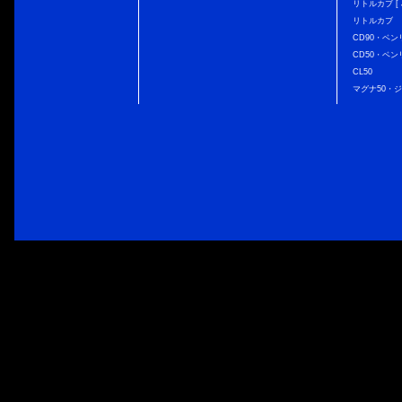
リトルカブ [ J
リトルカブ
CD90・ベン
CD50・ベン
CL50
マグナ50・