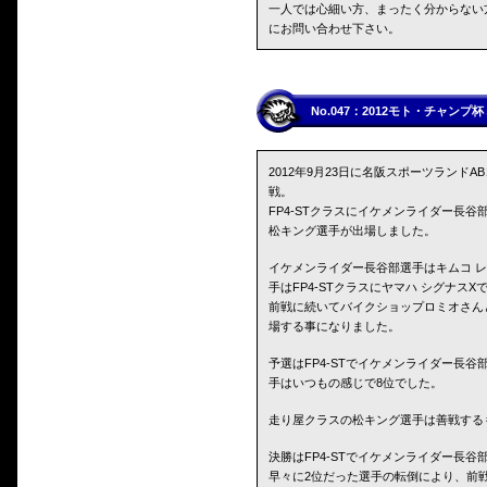
一人では心細い方、まったく分からない
にお問い合わせ下さい。
No.047：2012モト・チャン
2012年9月23日に名阪スポーツランド
戦。
FP4-STクラスにイケメンライダー長
松キング選手が出場しました。
イケメンライダー長谷部選手はキムコ レ
手はFP4-STクラスにヤマハ シグナスX
前戦に続いてバイクショップロミオさんと
場する事になりました。
予選はFP4-STでイケメンライダー長
手はいつもの感じで8位でした。
走り屋クラスの松キング選手は善戦する
決勝はFP4-STでイケメンライダー長
早々に2位だった選手の転倒により、前戦