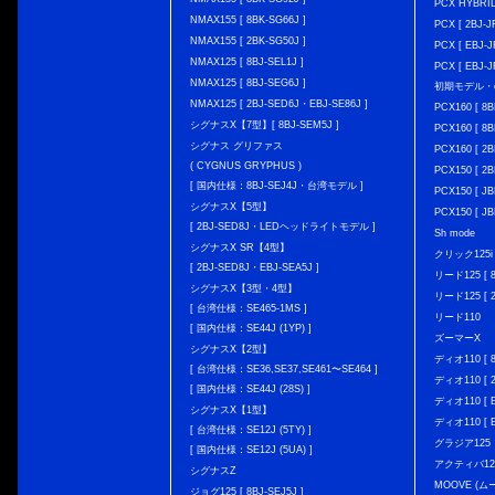
PCX HYBRID 
NMAX155 [ 8BK-SG66J ]
PCX [ 2BJ-J
NMAX155 [ 2BK-SG50J ]
PCX [ EBJ-J
NMAX125 [ 8BJ-SEL1J ]
PCX [ EBJ-J
NMAX125 [ 8BJ-SEG6J ]
初期モデル・
NMAX125 [ 2BJ-SED6J・EBJ-SE86J ]
PCX160 [ 
シグナスX【7型】[ 8BJ-SEM5J ]
PCX160 [ 
シグナス グリファス
PCX160 [ 2B
( CYGNUS GRYPHUS )
PCX150 [ 2B
[ 国内仕様：8BJ-SEJ4J・台湾モデル ]
PCX150 [ JB
シグナスX【5型】
PCX150 [ JB
[ 2BJ-SED8J・LEDヘッドライトモデル ]
Sh mode
シグナスX SR【4型】
クリック125i [
[ 2BJ-SED8J・EBJ-SEA5J ]
リード125 [ 8
シグナスX【3型・4型】
リード125 [ 2
[ 台湾仕様：SE465-1MS ]
リード110
[ 国内仕様：SE44J (1YP) ]
ズーマーX
シグナスX【2型】
ディオ110 [ 8
[ 台湾仕様：SE36,SE37,SE461〜SE464 ]
ディオ110 [ 2
[ 国内仕様：SE44J (28S) ]
ディオ110 [ E
シグナスX【1型】
ディオ110 [ E
[ 台湾仕様：SE12J (5TY) ]
グラジア125
[ 国内仕様：SE12J (5UA) ]
アクティバ12
シグナスZ
MOOVE (ム
ジョグ125 [ 8BJ-SEJ5J ]