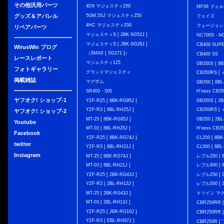
その他汎用パーツ
4D9 マジェスティ250
MF06 フォ
グッズ＆アパレル
5GM,5SJ マジェスティ250
フェイズ
4HC マジェスティ250
フュージョン
リペアパーツ
マジェスティS [ 2BK-SG52J ]
NC700S・N
マジェスティS [ JBK-SG28J ]
CB400 SUP
WirusWIn ブログ
（SMAX [ SG271 ]）
CB400 SS
レースレポート
マジェスティ125
GB350S [ 8B
フォトギャラリー
グランドマジェスティ
CB350RS 
掲載雑誌
マグザム
GB350 [ 8BL
SR400・500
H'ness CB
ヤフオク! ショップ-1
YZF-R25 [ 8BK-RG95J ]
GB350S [ 2B
YZF-R3 [ 8BL-RH25J ]
CB350RS 
ヤフオク! ショップ-2
MT-25 [ 8BK-RG95J ]
GB350 [ 2BL
Youtube
MT-03 [ 8BL-RH25J ]
H'ness CB
Facebook
YZF-R25 [ 8BK-RG74J ]
CL250 [ 8BK
twitter
YZF-R3 [ 8BL-RH21J ]
CL500 [ 8BL
Instagram
MT-25 [ 8BK-RG74J ]
レブル250 [ 8
MT-03 [ 8BL-RH21J ]
レブル500 [ 8
YZF-R25 [ 2BK-RG43J ]
レブル250 [ 2
YZF-R3 [ 2BL-RH13J ]
レブル500 [ 2
MT-25 [ 2BK-RG43J ]
Ｖツイン マグナ 
MT-03 [ 2BL-RH13J ]
CBR250RR [
YZF-R25 [ JBK-RG10J ]
CBR250RR [
YZF-R3 [ EBL-RH07J ]
CBR250R [ '