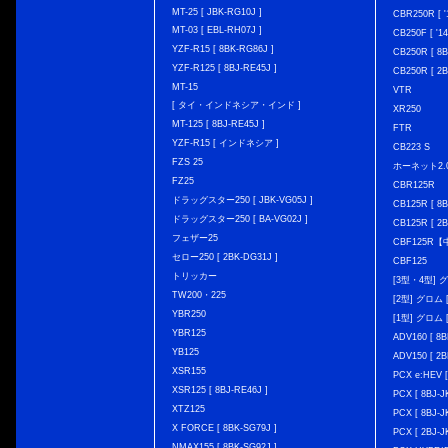
MT-25 [ JBK-RG10J ]
CBR250R [ '
MT-03 [ EBL-RH07J ]
CB250F [ '1
YZF-R15 [ 8BK-RG86J ]
CB250R [ 8
YZF-R125 [ 8BJ-RE45J ]
CB250R [ 2
MT-15
VTR
[ タイ・インドネシア・インド ]
XR250
MT-125 [ 8BJ-RE45J ]
FTR
YZF-R15 [ インドネシア ]
CB223 S
FZS 25
ホーネット2.
FZ25
CBR125R
ドラッグスター250 [ JBK-VG05J ]
CB125R [ 8B
ドラッグスター250 [ BA-VG02J ]
CB125R [ 2B
フェザー25
CBF125R
セロー250 [ 2BK-DG31J ]
CBF125
トリッカー
[3型・4型] グ
TW200・225
[2型] グロム [
YBR250
[1型] グロム [
YBR125
ADV160 [ 8B
YB125
ADV150 [ 2B
XSR155
PCX e:HEV [
XSR125 [ 8BJ-RE46J ]
PCX [ 8BJ
XTZ125
PCX [ 8BJ
X FORCE [ 8BK-SG79J ]
PCX [ 2BJ-J
NMAX155 [ 8BK-SG92J ]