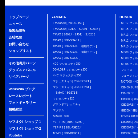
トップページ
YAMAHA
HONDA
TMAX530 [ 2BL-SJ15J ]
MF17 フォ
ニュース
TMAX530 [ SJ12J・SJ091・SJ092 ]
MF15 フォ
新製品情報
TMAX [ SJ08J・SJ04J・SJ02J ]
MF13 フォ
会社概要
XMAX [ 8BK-SGA8J ]
MF12 フォル
お問い合わせ
XMAX [ 8BK-SG70J・後期モデル ]
MF10 フォ
ショップリスト
XMAX [ 8BK-SG70J・前期モデル ]
MF08 フォル
XMAX [ 2BK-SG42J ]
MF08 フォル
その他汎用パーツ
4D9 マジェスティ250
MF06 フォ
グッズ＆アパレル
5GM,5SJ マジェスティ250
フェイズ
4HC マジェスティ250
フュージョン
リペアパーツ
マジェスティS [ 2BK-SG52J ]
NC700S・N
マジェスティS [ JBK-SG28J ]
CB400 SUP
WirusWIn ブログ
（SMAX [ SG271 ]）
CB400 SS
レースレポート
マジェスティ125
GB350S [ 8B
フォトギャラリー
グランドマジェスティ
CB350RS 
掲載雑誌
マグザム
GB350 [ 8BL
SR400・500
H'ness CB
ヤフオク! ショップ-1
YZF-R25 [ 8BK-RG95J ]
GB350S [ 2B
YZF-R3 [ 8BL-RH25J ]
CB350RS 
ヤフオク! ショップ-2
MT-25 [ 8BK-RG95J ]
GB350 [ 2BL
Youtube