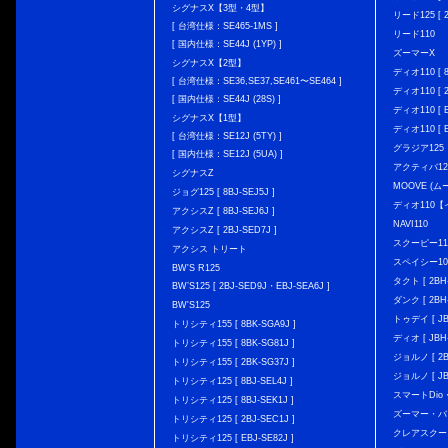
シグナスX【3型・4型】
リード125 [ 2
[ 台湾仕様：SE465-1MS ]
リード110
[ 国内仕様：SE44J (1YP) ]
ズーマーX
シグナスX【2型】
ディオ110 [ 8
[ 台湾仕様：SE36,SE37,SE461〜SE464 ]
ディオ110 [ 2
[ 国内仕様：SE44J (28S) ]
ディオ110 [ E
シグナスX【1型】
ディオ110 [ E
[ 台湾仕様：SE12J (5TY) ]
グラジア125
[ 国内仕様：SE12J (5UA) ]
アクティバ12
シグナスZ
MOOVE (ム
ジョグ125 [ 8BJ-SEJ5J ]
ディオ110
アクシスZ [ 8BJ-SEJ6J ]
NAVI110
アクシスZ [ 2BJ-SED7J ]
スクーピー11
アクシス トリート
スペイシー10
BW'S R125
タクト [ 2BH-
BW’S125 [ 2BJ-SED9J・EBJ-SEA6J ]
ダンク [ 2BH-
BW'S125
トゥデイ [ JBH
トリシティ155 [ 8BK-SGA9J ]
ディオ [ JBH-
トリシティ155 [ 8BK-SG81J ]
ジョルノ [ 2BH
トリシティ155 [ 2BK-SG37J ]
ジョルノ [ JB
トリシティ125 [ 8BJ-SEL4J ]
スマートDio・
トリシティ125 [ 8BJ-SEK1J ]
ズーマー・バ
トリシティ125 [ 2BJ-SEC1J ]
クレアスクー
トリシティ125 [ EBJ-SE82J ]