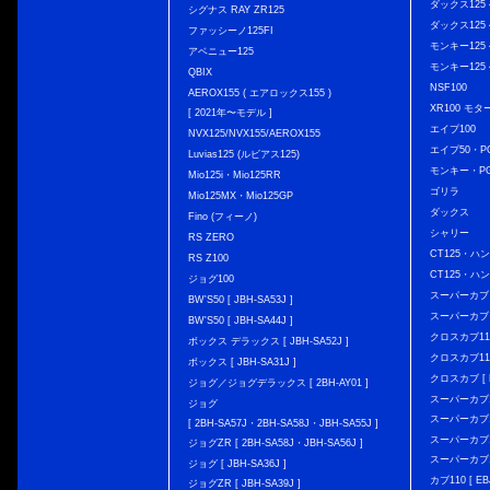
ダックス125 { 
シグナス RAY ZR125
ダックス125 { 
ファッシーノ125FI
モンキー125 { 
アベニュー125
モンキー125 { 
QBIX
NSF100
AEROX155 ( エアロックス155 )
XR100 モタ
[ 2021年〜モデル ]
エイプ100
NVX125/NVX155/AEROX155
エイプ50・PG
Luvias125 (ルビアス125)
モンキー・PG
Mio125i・Mio125RR
ゴリラ
Mio125MX・Mio125GP
ダックス
Fino (フィーノ)
シャリー
RS ZERO
CT125・ハンタ
RS Z100
CT125・ハンタ
ジョグ100
スーパーカブ C12
BW'S50 [ JBH-SA53J ]
スーパーカブ C1
BW'S50 [ JBH-SA44J ]
クロスカブ110 
ボックス デラックス [ JBH-SA52J ]
クロスカブ110 
ボックス [ JBH-SA31J ]
クロスカブ [ E
ジョグ／ジョグデラックス [ 2BH-AY01 ]
スーパーカブ110
ジョグ
スーパーカブ110
[ 2BH-SA57J・2BH-SA58J・JBH-SA55J ]
スーパーカブ110
ジョグZR [ 2BH-SA58J・JBH-SA56J ]
スーパーカブ110
ジョグ [ JBH-SA36J ]
カブ110 [ EBJ
ジョグZR [ JBH-SA39J ]