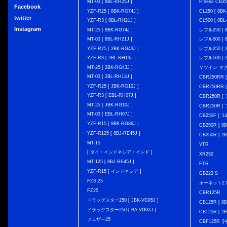
MT-03 [ 8BL-RH25J ]
H'ness CB
Facebook
YZF-R25 [ 8BK-RG74J ]
CL250 [ 8BK
twitter
YZF-R3 [ 8BL-RH21J ]
CL500 [ 8BL
Instagram
MT-25 [ 8BK-RG74J ]
レブル250 [ 8
MT-03 [ 8BL-RH21J ]
レブル500 [ 8
YZF-R25 [ 2BK-RG43J ]
レブル250 [ 2
YZF-R3 [ 2BL-RH13J ]
レブル500 [ 2
MT-25 [ 2BK-RG43J ]
Ｖツイン マグナ 
MT-03 [ 2BL-RH13J ]
CBR250RR [
YZF-R25 [ JBK-RG10J ]
CBR250RR [
YZF-R3 [ EBL-RH07J ]
CBR250R [ '
MT-25 [ JBK-RG10J ]
CBR250R [ '
MT-03 [ EBL-RH07J ]
CB250F [ '1
YZF-R15 [ 8BK-RG86J ]
CB250R [ 8
YZF-R125 [ 8BJ-RE45J ]
CB250R [ 2
MT-15
VTR
[ タイ・インドネシア・インド ]
XR250
MT-125 [ 8BJ-RE45J ]
FTR
YZF-R15 [ インドネシア ]
CB223 S
FZS 25
ホーネット2.
FZ25
CBR125R
ドラッグスター250 [ JBK-VG05J ]
CB125R [ 8B
ドラッグスター250 [ BA-VG02J ]
CB125R [ 2B
フェザー25
CBF125R