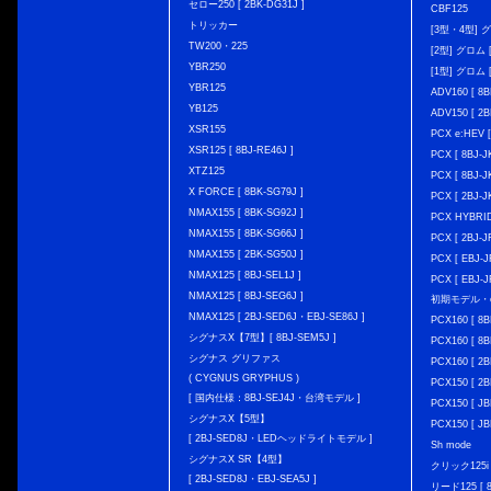
セロー250 [ 2BK-DG31J ]
CBF125
トリッカー
[3型・4型] グ
TW200・225
[2型] グロム [
YBR250
[1型] グロム [
YBR125
ADV160 [ 8B
YB125
ADV150 [ 2B
XSR155
PCX e:HEV [
XSR125 [ 8BJ-RE46J ]
PCX [ 8BJ
XTZ125
PCX [ 8BJ
X FORCE [ 8BK-SG79J ]
PCX [ 2BJ-J
NMAX155 [ 8BK-SG92J ]
PCX HYBRID 
NMAX155 [ 8BK-SG66J ]
PCX [ 2BJ-J
NMAX155 [ 2BK-SG50J ]
PCX [ EBJ-J
NMAX125 [ 8BJ-SEL1J ]
PCX [ EBJ-J
NMAX125 [ 8BJ-SEG6J ]
初期モデル・
NMAX125 [ 2BJ-SED6J・EBJ-SE86J ]
PCX160 [ 
シグナスX【7型】[ 8BJ-SEM5J ]
PCX160 [ 
シグナス グリファス
PCX160 [ 2B
( CYGNUS GRYPHUS )
PCX150 [ 2B
[ 国内仕様：8BJ-SEJ4J・台湾モデル ]
PCX150 [ JB
シグナスX【5型】
PCX150 [ JB
[ 2BJ-SED8J・LEDヘッドライトモデル ]
Sh mode
シグナスX SR【4型】
クリック125i [
[ 2BJ-SED8J・EBJ-SEA5J ]
リード125 [ 8