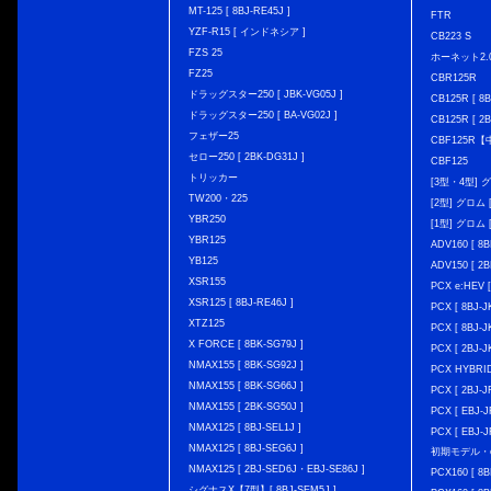
MT-125 [ 8BJ-RE45J ]
FTR
YZF-R15 [ インドネシア ]
CB223 S
FZS 25
ホーネット2.
FZ25
CBR125R
ドラッグスター250 [ JBK-VG05J ]
CB125R [ 8B
ドラッグスター250 [ BA-VG02J ]
CB125R [ 2B
フェザー25
CBF125R
セロー250 [ 2BK-DG31J ]
CBF125
トリッカー
[3型・4型] グ
TW200・225
[2型] グロム [
YBR250
[1型] グロム [
YBR125
ADV160 [ 8B
YB125
ADV150 [ 2B
XSR155
PCX e:HEV [
XSR125 [ 8BJ-RE46J ]
PCX [ 8BJ
XTZ125
PCX [ 8BJ
X FORCE [ 8BK-SG79J ]
PCX [ 2BJ-J
NMAX155 [ 8BK-SG92J ]
PCX HYBRID 
NMAX155 [ 8BK-SG66J ]
PCX [ 2BJ-J
NMAX155 [ 2BK-SG50J ]
PCX [ EBJ-J
NMAX125 [ 8BJ-SEL1J ]
PCX [ EBJ-J
NMAX125 [ 8BJ-SEG6J ]
初期モデル・
NMAX125 [ 2BJ-SED6J・EBJ-SE86J ]
PCX160 [ 
シグナスX【7型】[ 8BJ-SEM5J ]