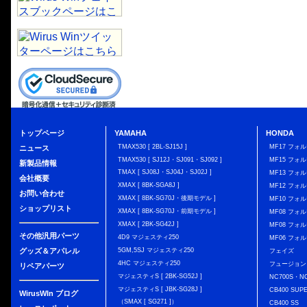
トップページ
YAMAHA
HONDA
TMAX530 [ 2BL-SJ15J ]
MF17 フォ
ニュース
TMAX530 [ SJ12J・SJ091・SJ092 ]
MF15 フォ
新製品情報
TMAX [ SJ08J・SJ04J・SJ02J ]
MF13 フォ
会社概要
XMAX [ 8BK-SGA8J ]
MF12 フォル
お問い合わせ
XMAX [ 8BK-SG70J・後期モデル ]
MF10 フォ
ショップリスト
XMAX [ 8BK-SG70J・前期モデル ]
MF08 フォル
XMAX [ 2BK-SG42J ]
MF08 フォル
その他汎用パーツ
4D9 マジェスティ250
MF06 フォ
グッズ＆アパレル
5GM,5SJ マジェスティ250
フェイズ
4HC マジェスティ250
フュージョン
リペアパーツ
マジェスティS [ 2BK-SG52J ]
NC700S・N
マジェスティS [ JBK-SG28J ]
CB400 SUP
WirusWIn ブログ
（SMAX [ SG271 ]）
CB400 SS