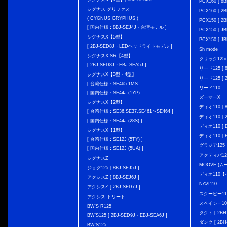
PCX160 [ 
シグナス グリファス
PCX160 [ 2B
( CYGNUS GRYPHUS )
PCX150 [ 2B
[ 国内仕様：8BJ-SEJ4J・台湾モデル ]
PCX150 [ JB
シグナスX【5型】
PCX150 [ JB
[ 2BJ-SED8J・LEDヘッドライトモデル ]
Sh mode
シグナスX SR【4型】
クリック125i [
[ 2BJ-SED8J・EBJ-SEA5J ]
リード125 [ 8
シグナスX【3型・4型】
リード125 [ 2
[ 台湾仕様：SE465-1MS ]
リード110
[ 国内仕様：SE44J (1YP) ]
ズーマーX
シグナスX【2型】
ディオ110 [ 8
[ 台湾仕様：SE36,SE37,SE461〜SE464 ]
ディオ110 [ 2
[ 国内仕様：SE44J (28S) ]
ディオ110 [ E
シグナスX【1型】
ディオ110 [ E
[ 台湾仕様：SE12J (5TY) ]
グラジア125
[ 国内仕様：SE12J (5UA) ]
アクティバ12
シグナスZ
MOOVE (ム
ジョグ125 [ 8BJ-SEJ5J ]
ディオ110
アクシスZ [ 8BJ-SEJ6J ]
NAVI110
アクシスZ [ 2BJ-SED7J ]
スクーピー11
アクシス トリート
スペイシー10
BW'S R125
タクト [ 2BH-
BW’S125 [ 2BJ-SED9J・EBJ-SEA6J ]
ダンク [ 2BH-
BW'S125