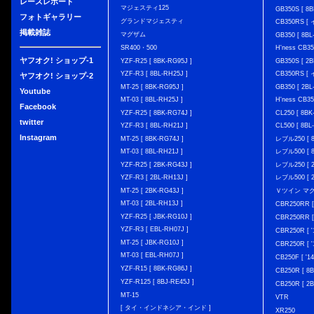
レースレポート
マジェスティ125
GB350S [ 8B
フォトギャラリー
グランドマジェスティ
CB350RS 
掲載雑誌
マグザム
GB350 [ 8BL
SR400・500
H'ness CB
ヤフオク! ショップ-1
YZF-R25 [ 8BK-RG95J ]
GB350S [ 2B
YZF-R3 [ 8BL-RH25J ]
CB350RS 
ヤフオク! ショップ-2
MT-25 [ 8BK-RG95J ]
GB350 [ 2BL
Youtube
MT-03 [ 8BL-RH25J ]
H'ness CB
Facebook
YZF-R25 [ 8BK-RG74J ]
CL250 [ 8BK
twitter
YZF-R3 [ 8BL-RH21J ]
CL500 [ 8BL
Instagram
MT-25 [ 8BK-RG74J ]
レブル250 [ 8
MT-03 [ 8BL-RH21J ]
レブル500 [ 8
YZF-R25 [ 2BK-RG43J ]
レブル250 [ 2
YZF-R3 [ 2BL-RH13J ]
レブル500 [ 2
MT-25 [ 2BK-RG43J ]
Ｖツイン マグナ 
MT-03 [ 2BL-RH13J ]
CBR250RR [
YZF-R25 [ JBK-RG10J ]
CBR250RR [
YZF-R3 [ EBL-RH07J ]
CBR250R [ '
MT-25 [ JBK-RG10J ]
CBR250R [ '
MT-03 [ EBL-RH07J ]
CB250F [ '1
YZF-R15 [ 8BK-RG86J ]
CB250R [ 8
YZF-R125 [ 8BJ-RE45J ]
CB250R [ 2
MT-15
VTR
[ タイ・インドネシア・インド ]
XR250