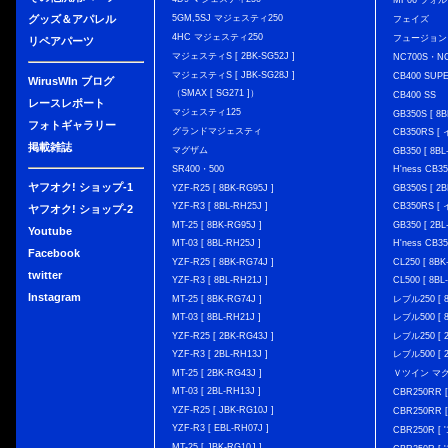
MF06 フォ
グッズ＆アパレル
5GM,5SJ マジェスティ250
フェイズ
4HC マジェスティ250
フュージョン
リペアパーツ
マジェスティS [ 2BK-SG52J ]
NC700S・N
マジェスティS [ JBK-SG28J ]
CB400 SUP
WirusWIn ブログ
（SMAX [ SG271 ]）
CB400 SS
レースレポート
マジェスティ125
GB350S [ 8B
フォトギャラリー
グランドマジェスティ
CB350RS 
掲載雑誌
マグザム
GB350 [ 8BL
SR400・500
H'ness CB
ヤフオク! ショップ-1
YZF-R25 [ 8BK-RG95J ]
GB350S [ 2B
YZF-R3 [ 8BL-RH25J ]
CB350RS 
ヤフオク! ショップ-2
MT-25 [ 8BK-RG95J ]
GB350 [ 2BL
Youtube
MT-03 [ 8BL-RH25J ]
H'ness CB
Facebook
YZF-R25 [ 8BK-RG74J ]
CL250 [ 8BK
twitter
YZF-R3 [ 8BL-RH21J ]
CL500 [ 8BL
Instagram
MT-25 [ 8BK-RG74J ]
レブル250 [ 8
MT-03 [ 8BL-RH21J ]
レブル500 [ 8
YZF-R25 [ 2BK-RG43J ]
レブル250 [ 2
YZF-R3 [ 2BL-RH13J ]
レブル500 [ 2
MT-25 [ 2BK-RG43J ]
Ｖツイン マグナ 
MT-03 [ 2BL-RH13J ]
CBR250RR [
YZF-R25 [ JBK-RG10J ]
CBR250RR [
YZF-R3 [ EBL-RH07J ]
CBR250R [ '
MT-25 [ JBK-RG10J ]