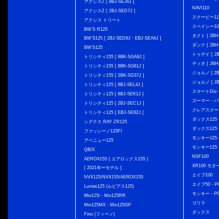
アクシスZ [ 8BJ-SEJ6J ]
NAVI110
アクシスZ [ 2BJ-SED7J ]
スクーピー11
アクシス トリート
スペイシー10
BW'S R125
タクト [ 2BH-
BW’S125 [ 2BJ-SED9J・EBJ-SEA6J ]
ダンク [ 2BH-
BW'S125
トゥデイ [ JBH
トリシティ155 [ 8BK-SGA9J ]
ディオ [ JBH-
トリシティ155 [ 8BK-SG81J ]
ジョルノ [ 2BH
トリシティ155 [ 2BK-SG37J ]
ジョルノ [ JB
トリシティ125 [ 8BJ-SEL4J ]
スマートDio・
トリシティ125 [ 8BJ-SEK1J ]
ズーマー・バ
トリシティ125 [ 2BJ-SEC1J ]
クレアスクー
トリシティ125 [ EBJ-SE82J ]
ダックス125 { 
シグナス RAY ZR125
ダックス125 { 
ファッシーノ125FI
モンキー125 { 
アベニュー125
モンキー125 { 
QBIX
NSF100
AEROX155 ( エアロックス155 )
XR100 モタ
[ 2021年〜モデル ]
エイプ100
NVX125/NVX155/AEROX155
エイプ50・PG
Luvias125 (ルビアス125)
モンキー・PG
Mio125i・Mio125RR
ゴリラ
Mio125MX・Mio125GP
ダックス
Fino (フィーノ)