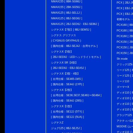
NMAX155 [ 8BK-SG66J ]
PCX [ 2BJ-J
NMAX155 [ 2BK-SG50J ]
PCX [ EBJ-J
NMAX125 [ 8BJ-SEL1J ]
PCX [ EBJ-J
NMAX125 [ 8BJ-SEG6J ]
初期モデル・
NMAX125 [ 2BJ-SED6J・EBJ-SE86J ]
PCX160 [ 
シグナスX【7型】[ 8BJ-SEM5J ]
PCX160 [ 
シグナス グリファス
PCX160 [ 2B
( CYGNUS GRYPHUS )
PCX150 [ 2B
[ 国内仕様：8BJ-SEJ4J・台湾モデル ]
PCX150 [ JB
シグナスX【5型】
PCX150 [ JB
[ 2BJ-SED8J・LEDヘッドライトモデル ]
Sh mode
シグナスX SR【4型】
クリック125i [
[ 2BJ-SED8J・EBJ-SEA5J ]
リード125 [ 8
シグナスX【3型・4型】
リード125 [ 2
[ 台湾仕様：SE465-1MS ]
リード110
[ 国内仕様：SE44J (1YP) ]
ズーマーX
シグナスX【2型】
ディオ110 [ 8
[ 台湾仕様：SE36,SE37,SE461〜SE464 ]
ディオ110 [ 2
[ 国内仕様：SE44J (28S) ]
ディオ110 [ E
シグナスX【1型】
ディオ110 [ E
[ 台湾仕様：SE12J (5TY) ]
グラジア125
[ 国内仕様：SE12J (5UA) ]
アクティバ12
シグナスZ
MOOVE (ム
ジョグ125 [ 8BJ-SEJ5J ]
ディオ110