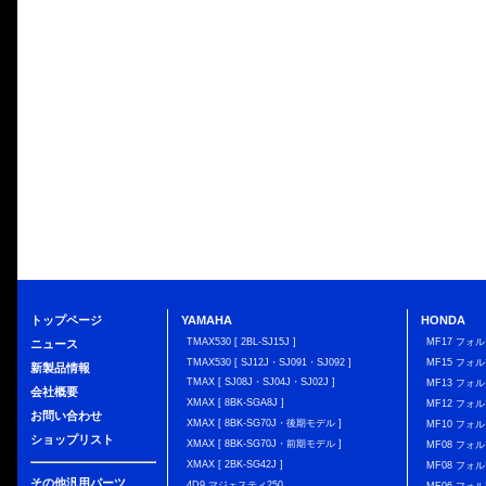
トップページ
YAMAHA
HONDA
TMAX530 [ 2BL-SJ15J ]
MF17 フォ
ニュース
TMAX530 [ SJ12J・SJ091・SJ092 ]
MF15 フォ
新製品情報
TMAX [ SJ08J・SJ04J・SJ02J ]
MF13 フォ
会社概要
XMAX [ 8BK-SGA8J ]
MF12 フォル
お問い合わせ
XMAX [ 8BK-SG70J・後期モデル ]
MF10 フォ
ショップリスト
XMAX [ 8BK-SG70J・前期モデル ]
MF08 フォル
XMAX [ 2BK-SG42J ]
MF08 フォル
その他汎用パーツ
4D9 マジェスティ250