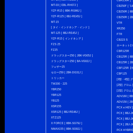
CBR250R [ '
MT-03 [ EBL-RH07J ]
CB250F [ '1
YZF-R15 [ 8BK-RG86J ]
CB250R [ 8
YZF-R125 [ 8BJ-RE45J ]
CB250R [ 2
MT-15
VTR
[ タイ・インドネシア・インド ]
XR250
MT-125 [ 8BJ-RE45J ]
FTR
YZF-R15 [ インドネシア ]
CB223 S
FZS 25
ホーネット2.
FZ25
CBR125R
ドラッグスター250 [ JBK-VG05J ]
CB125R [ 8B
ドラッグスター250 [ BA-VG02J ]
CB125R [ 2B
フェザー25
CBF125R
セロー250 [ 2BK-DG31J ]
CBF125
トリッカー
[3型・4型] グ
TW200・225
[2型] グロム [
YBR250
[1型] グロム [
YBR125
ADV160 [ 8B
YB125
ADV150 [ 2B
XSR155
PCX e:HEV [
XSR125 [ 8BJ-RE46J ]
PCX [ 8BJ
XTZ125
PCX [ 8BJ
X FORCE [ 8BK-SG79J ]
PCX [ 2BJ-J
NMAX155 [ 8BK-SG92J ]
PCX HYBRID 