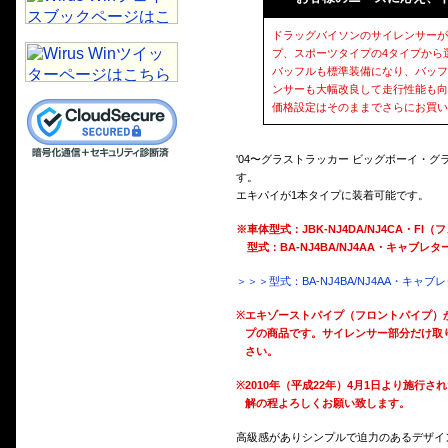
ドラッグバイソンのサイレンサーが
プ、スポーツタイプの4タイプから
バッフルも標準装備になり、バッフ
ンサーも大幅改良して走行性能も向
価格設定はそのままでさらにお買い
'04〜グラストラッカー ビッグボーイ・グ
す。
エキパイが1本タイプに装着可能です。
※車体型式：JBK-NJ4DA/NJ4CA・
型式：BA-NJ4BA/NJ4AA・キャブ
＞＞＞型式：BA-NJ4BA/NJ4AA・キャ
※
エキゾーストパイプ（フロントパイプ）
プの商品です。サイレンサー部分だけ取
さい。
※
2010年（平成22年）4月1日より施
解の程よろしくお願い致します。
高級感がありシンプルで迫力のあるデザイン