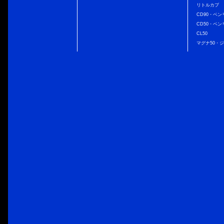
リトルカブ
CD90・ベン
CD50・ベン
CL50
マグナ50・