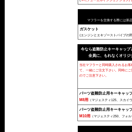
(
FI (フューエルインジェクション)
マフラーを交換する際には新
ガスケット
(エンジンとエキゾーストパイプの間
今なら盗難防止キーキャップ
全員に、もれなくオリジ
当社マフラーと同時購入されるお客
て、一緒にご注文下さい。同時にご
のでご注意下さい。
パーツ盗難防止用キーキャッ
M8用
（マジェスティ125、スカイ
パーツ盗難防止用キーキャッ
M10用
（マジェスティ250、フォ