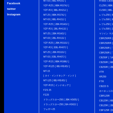
MT-03 [ 8BL-RH25J ]
H'ness CB
Facebook
YZF-R25 [ 8BK-RG74J ]
CL250 [ 8BK
twitter
YZF-R3 [ 8BL-RH21J ]
CL500 [ 8BL
Instagram
MT-25 [ 8BK-RG74J ]
レブル250 [ 8
MT-03 [ 8BL-RH21J ]
レブル500 [ 8
YZF-R25 [ 2BK-RG43J ]
レブル250 [ 2
YZF-R3 [ 2BL-RH13J ]
レブル500 [ 2
MT-25 [ 2BK-RG43J ]
Ｖツイン マグナ 
MT-03 [ 2BL-RH13J ]
CBR250RR [
YZF-R25 [ JBK-RG10J ]
CBR250RR [
YZF-R3 [ EBL-RH07J ]
CBR250R [ '
MT-25 [ JBK-RG10J ]
CBR250R [ '
MT-03 [ EBL-RH07J ]
CB250F [ '1
YZF-R15 [ 8BK-RG86J ]
CB250R [ 8
YZF-R125 [ 8BJ-RE45J ]
CB250R [ 2
MT-15
VTR
[ タイ・インドネシア・インド ]
XR250
MT-125 [ 8BJ-RE45J ]
FTR
YZF-R15 [ インドネシア ]
CB223 S
FZS 25
ホーネット2.
FZ25
CBR125R
ドラッグスター250 [ JBK-VG05J ]
CB125R [ 8B
ドラッグスター250 [ BA-VG02J ]
CB125R [ 2B
フェザー25
CBF125R