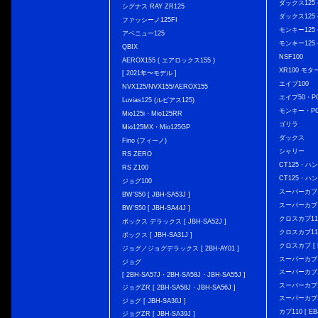
ダックス125 { 
シグナス RAY ZR125
ダックス125 { 
ファッシーノ125FI
モンキー125 { 
アベニュー125
モンキー125 { 
QBIX
NSF100
AEROX155 ( エアロックス155 )
XR100 モタ
[ 2021年〜モデル ]
エイプ100
NVX125/NVX155/AEROX155
エイプ50・PG
Luvias125 (ルビアス125)
モンキー・PG
Mio125i・Mio125RR
ゴリラ
Mio125MX・Mio125GP
ダックス
Fino (フィーノ)
シャリー
RS ZERO
CT125・ハンタ
RS Z100
CT125・ハンタ
ジョグ100
スーパーカブ C12
BW'S50 [ JBH-SA53J ]
スーパーカブ C1
BW'S50 [ JBH-SA44J ]
クロスカブ110 
ボックス デラックス [ JBH-SA52J ]
クロスカブ110 
ボックス [ JBH-SA31J ]
クロスカブ [ E
ジョグ／ジョグデラックス [ 2BH-AY01 ]
スーパーカブ110
ジョグ
スーパーカブ110
[ 2BH-SA57J・2BH-SA58J・JBH-SA55J ]
スーパーカブ110
ジョグZR [ 2BH-SA58J・JBH-SA56J ]
スーパーカブ110
ジョグ [ JBH-SA36J ]
カブ110 [ EBJ
ジョグZR [ JBH-SA39J ]