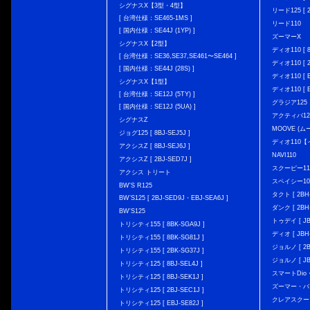
シグナスX【3型・4型】
リード125 [ 2
[ 台湾仕様：SE465-1MS ]
リード110
[ 国内仕様：SE44J (1YP) ]
ズーマーX
シグナスX【2型】
ディオ110 [ 8
[ 台湾仕様：SE36,SE37,SE461〜SE464 ]
ディオ110 [ 2
[ 国内仕様：SE44J (28S) ]
ディオ110 [ E
シグナスX【1型】
ディオ110 [ E
[ 台湾仕様：SE12J (5TY) ]
グラジア125
[ 国内仕様：SE12J (5UA) ]
アクティバ12
シグナスZ
MOOVE (ム
ジョグ125 [ 8BJ-SEJ5J ]
ディオ110
アクシスZ [ 8BJ-SEJ6J ]
NAVI110
アクシスZ [ 2BJ-SED7J ]
スクーピー11
アクシス トリート
スペイシー10
BW'S R125
タクト [ 2BH-
BW’S125 [ 2BJ-SED9J・EBJ-SEA6J ]
ダンク [ 2BH-
BW'S125
トゥデイ [ JBH
トリシティ155 [ 8BK-SGA9J ]
ディオ [ JBH-
トリシティ155 [ 8BK-SG81J ]
ジョルノ [ 2BH
トリシティ155 [ 2BK-SG37J ]
ジョルノ [ JB
トリシティ125 [ 8BJ-SEL4J ]
スマートDio・
トリシティ125 [ 8BJ-SEK1J ]
ズーマー・バ
トリシティ125 [ 2BJ-SEC1J ]
クレアスクー
トリシティ125 [ EBJ-SE82J ]