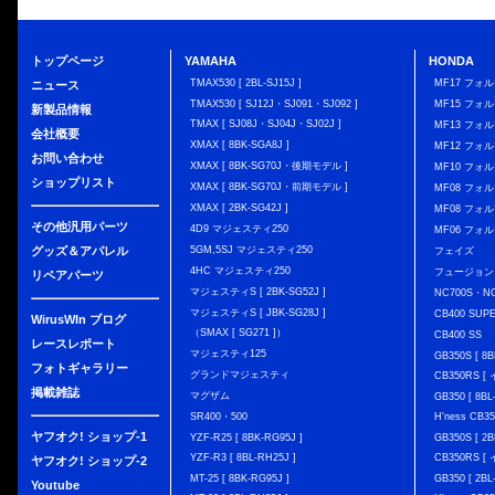
トップページ
YAMAHA
HONDA
TMAX530 [ 2BL-SJ15J ]
MF17 フォ
ニュース
TMAX530 [ SJ12J・SJ091・SJ092 ]
MF15 フォ
新製品情報
TMAX [ SJ08J・SJ04J・SJ02J ]
MF13 フォ
会社概要
XMAX [ 8BK-SGA8J ]
MF12 フォル
お問い合わせ
XMAX [ 8BK-SG70J・後期モデル ]
MF10 フォ
ショップリスト
XMAX [ 8BK-SG70J・前期モデル ]
MF08 フォル
XMAX [ 2BK-SG42J ]
MF08 フォル
その他汎用パーツ
4D9 マジェスティ250
MF06 フォ
グッズ＆アパレル
5GM,5SJ マジェスティ250
フェイズ
4HC マジェスティ250
フュージョン
リペアパーツ
マジェスティS [ 2BK-SG52J ]
NC700S・N
マジェスティS [ JBK-SG28J ]
CB400 SUP
WirusWIn ブログ
（SMAX [ SG271 ]）
CB400 SS
レースレポート
マジェスティ125
GB350S [ 8B
フォトギャラリー
グランドマジェスティ
CB350RS 
掲載雑誌
マグザム
GB350 [ 8BL
SR400・500
H'ness CB
ヤフオク! ショップ-1
YZF-R25 [ 8BK-RG95J ]
GB350S [ 2B
YZF-R3 [ 8BL-RH25J ]
CB350RS 
ヤフオク! ショップ-2
MT-25 [ 8BK-RG95J ]
GB350 [ 2BL
Youtube