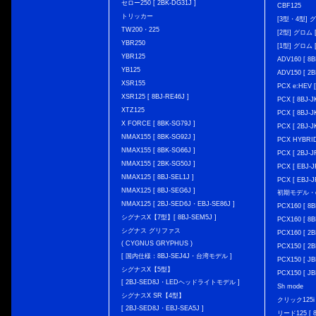
セロー250 [ 2BK-DG31J ]
CBF125
トリッカー
[3型・4型] グ
TW200・225
[2型] グロム [
YBR250
[1型] グロム [
YBR125
ADV160 [ 8B
YB125
ADV150 [ 2B
XSR155
PCX e:HEV [
XSR125 [ 8BJ-RE46J ]
PCX [ 8BJ
XTZ125
PCX [ 8BJ
X FORCE [ 8BK-SG79J ]
PCX [ 2BJ-J
NMAX155 [ 8BK-SG92J ]
PCX HYBRID 
NMAX155 [ 8BK-SG66J ]
PCX [ 2BJ-J
NMAX155 [ 2BK-SG50J ]
PCX [ EBJ-J
NMAX125 [ 8BJ-SEL1J ]
PCX [ EBJ-J
NMAX125 [ 8BJ-SEG6J ]
初期モデル・
NMAX125 [ 2BJ-SED6J・EBJ-SE86J ]
PCX160 [ 
シグナスX【7型】[ 8BJ-SEM5J ]
PCX160 [ 
シグナス グリファス
PCX160 [ 2B
( CYGNUS GRYPHUS )
PCX150 [ 2B
[ 国内仕様：8BJ-SEJ4J・台湾モデル ]
PCX150 [ JB
シグナスX【5型】
PCX150 [ JB
[ 2BJ-SED8J・LEDヘッドライトモデル ]
Sh mode
シグナスX SR【4型】
クリック125i [
[ 2BJ-SED8J・EBJ-SEA5J ]
リード125 [ 8