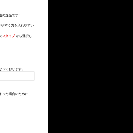
適の逸品です！
りやすく力を入れやすい
の
2タイプ
から選択し
くなっております。
まった場合のために、