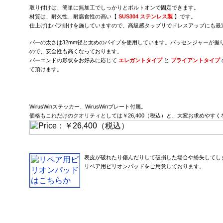
取り付けは、簡単に無加工でしっかりとボルトオンで固定できます。
材質は、耐久性、耐腐食性の高い【
SUS304 ステンレス製
】です。
仕上げはバフ掛けを施していますので、高級感タップリでドレスアップにも最
バーの太さは32mm径と太めのパイプを使用しています。パッセンジャーが握
ので、安全性も高くなっております。
バーエンドの形状をお好みに応じて
エレガントタイプ
と
ブライアントタイプ
て頂けます。
WirusWinステッカー、WirusWinプレート付属。
価格もこれだけのクオリティとしては￥26,400（税込）と、大変お求めやす
表皮が破れたり傷んだりして破損した場合や紛失してし
リペア用ピリオンパッドをご用意しております。