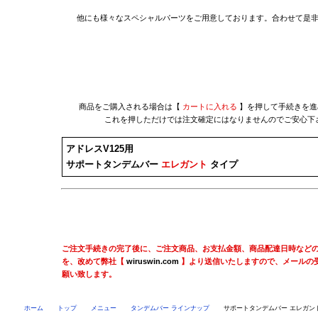
他にも様々なスペシャルパーツをご用意しております。合わせて是
商品をご購入される場合は【
カートに入れる
】を押して手続きを進
これを押しただけでは注文確定にはなりませんのでご安心下
アドレスV125用
サポートタンデムバー
エレガント
タイプ
ご注文手続きの完了後に、ご注文商品、お支払金額、商品配達日時など
を、改めて弊社【
wiruswin.com
】より送信いたしますので、メールの
願い致します。
ホーム
トップ
メニュー
タンデムバー ラインナップ
サポートタンデムバー エレガン