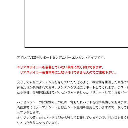
アドレスV125用サポートタンデムバー エレガントタイプです。
※リアスポイラーを装着していない車両に取り付けできます。
リアスポイラー装着車両には取り付けできませんのでご注意下さい。
安心して安全にタンデム走行をしていただけるよう、機能面を重視した商品で
背もたれが装備されており、タンデムを快適にサポートしてくれます。テスト
た各車種、専用特別設計でパッセンジャーをしっかりサポートしてくれるパー
パッセンジャーの快適性向上のため、背もたれパッドを標準装備しております
表面素材にはノーマルシートと似たシート生地を使用していますので、取って
もマッチします。
オリジナル背もたれパッドは型から興して製作していますので、見た目も良く
りとした作りになっています。