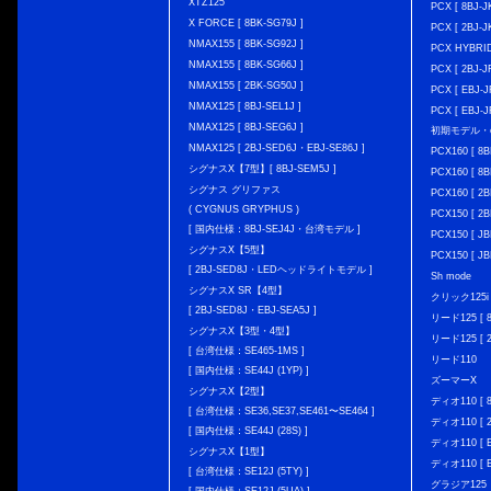
XTZ125
PCX [ 8BJ
X FORCE [ 8BK-SG79J ]
PCX [ 2BJ-J
NMAX155 [ 8BK-SG92J ]
PCX HYBRID 
NMAX155 [ 8BK-SG66J ]
PCX [ 2BJ-J
NMAX155 [ 2BK-SG50J ]
PCX [ EBJ-J
NMAX125 [ 8BJ-SEL1J ]
PCX [ EBJ-J
NMAX125 [ 8BJ-SEG6J ]
初期モデル・
NMAX125 [ 2BJ-SED6J・EBJ-SE86J ]
PCX160 [ 
シグナスX【7型】[ 8BJ-SEM5J ]
PCX160 [ 
シグナス グリファス
PCX160 [ 2B
( CYGNUS GRYPHUS )
PCX150 [ 2B
[ 国内仕様：8BJ-SEJ4J・台湾モデル ]
PCX150 [ JB
シグナスX【5型】
PCX150 [ JB
[ 2BJ-SED8J・LEDヘッドライトモデル ]
Sh mode
シグナスX SR【4型】
クリック125i [
[ 2BJ-SED8J・EBJ-SEA5J ]
リード125 [ 8
シグナスX【3型・4型】
リード125 [ 2
[ 台湾仕様：SE465-1MS ]
リード110
[ 国内仕様：SE44J (1YP) ]
ズーマーX
シグナスX【2型】
ディオ110 [ 8
[ 台湾仕様：SE36,SE37,SE461〜SE464 ]
ディオ110 [ 2
[ 国内仕様：SE44J (28S) ]
ディオ110 [ E
シグナスX【1型】
ディオ110 [ E
[ 台湾仕様：SE12J (5TY) ]
グラジア125