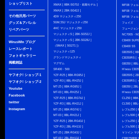
ショップリスト
XMAX [ 8BK-SG70J・前期モデル ]
MF08 フォル
XMAX [ 2BK-SG42J ]
MF08 フォル
その他汎用パーツ
4D9 マジェスティ250
MF06 フォ
グッズ＆アパレル
5GM,5SJ マジェスティ250
フェイズ
4HC マジェスティ250
フュージョン
リペアパーツ
マジェスティS [ 2BK-SG52J ]
NC700S・N
マジェスティS [ JBK-SG28J ]
CB400 SUP
WirusWIn ブログ
（SMAX [ SG271 ]）
CB400 SS
レースレポート
マジェスティ125
GB350S [ 8B
フォトギャラリー
グランドマジェスティ
CB350RS 
掲載雑誌
マグザム
GB350 [ 8BL
SR400・500
H'ness CB
ヤフオク! ショップ-1
YZF-R25 [ 8BK-RG95J ]
GB350S [ 2B
YZF-R3 [ 8BL-RH25J ]
CB350RS 
ヤフオク! ショップ-2
MT-25 [ 8BK-RG95J ]
GB350 [ 2BL
Youtube
MT-03 [ 8BL-RH25J ]
H'ness CB
Facebook
YZF-R25 [ 8BK-RG74J ]
CL250 [ 8BK
twitter
YZF-R3 [ 8BL-RH21J ]
CL500 [ 8BL
Instagram
MT-25 [ 8BK-RG74J ]
レブル250 [ 8
MT-03 [ 8BL-RH21J ]
レブル500 [ 8
YZF-R25 [ 2BK-RG43J ]
レブル250 [ 2
YZF-R3 [ 2BL-RH13J ]
レブル500 [ 2
MT-25 [ 2BK-RG43J ]
Ｖツイン マグナ 
MT-03 [ 2BL-RH13J ]
CBR250RR [