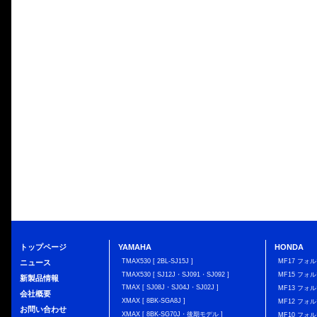
トップページ
YAMAHA
HONDA
TMAX530 [ 2BL-SJ15J ]
MF17 フォ
ニュース
TMAX530 [ SJ12J・SJ091・SJ092 ]
MF15 フォ
新製品情報
TMAX [ SJ08J・SJ04J・SJ02J ]
MF13 フォ
会社概要
XMAX [ 8BK-SGA8J ]
MF12 フォル
お問い合わせ
XMAX [ 8BK-SG70J・後期モデル ]
MF10 フォ