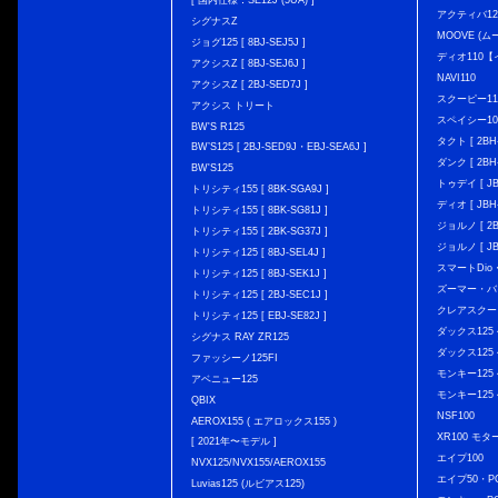
[ 国内仕様：SE12J (5UA) ]
アクティバ12
シグナスZ
MOOVE (ム
ジョグ125 [ 8BJ-SEJ5J ]
ディオ110
アクシスZ [ 8BJ-SEJ6J ]
NAVI110
アクシスZ [ 2BJ-SED7J ]
スクーピー11
アクシス トリート
スペイシー10
BW'S R125
タクト [ 2BH-
BW’S125 [ 2BJ-SED9J・EBJ-SEA6J ]
ダンク [ 2BH-
BW'S125
トゥデイ [ JBH
トリシティ155 [ 8BK-SGA9J ]
ディオ [ JBH-
トリシティ155 [ 8BK-SG81J ]
ジョルノ [ 2BH
トリシティ155 [ 2BK-SG37J ]
ジョルノ [ JB
トリシティ125 [ 8BJ-SEL4J ]
スマートDio・
トリシティ125 [ 8BJ-SEK1J ]
ズーマー・バ
トリシティ125 [ 2BJ-SEC1J ]
クレアスクー
トリシティ125 [ EBJ-SE82J ]
ダックス125 { 
シグナス RAY ZR125
ダックス125 { 
ファッシーノ125FI
モンキー125 { 
アベニュー125
モンキー125 { 
QBIX
NSF100
AEROX155 ( エアロックス155 )
XR100 モタ
[ 2021年〜モデル ]
エイプ100
NVX125/NVX155/AEROX155
エイプ50・PG
Luvias125 (ルビアス125)