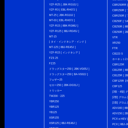
YZF-R25 [ JBK-RG10J ]
CBR250RR [
YZF-R3 [ EBL-RH07J ]
CBR250R [ '
MT-25 [ JBK-RG10J ]
CBR250R [ '
MT-03 [ EBL-RH07J ]
CB250F [ '1
YZF-R15 [ 8BK-RG86J ]
CB250R [ 8
YZF-R125 [ 8BJ-RE45J ]
CB250R [ 2
MT-15
VTR
[ タイ・インドネシア・インド ]
XR250
MT-125 [ 8BJ-RE45J ]
FTR
YZF-R15 [ インドネシア ]
CB223 S
FZS 25
ホーネット2.
FZ25
CBR125R
ドラッグスター250 [ JBK-VG05J ]
CB125R [ 8B
ドラッグスター250 [ BA-VG02J ]
CB125R [ 2B
フェザー25
CBF125R
セロー250 [ 2BK-DG31J ]
CBF125
トリッカー
[3型・4型] グ
TW200・225
[2型] グロム [
YBR250
[1型] グロム [
YBR125
ADV160 [ 8B
YB125
ADV150 [ 2B
XSR155
PCX e:HEV [
XSR125 [ 8BJ-RE46J ]
PCX [ 8BJ