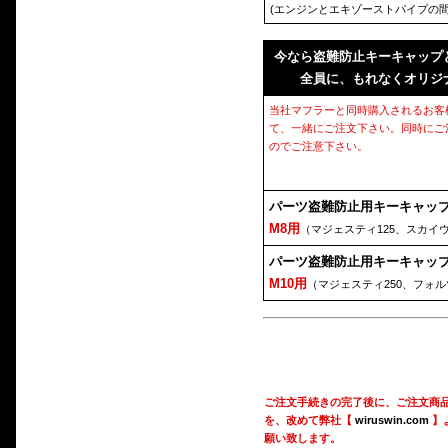
(エンジンとエキゾーストパイプの間
今なら盗難防止キーキャップ
全員に、もれなくオリジ
当社マフラーと同時購入されるお客
て、一緒にご注文下さい。同時にご
のでご注意下さい。
パーツ盗難防止用キーキャッ
M8用
（マジェスティ125、スカイ
パーツ盗難防止用キーキャッ
M10用
（マジェスティ250、フォ
ご注文手続きの完了後に、ご注文商
を、改めて弊社【
wiruswin.com
】
願い致します。