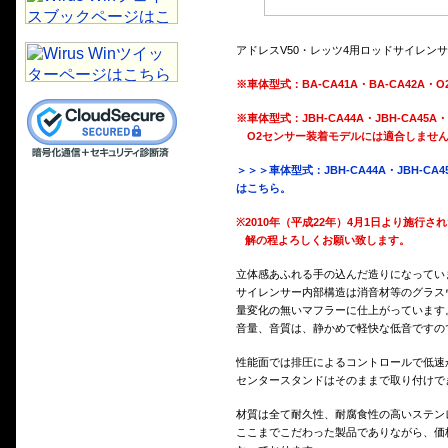
アドレスV50・レッツ4用ロッドサイレン
※車体型式：BA-CA41A・BA-CA42
※車体型式：JBH-CA44A・JBH-CA45A・J
O2センサー装着モデルには適合しません
＞＞＞車体型式：JBH-CA44A・JBH-CA4
はこちら。
※
2010年（平成22年）4月1日より施
解の程よろしくお願い致します。
立体感あふれる手の込んだ造りになってい
サイレンサー内部構造は消音材等のグラス
量変化の無いマフラーに仕上がっています
音量、音質は、静かめで軽快な低音ですの
性能面では排圧によるコントロールで低速
センタースタンドはそのままで取り付けで
材質は全て耐久性、耐腐食性の高いステンレス
ここまでこだわった製品でありながら、価格