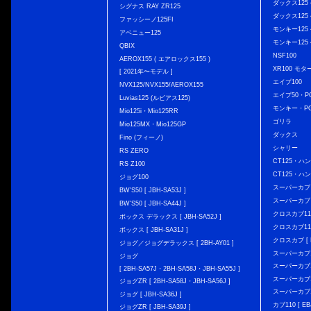
ダックス125 { 
シグナス RAY ZR125
ダックス125 { 
ファッシーノ125FI
モンキー125 { 
アベニュー125
モンキー125 { 
QBIX
NSF100
AEROX155 ( エアロックス155 )
XR100 モタ
[ 2021年〜モデル ]
エイプ100
NVX125/NVX155/AEROX155
エイプ50・PG
Luvias125 (ルビアス125)
モンキー・PG
Mio125i・Mio125RR
ゴリラ
Mio125MX・Mio125GP
ダックス
Fino (フィーノ)
シャリー
RS ZERO
CT125・ハンタ
RS Z100
CT125・ハンタ
ジョグ100
スーパーカブ C12
BW'S50 [ JBH-SA53J ]
スーパーカブ C1
BW'S50 [ JBH-SA44J ]
クロスカブ110 
ボックス デラックス [ JBH-SA52J ]
クロスカブ110 
ボックス [ JBH-SA31J ]
クロスカブ [ E
ジョグ／ジョグデラックス [ 2BH-AY01 ]
スーパーカブ110
ジョグ
スーパーカブ110
[ 2BH-SA57J・2BH-SA58J・JBH-SA55J ]
スーパーカブ110
ジョグZR [ 2BH-SA58J・JBH-SA56J ]
スーパーカブ110
ジョグ [ JBH-SA36J ]
カブ110 [ EBJ
ジョグZR [ JBH-SA39J ]