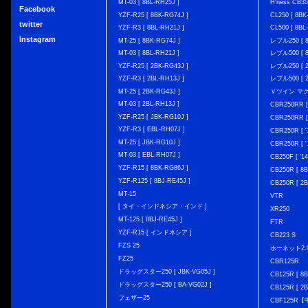
MT-03 [ 8BL-RH25J ]
H'ness CB
Facebook
YZF-R25 [ 8BK-RG74J ]
CL250 [ 8BK
twitter
YZF-R3 [ 8BL-RH21J ]
CL500 [ 8BL
Instagram
MT-25 [ 8BK-RG74J ]
レブル250 [ 8
MT-03 [ 8BL-RH21J ]
レブル500 [ 8
YZF-R25 [ 2BK-RG43J ]
レブル250 [ 2
YZF-R3 [ 2BL-RH13J ]
レブル500 [ 2
MT-25 [ 2BK-RG43J ]
Ｖツイン マグナ 
MT-03 [ 2BL-RH13J ]
CBR250RR [
YZF-R25 [ JBK-RG10J ]
CBR250RR [
YZF-R3 [ EBL-RH07J ]
CBR250R [ '
MT-25 [ JBK-RG10J ]
CBR250R [ '
MT-03 [ EBL-RH07J ]
CB250F [ '1
YZF-R15 [ 8BK-RG86J ]
CB250R [ 8
YZF-R125 [ 8BJ-RE45J ]
CB250R [ 2
MT-15
VTR
[ タイ・インドネシア・インド ]
XR250
MT-125 [ 8BJ-RE45J ]
FTR
YZF-R15 [ インドネシア ]
CB223 S
FZS 25
ホーネット2.
FZ25
CBR125R
ドラッグスター250 [ JBK-VG05J ]
CB125R [ 8B
ドラッグスター250 [ BA-VG02J ]
CB125R [ 2B
フェザー25
CBF125R