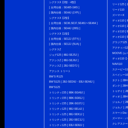
シグナスX【3型・4型】
リード125 [ 2
[ 台湾仕様：SE465-1MS ]
リード110
[ 国内仕様：SE44J (1YP) ]
ズーマーX
シグナスX【2型】
ディオ110 [ 8
[ 台湾仕様：SE36,SE37,SE461〜SE464 ]
ディオ110 [ 2
[ 国内仕様：SE44J (28S) ]
ディオ110 [ E
シグナスX【1型】
ディオ110 [ E
[ 台湾仕様：SE12J (5TY) ]
グラジア125
[ 国内仕様：SE12J (5UA) ]
アクティバ12
シグナスZ
MOOVE (ム
ジョグ125 [ 8BJ-SEJ5J ]
ディオ110
アクシスZ [ 8BJ-SEJ6J ]
NAVI110
アクシスZ [ 2BJ-SED7J ]
スクーピー11
アクシス トリート
スペイシー10
BW'S R125
タクト [ 2BH-
BW’S125 [ 2BJ-SED9J・EBJ-SEA6J ]
ダンク [ 2BH-
BW'S125
トゥデイ [ JBH
トリシティ155 [ 8BK-SGA9J ]
ディオ [ JBH-
トリシティ155 [ 8BK-SG81J ]
ジョルノ [ 2BH
トリシティ155 [ 2BK-SG37J ]
ジョルノ [ JB
トリシティ125 [ 8BJ-SEL4J ]
スマートDio・
トリシティ125 [ 8BJ-SEK1J ]
ズーマー・バ
トリシティ125 [ 2BJ-SEC1J ]
クレアスクー
トリシティ125 [ EBJ-SE82J ]