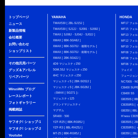
トップページ
YAMAHA
HONDA
TMAX530 [ 2BL-SJ15J ]
MF17 フォ
ニュース
TMAX530 [ SJ12J・SJ091・SJ092 ]
MF15 フォ
新製品情報
TMAX [ SJ08J・SJ04J・SJ02J ]
MF13 フォ
会社概要
XMAX [ 8BK-SGA8J ]
MF12 フォル
お問い合わせ
XMAX [ 8BK-SG70J・後期モデル ]
MF10 フォ
ショップリスト
XMAX [ 8BK-SG70J・前期モデル ]
MF08 フォル
XMAX [ 2BK-SG42J ]
MF08 フォル
その他汎用パーツ
4D9 マジェスティ250
MF06 フォ
グッズ＆アパレル
5GM,5SJ マジェスティ250
フェイズ
4HC マジェスティ250
フュージョン
リペアパーツ
マジェスティS [ 2BK-SG52J ]
NC700S・N
マジェスティS [ JBK-SG28J ]
CB400 SUP
WirusWIn ブログ
（SMAX [ SG271 ]）
CB400 SS
レースレポート
マジェスティ125
GB350S [ 8B
フォトギャラリー
グランドマジェスティ
CB350RS 
掲載雑誌
マグザム
GB350 [ 8BL
SR400・500
H'ness CB
ヤフオク! ショップ-1
YZF-R25 [ 8BK-RG95J ]
GB350S [ 2B
YZF-R3 [ 8BL-RH25J ]
CB350RS 
ヤフオク! ショップ-2
MT-25 [ 8BK-RG95J ]
GB350 [ 2BL
Youtube