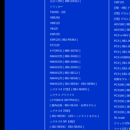
セロー250 [ 2BK-DG31J ]
CBF125
トリッカー
[3型・4型] グ
TW200・225
[2型] グロム [
YBR250
[1型] グロム [
YBR125
ADV160 [ 8B
YB125
ADV150 [ 2B
XSR155
PCX e:HEV [
XSR125 [ 8BJ-RE46J ]
PCX [ 8BJ
XTZ125
PCX [ 8BJ
X FORCE [ 8BK-SG79J ]
PCX [ 2BJ-J
NMAX155 [ 8BK-SG92J ]
PCX HYBRID 
NMAX155 [ 8BK-SG66J ]
PCX [ 2BJ-J
NMAX155 [ 2BK-SG50J ]
PCX [ EBJ-J
NMAX125 [ 8BJ-SEL1J ]
PCX [ EBJ-J
NMAX125 [ 8BJ-SEG6J ]
初期モデル・
NMAX125 [ 2BJ-SED6J・EBJ-SE86J ]
PCX160 [ 
シグナスX【7型】[ 8BJ-SEM5J ]
PCX160 [ 
シグナス グリファス
PCX160 [ 2B
( CYGNUS GRYPHUS )
PCX150 [ 2B
[ 国内仕様：8BJ-SEJ4J・台湾モデル ]
PCX150 [ JB
シグナスX【5型】
PCX150 [ JB
[ 2BJ-SED8J・LEDヘッドライトモデル ]
Sh mode
シグナスX SR【4型】
クリック125i [
[ 2BJ-SED8J・EBJ-SEA5J ]
リード125 [ 8