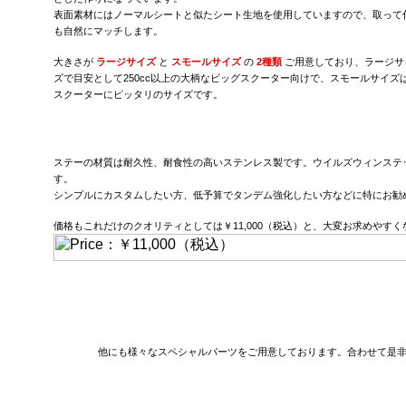
表面素材にはノーマルシートと似たシート生地を使用していますので、取って
も自然にマッチします。
大きさが
ラージサイズ
と
スモールサイズ
の
2種類
ご用意しており、ラージサ
ズで目安として250cc以上の大柄なビッグスクーター向けで、スモールサイズは
スクーターにピッタリのサイズです。
ステーの材質は耐久性、耐食性の高いステンレス製です。ウイルズウィンステ
す。
シンプルにカスタムしたい方、低予算でタンデム強化したい方などに特にお勧
価格もこれだけのクオリティとしては￥11,000（税込）と、大変お求めやす
他にも様々なスペシャルパーツをご用意しております。合わせて是