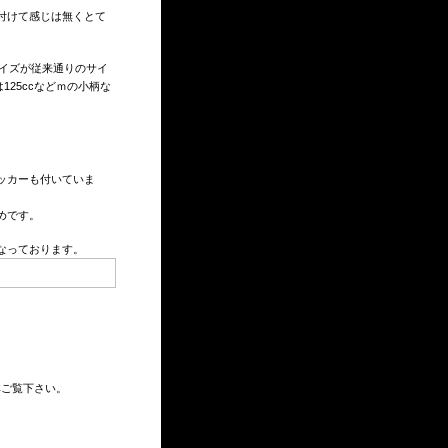
付けて感じは無くとて
イズが従来通りのサイ
125ccなどｍの小柄な
ッカーも付いていま
めです。
くなっております。
非ご覧下さい。