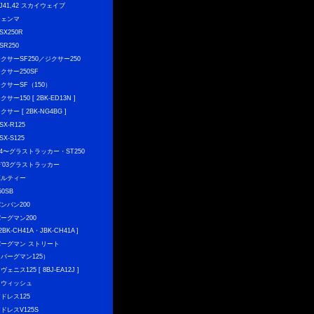
J41,42 スカイウェイブ
ジェンマ
SX250R
SR250
クサーSF250／ジクサー250
クサー250SF
クサーSF（150）
クサー150 [ 2BK-ED13N ]
クサー [ 2BK-NG4BG ]
SX-R125
SX-S125
04〜グラストラッカー・ST250
〜'03グラストラッカー
ボルティー
50SB
ンバン200
ーグマン200
 2BK-CH41A・JBK-CH41A ]
バーグマン ストリート
（バーグマン125）
ヴェニス125 [ 8BJ-EA12J ]
スウィッシュ
ドレス125
ドレスV125S