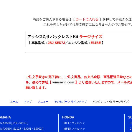
商品をご購入される場合は【
カートに入れる
】を押して手続きを進
これを押しただけでは注文確定にはなりませんのでご安心下
アクシスZ用 バックレストKit
ラージサイズ
【 車体型式：
2BJ-SED7J
／エンジン型式：
E31BE
】
ご注文手続きの完了後に、ご注文商品、お支払金額、商品配達日時など
を、改めて弊社【
wiruswin.com
】より送信いたしますので、メールの
願い致します。
ホーム
トップ
メニュー
その他パーツ ラインナップ
バックレストKit ラージサイズ
AMAHA
HONDA
S
TMAX530 [ 2BL-SJ15J ]
MF17 フォルツァ
C
TMAX530 [ SJ12J・SJ091・SJ092 ]
MF15 フォルツァ
C