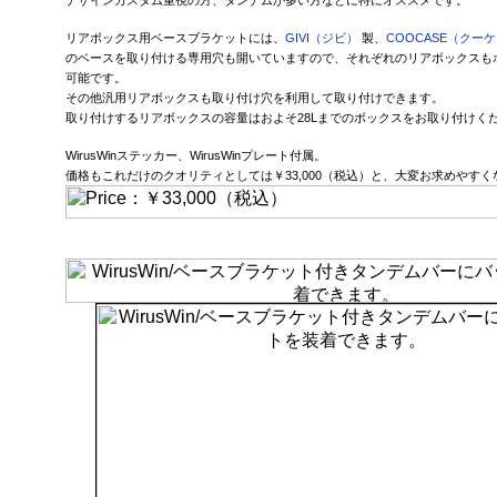
デザインカスタム重視の方、タンデムが多い方などに特にオススメです。
リアボックス用ベースブラケットには、
GIVI（ジビ）
製、
COOCASE（クー
のベースを取り付ける専用穴も開いていますので、それぞれのリアボックスも
可能です。
その他汎用リアボックスも取り付け穴を利用して取り付けできます。
取り付けするリアボックスの容量はおよそ28Lまでのボックスをお取り付けく
WirusWinステッカー、WirusWinプレート付属。
価格もこれだけのクオリティとしては￥33,000（税込）と、大変お求めやす