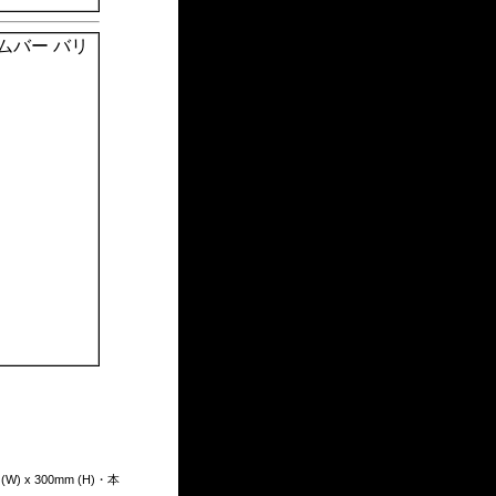
。
) x 300mm (H)・本