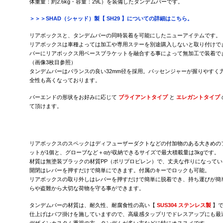
体重量：約2.6kg・容量：29L）を装備したタンデムバーです。
＞＞＞SHAD（シャッド）製【 SH29 】についての詳細はこちら。
リアボックスと、タンデムバーの同時装着を可能にしたニューアイテムです。
リアボックスは車種よっては加工や専用ステーを別途購入しないと取り付けで
バーにリアボックス用ベースブラケットを融合する事によって無加工で装着で
（画像3枚目参照）
タンデムバーはバランスの良い32mm径を採用。パッセンジャーが握りやすく
全性も高くなっております。
バーエンドの形状をお好みに応じて
ブライアントタイプ
と
エレガントタイプ
て頂けます。
リアボックスのスペックはディフューザーダクトなどの付加物のある大きめの
ットが1個と、グローブなど＋αが収納できるサイズで最大積載量は3kgです。
材質は無塗装ブラックの材質PP（ポリプロピレン）で、丈夫な作りになってい
開閉はレバーを押すだけで簡単にできます。付属のキーでロックも可能。
リアボックスの取り外しはレバーを押すだけで簡単に脱着でき、持ち運びが簡
らや盗難から大切な荷物を守る事ができます。
タンデムバーの材質は、耐久性、耐腐食性の高い【
SUS304 ステンレス製
】で
仕上げはバフ掛けを施していますので、高級感タップリでドレスアップにも最