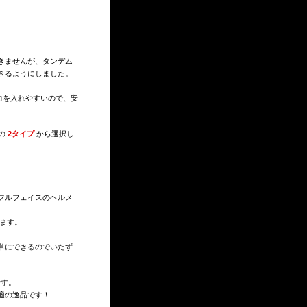
きませんが、タンデム
きるようにしました。
力を入れやすいので、安
の
2タイプ
から選択し
フルフェイスのヘルメ
ます。
単にできるのでいたず
す。
適の逸品です！